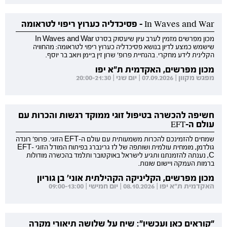
In Waves and War - פסיכדליה כערוץ ריפוי לטראומה
מכון מפרשים מזמין לערב עיון שיעסוק בסרט In Waves and War
שישמש כמצע לדיון בנושא פסיכדליה כערוץ ריפוי לטראומה: מהחוויה
הקלינית לידע מחקרי. בהנחיית פרופ' שרון זין ביימן ויואב בר יוסף.
מכון מפרשים, האקדמית ת"א יפו
מפגש מקוון | 07.09.2026 | יום שני | 20:00-21:30
חשיפה להכשרה בטיפול זוגי ממוקד רגשות והכרות עם
עולם ה-EFT
שמחים להזמינכם להכרות משמעותית עם עולם ה-EFT הזוגי. פרופ' רונדה
גולדמן, מומחית עולמית ושותפה של לז גרינברג בפיתוח המודל הזוגי EFT-
C, נענתה להזמנתנו ותגיע לישראל באוקטובר ותלמד בהכשרה מודולות
ברמות העמקה ויישום שונות.
מכון מפרשים, הקליניקה הקהילתית אוני' בן גוריון
האקדמית ת"א יפו | 08.10.2026 | יום חמישי | 09:00-13:00
"קוראים כאן ועכשיו": שיח על שלושה תיאורי מקרה