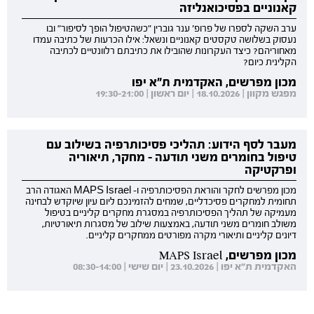
קאנוניים בפסיכואנליזה
ערב השקה לספרו של פרופ' ענר גוברין "כשהטיפול הופך לסיפור" ובו
נעסוק בשלושה טקסטים קאנוניים ונשאל: אילו הכרעות של כתיבה עמדו
מאחוריהם? כיצד העקרונות שהובילו את כתיבתם רלוונטיים לכתיבה
הקלינית כיום?
מכון מפרשים, האקדמית ת"א יפו
מפגש מקוון | 18.10.2026 | יום ראשון | 19:30-21:00
מעבר לסף הידוע: תהליכי פסיכותרפיה בשילוב עם
טיפול בחומרים משני תודעה - מחקר, תיאוריה
ופרקטיקה
מכון מפרשים לחקר והוראת הפסיכותרפיה ו- MAPS Israel האגודה הרב
תחומית למחקרים פסיכדליים, שמחים להזמינכם ליום עיון שיוקדש לבחינה
מעמיקה של תהליך הפסיכותרפיה במסגרת מחקרים קליניים בטיפול
משולב חומרים משני תודעה, באמצעות שילוב של מסגרות תיאורטיות,
דיונים קליניים ותיאורי מקרה מפורטים ממחקרים קליניים.
מכון מפרשים, MAPS Israel
האקדמית ת"א יפו | 23.10.2026 | יום שישי | 08:30-14:00