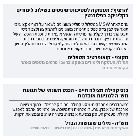
'הרציף': תעסוקה לפסיכותרפיסטים בשילוב לימודים
בקליניקה בפלורנטין
עו"ס לאחר MSW במסלול טיפולי? מעוניינים לשמור על רצף מקצועי בין
תואר שני לבין בי"ס לפסיכותרפיה? מעוניינים להתמקצע ולצבור ניסיון
תעסוקתי בדרך לקליניקה פרטית? הגש/י מועמדות לתכנית ההכשרה של
מדרשת 'הרציף', תכנית המשלבת תעסוקה ולימודים, בחסות הבית
המקצועי של קואופרטיב המטפלים הותיק 'מקומי'. הזדרזו! תהליך המיון
והקבלה לקראת סיום, נותרו מקומות אחרונים
מקומי - קואופרטיב מטפלים
תחילת העסקה ולימודים באוקטובר 26 | פרטים נוספים באתר
הקואופרטיב >>
כנס קהילה מצילה חיים - הכנס השנתי של תנועת
מש"ה למניעת אובדנות
"כשהדברים מתפרקים: מסע קהילתי מפירוק לבנייה" - בתוך מציאות
מורכבת של אובדן, ערעור ומלחמה מתמשכת, אנו מזמינים אתכם למפגש
קהילתי מעמיק העוסק במניעת אובדנות, ביצירת עוגנים ובמציאת תקווה.
מש"ה - מילים שעושות הבדל
האקדמית ת"א-יפו | 06.09.2026 | יום ראשון | 09:00-16:00