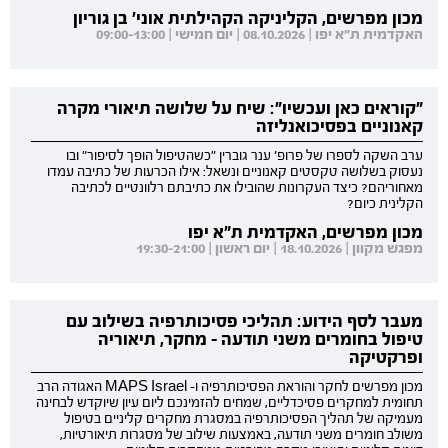
מכון מפרשים, הקליניקה הקהילתית אוני' בן גוריון
האקדמית ת"א יפו | 08.10.2026 | יום חמישי | 09:00-13:00
"קוראים כאן ועכשיו": שיח על שלושה תיאורי מקרה
קאנוניים בפסיכואנליזה
ערב השקה לספרו של פרופ' ענר גוברין "כשהטיפול הופך לסיפור" ובו
נעסוק בשלושה טקסטים קאנוניים ונשאל: אילו הכרעות של כתיבה עמדו
מאחוריהם? כיצד העקרונות שהובילו את כתיבתם רלוונטיים לכתיבה
הקלינית כיום?
מכון מפרשים, האקדמית ת"א יפו
מפגש מקוון | 18.10.2026 | יום ראשון | 19:30-21:00
מעבר לסף הידוע: תהליכי פסיכותרפיה בשילוב עם
טיפול בחומרים משני תודעה - מחקר, תיאוריה
ופרקטיקה
מכון מפרשים לחקר והוראת הפסיכותרפיה ו- MAPS Israel האגודה הרב
תחומית למחקרים פסיכדליים, שמחים להזמינכם ליום עיון שיוקדש לבחינה
מעמיקה של תהליך הפסיכותרפיה במסגרת מחקרים קליניים בטיפול
משולב חומרים משני תודעה, באמצעות שילוב של מסגרות תיאורטיות,