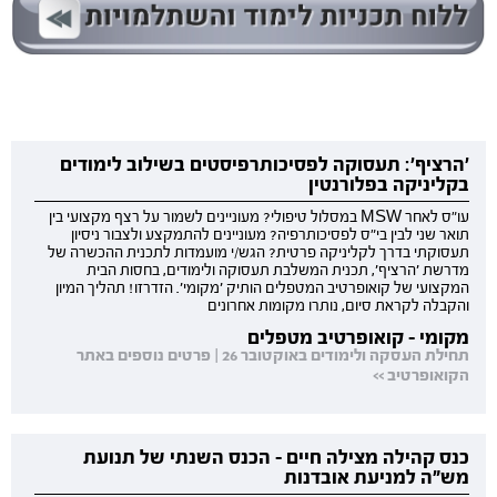
'הרציף': תעסוקה לפסיכותרפיסטים בשילוב לימודים
בקליניקה בפלורנטין
עו"ס לאחר MSW במסלול טיפולי? מעוניינים לשמור על רצף מקצועי בין
תואר שני לבין בי"ס לפסיכותרפיה? מעוניינים להתמקצע ולצבור ניסיון
תעסוקתי בדרך לקליניקה פרטית? הגש/י מועמדות לתכנית ההכשרה של
מדרשת 'הרציף', תכנית המשלבת תעסוקה ולימודים, בחסות הבית
המקצועי של קואופרטיב המטפלים הותיק 'מקומי'. הזדרזו! תהליך המיון
והקבלה לקראת סיום, נותרו מקומות אחרונים
מקומי - קואופרטיב מטפלים
תחילת העסקה ולימודים באוקטובר 26 | פרטים נוספים באתר
הקואופרטיב >>
כנס קהילה מצילה חיים - הכנס השנתי של תנועת
מש"ה למניעת אובדנות