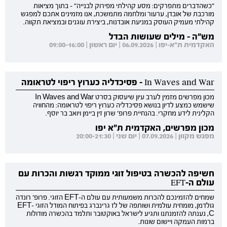
"כשהדברים מתפרקים: מסע קהילתי מפירוק לבנייה" - בתוך מציאות
מורכבת של אובדן, ערעור ומלחמה מתמשכת, אנו מזמינים אתכם למפגש
קהילתי מעמיק העוסק במניעת אובדנות, ביצירת עוגנים ובמציאת תקווה.
מש"ה - מילים שעושות הבדל
האקדמית ת"א-יפו | 06.09.2026 | יום ראשון | 09:00-16:00
In Waves and War - פסיכדליה כערוץ ריפוי לטראומה
מכון מפרשים מזמין לערב עיון שיעסוק בסרט In Waves and War
שישמש כמצע לדיון בנושא פסיכדליה כערוץ ריפוי לטראומה: מהחוויה
הקלינית לידע מחקרי. בהנחיית פרופ' שרון זין ביימן ויואב בר יוסף.
מכון מפרשים, האקדמית ת"א יפו
מפגש מקוון | 07.09.2026 | יום שני | 20:00-21:30
חשיפה להכשרה בטיפול זוגי ממוקד רגשות והכרות עם
עולם ה-EFT
שמחים להזמינכם להכרות משמעותית עם עולם ה-EFT הזוגי. פרופ' רונדה
גולדמן, מומחית עולמית ושותפה של לז גרינברג בפיתוח המודל הזוגי EFT-
C, נענתה להזמנתנו ותגיע לישראל באוקטובר ותלמד בהכשרה מודולות
ברמות העמקה ויישום שונות.