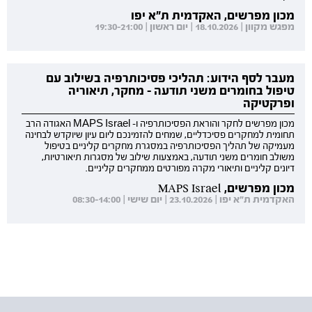
מכון מפרשים, האקדמית ת"א יפו
מפגש מקוון | 18.10.2026 | יום ראשון | 19:30-21:00
מעבר לסף הידוע: תהליכי פסיכותרפיה בשילוב עם
טיפול בחומרים משני תודעה - מחקר, תיאוריה
ופרקטיקה
מכון מפרשים לחקר והוראת הפסיכותרפיה ו- MAPS Israel האגודה הרב
תחומית למחקרים פסיכדליים, שמחים להזמינכם ליום עיון שיוקדש לבחינה
מעמיקה של תהליך הפסיכותרפיה במסגרת מחקרים קליניים בטיפול
משולב חומרים משני תודעה, באמצעות שילוב של מסגרות תיאורטיות,
דיונים קליניים ותיאורי מקרה מפורטים ממחקרים קליניים.
מכון מפרשים, MAPS Israel
האקדמית ת"א יפו | 23.10.2026 | יום שישי | 08:30-14:00