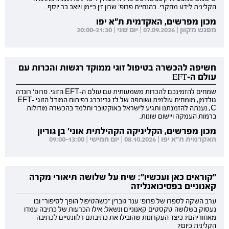
הקלינית לידע מחקרי. בהנחיית פרופ' שרון זין ביימן ויואב בר יוסף.
מכון מפרשים, האקדמית ת"א יפו
מפגש מקוון | 07.09.2026 | יום שני | 20:00-21:30
חשיפה להכשרה בטיפול זוגי ממוקד רגשות והכרות עם
עולם ה-EFT
שמחים להזמינכם להכרות משמעותית עם עולם ה-EFT הזוגי. פרופ' רונדה
גולדמן, מומחית עולמית ושותפה של לז גרינברג בפיתוח המודל הזוגי EFT-
C, נענתה להזמנתנו ותגיע לישראל באוקטובר ותלמד בהכשרה מודולות
ברמות העמקה ויישום שונות.
מכון מפרשים, הקליניקה הקהילתית אוני' בן גוריון
האקדמית ת"א יפו | 08.10.2026 | יום חמישי | 09:00-13:00
"קוראים כאן ועכשיו": שיח על שלושה תיאורי מקרה
קאנוניים בפסיכואנליזה
ערב השקה לספרו של פרופ' ענר גוברין "כשהטיפול הופך לסיפור" ובו
נעסוק בשלושה טקסטים קאנוניים ונשאל: אילו הכרעות של כתיבה עמדו
מאחוריהם? כיצד העקרונות שהובילו את כתיבתם רלוונטיים לכתיבה
הקלינית כיום?