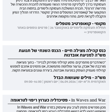
תואר שני לבין בי"ס לפסיכותרפיה? מעוניינים להתמקצע ולצבור ניסיון
תעסוקתי בדרך לקליניקה פרטית? הגש/י מועמדות לתכנית ההכשרה של
מדרשת 'הרציף', תכנית המשלבת תעסוקה ולימודים, בחסות הבית
המקצועי של קואופרטיב המטפלים הותיק 'מקומי'. הזדרזו! תהליך המיון
והקבלה לקראת סיום, נותרו מקומות אחרונים
מקומי - קואופרטיב מטפלים
תחילת העסקה ולימודים באוקטובר 26 | פרטים נוספים באתר
הקואופרטיב >>
כנס קהילה מצילה חיים - הכנס השנתי של תנועת
מש"ה למניעת אובדנות
"כשהדברים מתפרקים: מסע קהילתי מפירוק לבנייה" - בתוך מציאות
מורכבת של אובדן, ערעור ומלחמה מתמשכת, אנו מזמינים אתכם למפגש
קהילתי מעמיק העוסק במניעת אובדנות, ביצירת עוגנים ובמציאת תקווה.
מש"ה - מילים שעושות הבדל
האקדמית ת"א-יפו | 06.09.2026 | יום ראשון | 09:00-16:00
In Waves and War - פסיכדליה כערוץ ריפוי לטראומה
מכון מפרשים מזמין לערב עיון שיעסוק בסרט In Waves and War
שישמש כמצע לדיון בנושא פסיכדליה כערוץ ריפוי לטראומה: מהחוויה