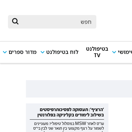
בטיפולנט
מושי
לוח בטיפולנט
מדור ספרים
TV
'הרציף': תעסוקה לפסיכותרפיסטים
בשילוב לימודים בקליניקה בפלורנטין
עו"ס לאחר MSW במסלול טיפולי? מעוניינים
לשמור על רצף מקצועי בין תואר שני לבין בי"ס