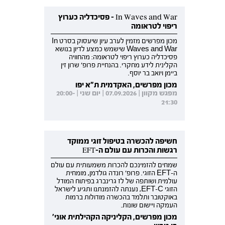
In Waves and War - פסיכדליה כערוץ
ריפוי לטראומה
מכון מפרשים מזמין לערב עיון שיעסוק בסרט In
Waves and War שישמש כמצע לדיון בנושא
פסיכדליה כערוץ ריפוי לטראומה: מהחוויה
הקלינית לידע מחקרי. בהנחיית פרופ' שרון זין
ביימן ויואב בר יוסף.
מכון מפרשים, האקדמית ת"א יפו
מפגש מקוון | 07.09.2026 | יום שני | 20:00-
21:30
חשיפה להכשרה בטיפול זוגי ממוקד
רגשות והכרות עם עולם ה-EFT
שמחים להזמינכם להכרות משמעותית עם עולם
ה-EFT הזוגי. פרופ' רונדה גולדמן, מומחית
עולמית ושותפה של לז גרינברג בפיתוח המודל
הזוגי EFT-C, נענתה להזמנתנו ותגיע לישראל
באוקטובר ותלמד בהכשרה מודולות ברמות
העמקה ויישום שונות.
מכון מפרשים, הקליניקה הקהילתית אוני'