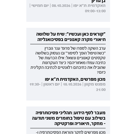
בן גוריון
האקדמית ת"א יפו | 08.10.2026 | יום חמישי |
09:00-13:00
"קוראים כאן ועכשיו": שיח על שלושה
תיאורי מקרה קאנוניים בפסיכואנליזה
ערב השקה לספרו של פרופ' ענר גוברין
"כשהטיפול הופך לסיפור" ובו נעסוק בשלושה
טקסטים קאנוניים ונשאל: אילו הכרעות של
כתיבה עמדו מאחוריהם? כיצד העקרונות
שהובילו את כתיבתם רלוונטיים לכתיבה הקלינית
כיום?
מכון מפרשים, האקדמית ת"א יפו
מפגש מקוון | 18.10.2026 | יום ראשון | 19:30-
21:00
מעבר לסף הידוע: תהליכי פסיכותרפיה
בשילוב עם טיפול בחומרים משני תודעה
- מחקר, תיאוריה ופרקטיקה
מכון מפרשים לחקר והוראת הפסיכותרפיה ו-