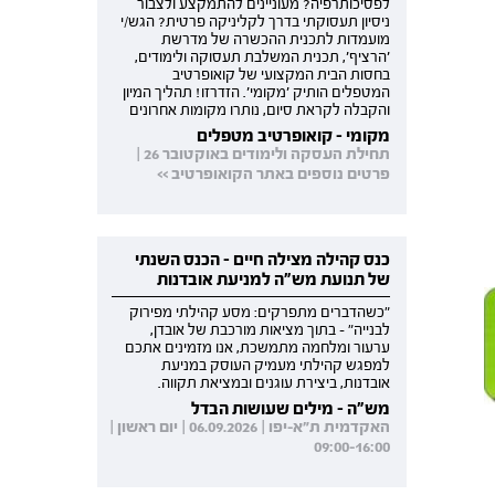
לפסיכותרפיה? מעוניינים להתמקצע ולצבור
ניסיון תעסוקתי בדרך לקליניקה פרטית? הגש/י
מועמדות לתכנית ההכשרה של מדרשת
'הרציף', תכנית המשלבת תעסוקה ולימודים,
בחסות הבית המקצועי של קואופרטיב
המטפלים הותיק 'מקומי'. הזדרזו! תהליך המיון
והקבלה לקראת סיום, נותרו מקומות אחרונים
מקומי - קואופרטיב מטפלים
תחילת העסקה ולימודים באוקטובר 26 |
פרטים נוספים באתר הקואופרטיב >>
כנס קהילה מצילה חיים - הכנס השנתי
של תנועת מש"ה למניעת אובדנות
"כשהדברים מתפרקים: מסע קהילתי מפירוק
לבנייה" - בתוך מציאות מורכבת של אובדן,
ערעור ומלחמה מתמשכת, אנו מזמינים אתכם
למפגש קהילתי מעמיק העוסק במניעת
אובדנות, ביצירת עוגנים ובמציאת תקווה.
מש"ה - מילים שעושות הבדל
האקדמית ת"א-יפו | 06.09.2026 | יום ראשון |
09:00-16:00