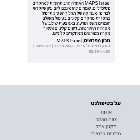
MAPS Israel האגודה הרב תחומית למחקרים
פסיכדליים, שמחים להזמינכם ליום עיון שיוקדש
לבחינה מעמיקה של תהליך הפסיכותרפיה
במסגרת מחקרים קליניים בטיפול משולב
חומרים משני תודעה, באמצעות שילוב של
מסגרות תיאורטיות, דיונים קליניים ותיאורי
מקרה מפורטים ממחקרים קליניים.
מכון מפרשים, MAPS Israel
האקדמית ת"א יפו | 23.10.2026 | יום שישי |
08:30-14:00
על בטיפולנט
אודות
צוות האתר
תקנון אתר
מדיניות פרטיות