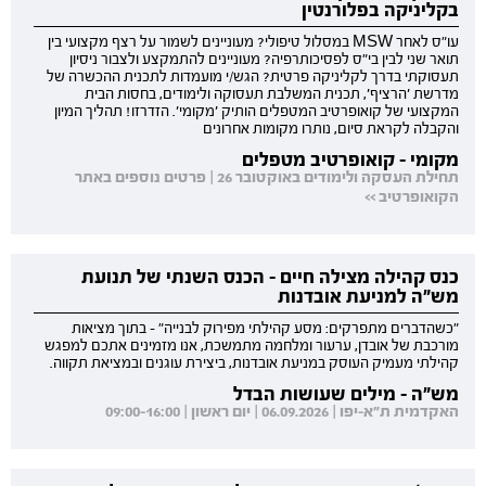
בקליניקה בפלורנטין
עו"ס לאחר MSW במסלול טיפולי? מעוניינים לשמור על רצף מקצועי בין
תואר שני לבין בי"ס לפסיכותרפיה? מעוניינים להתמקצע ולצבור ניסיון
תעסוקתי בדרך לקליניקה פרטית? הגש/י מועמדות לתכנית ההכשרה של
מדרשת 'הרציף', תכנית המשלבת תעסוקה ולימודים, בחסות הבית
המקצועי של קואופרטיב המטפלים הותיק 'מקומי'. הזדרזו! תהליך המיון
והקבלה לקראת סיום, נותרו מקומות אחרונים
מקומי - קואופרטיב מטפלים
תחילת העסקה ולימודים באוקטובר 26 | פרטים נוספים באתר
הקואופרטיב >>
כנס קהילה מצילה חיים - הכנס השנתי של תנועת
מש"ה למניעת אובדנות
"כשהדברים מתפרקים: מסע קהילתי מפירוק לבנייה" - בתוך מציאות
מורכבת של אובדן, ערעור ומלחמה מתמשכת, אנו מזמינים אתכם למפגש
קהילתי מעמיק העוסק במניעת אובדנות, ביצירת עוגנים ובמציאת תקווה.
מש"ה - מילים שעושות הבדל
האקדמית ת"א-יפו | 06.09.2026 | יום ראשון | 09:00-16:00