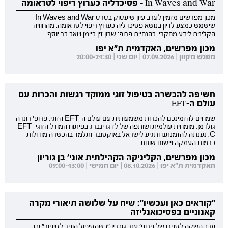
In Waves and War - פסיכדליה כערוץ ריפוי לטראומה
מכון מפרשים מזמין לערב עיון שיעסוק בסרט In Waves and War
שישמש כמצע לדיון בנושא פסיכדליה כערוץ ריפוי לטראומה: מהחוויה
הקלינית לידע מחקרי. בהנחיית פרופ' שרון זין ביימן ויואב בר יוסף.
מכון מפרשים, האקדמית ת"א יפו
מפגש מקוון | 07.09.2026 | יום שני | 20:00-21:30
חשיפה להכשרה בטיפול זוגי ממוקד רגשות והכרות עם
עולם ה-EFT
שמחים להזמינכם להכרות משמעותית עם עולם ה-EFT הזוגי. פרופ' רונדה
גולדמן, מומחית עולמית ושותפה של לז גרינברג בפיתוח המודל הזוגי EFT-
C, נענתה להזמנתנו ותגיע לישראל באוקטובר ותלמד בהכשרה מודולות
ברמות העמקה ויישום שונות.
מכון מפרשים, הקליניקה הקהילתית אוני' בן גוריון
האקדמית ת"א יפו | 08.10.2026 | יום חמישי | 09:00-13:00
"קוראים כאן ועכשיו": שיח על שלושה תיאורי מקרה
קאנוניים בפסיכואנליזה
ערב השקה לספרו של פרופ' ענר גוברין "כשהטיפול הופך לסיפור" ובו