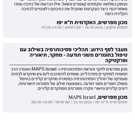
נעסוק בשלושה טקסטים קאנוניים ונשאל: אילו הכרעות של כתיבה עמדו
מאחוריהם? כיצד העקרונות שהובילו את כתיבתם רלוונטיים לכתיבה
הקלינית כיום?
מכון מפרשים, האקדמית ת"א יפו
מפגש מקוון | 18.10.2026 | יום ראשון | 19:30-21:00
מעבר לסף הידוע: תהליכי פסיכותרפיה בשילוב עם
טיפול בחומרים משני תודעה - מחקר, תיאוריה
ופרקטיקה
מכון מפרשים לחקר והוראת הפסיכותרפיה ו- MAPS Israel האגודה הרב
תחומית למחקרים פסיכדליים, שמחים להזמינכם ליום עיון שיוקדש לבחינה
מעמיקה של תהליך הפסיכותרפיה במסגרת מחקרים קליניים בטיפול
משולב חומרים משני תודעה, באמצעות שילוב של מסגרות תיאורטיות,
דיונים קליניים ותיאורי מקרה מפורטים ממחקרים קליניים.
מכון מפרשים, MAPS Israel
האקדמית ת"א יפו | 23.10.2026 | יום שישי | 08:30-14:00