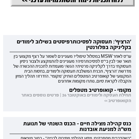
ללוח תכניות לימוד והשתלמויות עדכני >>
'הרציף': תעסוקה לפסיכותרפיסטים בשילוב לימודים
בקליניקה בפלורנטין
עו"ס לאחר MSW במסלול טיפולי? מעוניינים לשמור על רצף מקצועי בין
תואר שני לבין בי"ס לפסיכותרפיה? מעוניינים להתמקצע ולצבור ניסיון
תעסוקתי בדרך לקליניקה פרטית? הגש/י מועמדות לתכנית ההכשרה של
מדרשת 'הרציף', תכנית המשלבת תעסוקה ולימודים, בחסות הבית
המקצועי של קואופרטיב המטפלים הותיק 'מקומי'. הזדרזו! תהליך המיון
והקבלה לקראת סיום, נותרו מקומות אחרונים
מקומי - קואופרטיב מטפלים
תחילת העסקה ולימודים באוקטובר 26 | פרטים נוספים באתר
הקואופרטיב >>
כנס קהילה מצילה חיים - הכנס השנתי של תנועת
מש"ה למניעת אובדנות
"כשהדברים מתפרקים: מסע קהילתי מפירוק לבנייה" - בתוך מציאות