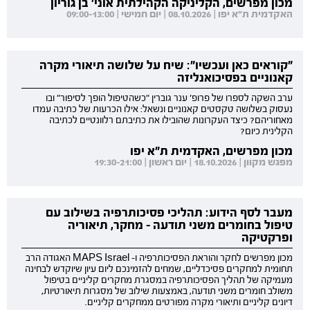
מכון מפרשים, הקליניקה הקהילתית אוני' בן גוריון
האקדמית ת"א יפו | 08.10.2026 | יום חמישי | 09:00-13:00
"קוראים כאן ועכשיו": שיח על שלושה תיאורי מקרה
קאנוניים בפסיכואנליזה
ערב השקה לספרו של פרופ' ענר גוברין "כשהטיפול הופך לסיפור" ובו
נעסוק בשלושה טקסטים קאנוניים ונשאל: אילו הכרעות של כתיבה עמדו
מאחוריהם? כיצד העקרונות שהובילו את כתיבתם רלוונטיים לכתיבה
הקלינית כיום?
מכון מפרשים, האקדמית ת"א יפו
מפגש מקוון | 18.10.2026 | יום ראשון | 19:30-21:00
מעבר לסף הידוע: תהליכי פסיכותרפיה בשילוב עם
טיפול בחומרים משני תודעה - מחקר, תיאוריה
ופרקטיקה
מכון מפרשים לחקר והוראת הפסיכותרפיה ו- MAPS Israel האגודה הרב
תחומית למחקרים פסיכדליים, שמחים להזמינכם ליום עיון שיוקדש לבחינה
מעמיקה של תהליך הפסיכותרפיה במסגרת מחקרים קליניים בטיפול
משולב חומרים משני תודעה, באמצעות שילוב של מסגרות תיאורטיות,
דיונים קליניים ותיאורי מקרה מפורטים ממחקרים קליניים.