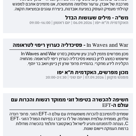
מורכבת של אובדן, ערעור ומלחמה מתמשכת, אנו מזמינים אתכם למפגש
קהילתי מעמיק העוסק במניעת אובדנות, ביצירת עוגנים ובמציאת תקווה.
מש"ה - מילים שעושות הבדל
האקדמית ת"א-יפו | 06.09.2026 | יום ראשון | 09:00-16:00
In Waves and War - פסיכדליה כערוץ ריפוי לטראומה
מכון מפרשים מזמין לערב עיון שיעסוק בסרט In Waves and War
שישמש כמצע לדיון בנושא פסיכדליה כערוץ ריפוי לטראומה: מהחוויה
הקלינית לידע מחקרי. בהנחיית פרופ' שרון זין ביימן ויואב בר יוסף.
מכון מפרשים, האקדמית ת"א יפו
מפגש מקוון | 07.09.2026 | יום שני | 20:00-21:30
חשיפה להכשרה בטיפול זוגי ממוקד רגשות והכרות עם
עולם ה-EFT
שמחים להזמינכם להכרות משמעותית עם עולם ה-EFT הזוגי. פרופ' רונדה
גולדמן, מומחית עולמית ושותפה של לז גרינברג בפיתוח המודל הזוגי EFT-
C, נענתה להזמנתנו ותגיע לישראל באוקטובר ותלמד בהכשרה מודולות
ברמות העמקה ויישום שונות.