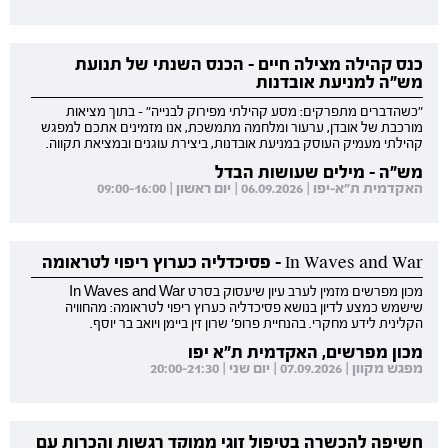
כנס קהילה מצילה חיים - הכנס השנתי של תנועת
מש"ה למניעת אובדנות
"כשהדברים מתפרקים: מסע קהילתי מפירוק לבנייה" - בתוך מציאות
מורכבת של אובדן, ערעור ומלחמה מתמשכת, אנו מזמינים אתכם למפגש
קהילתי מעמיק העוסק במניעת אובדנות, ביצירת עוגנים ובמציאת תקווה.
מש"ה - מילים שעושות הבדל
האקדמית ת"א-יפו | 06.09.2026 | יום ראשון | 09:00-16:00
In Waves and War - פסיכדליה כערוץ ריפוי לטראומה
מכון מפרשים מזמין לערב עיון שיעסוק בסרט In Waves and War
שישמש כמצע לדיון בנושא פסיכדליה כערוץ ריפוי לטראומה: מהחוויה
הקלינית לידע מחקרי. בהנחיית פרופ' שרון זין ביימן ויואב בר יוסף.
מכון מפרשים, האקדמית ת"א יפו
מפגש מקוון | 07.09.2026 | יום שני | 20:00-21:30
חשיפה להכשרה בטיפול זוגי ממוקד רגשות והכרות עם