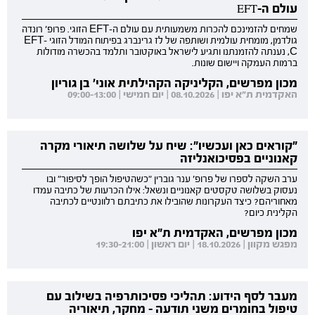
עולם ה-EFT
שמחים להזמינכם להכרות משמעותית עם עולם ה-EFT הזוגי. פרופ' רונדה
גולדמן, מומחית עולמית ושותפה של לז גרינברג בפיתוח המודל הזוגי EFT-
C, נענתה להזמנתנו ותגיע לישראל באוקטובר ותלמד בהכשרה מודולות
ברמות העמקה ויישום שונות.
מכון מפרשים, הקליניקה הקהילתית אוני' בן גוריון
האקדמית ת"א יפו | 08.10.2026 | יום חמישי | 09:00-13:00
"קוראים כאן ועכשיו": שיח על שלושה תיאורי מקרה
קאנוניים בפסיכואנליזה
ערב השקה לספרו של פרופ' ענר גוברין "כשהטיפול הופך לסיפור" ובו
נעסוק בשלושה טקסטים קאנוניים ונשאל: אילו הכרעות של כתיבה עמדו
מאחוריהם? כיצד העקרונות שהובילו את כתיבתם רלוונטיים לכתיבה
הקלינית כיום?
מכון מפרשים, האקדמית ת"א יפו
מפגש מקוון | 18.10.2026 | יום ראשון | 19:30-21:00
מעבר לסף הידוע: תהליכי פסיכותרפיה בשילוב עם
טיפול בחומרים משני תודעה - מחקר, תיאוריה