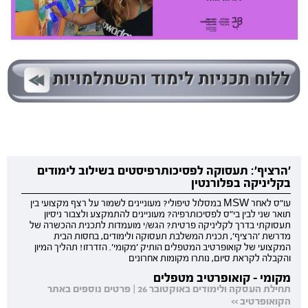
'הרציף': תעסוקה לפסיכותרפיסטים בשילוב לימודים
בקליניקה בפלורנטין
עו"ס לאחר MSW במסלול טיפולי? מעוניינים לשמור על רצף מקצועי בין
תואר שני לבין בי"ס לפסיכותרפיה? מעוניינים להתמקצע ולצבור ניסיון
תעסוקתי בדרך לקליניקה פרטית? הגש/י מועמדות לתכנית ההכשרה של
מדרשת 'הרציף', תכנית המשלבת תעסוקה ולימודים, בחסות הבית
המקצועי של קואופרטיב המטפלים הותיק 'מקומי'. הזדרזו! תהליך המיון
והקבלה לקראת סיום, נותרו מקומות אחרונים
מקומי - קואופרטיב מטפלים
תחילת העסקה ולימודים באוקטובר 26 | פרטים נוספים באתר
הקואופרטיב >>