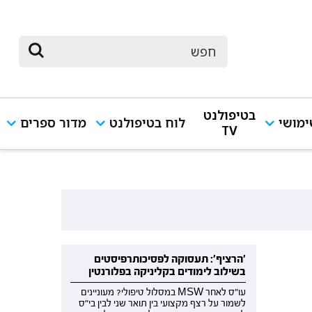
בטיפולנט
מושי
לוח בטיפולנט
מדור ספרים
TV
'הרציף': תעסוקה לפסיכותרפיסטים
בשילוב לימודים בקליניקה בפלורנטין
עו"ס לאחר MSW במסלול טיפולי? מעוניינים
לשמור על רצף מקצועי בין תואר שני לבין בי"ס