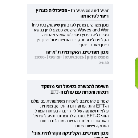
In Waves and War - פסיכדליה כערוץ
ריפוי לטראומה
מכון מפרשים מזמין לערב עיון שיעסוק בסרט In
Waves and War שישמש כמצע לדיון בנושא
פסיכדליה כערוץ ריפוי לטראומה: מהחוויה
הקלינית לידע מחקרי. בהנחיית פרופ' שרון זין
ביימן ויואב בר יוסף.
מכון מפרשים, האקדמית ת"א יפו
מפגש מקוון | 07.09.2026 | יום שני | 20:00-
21:30
חשיפה להכשרה בטיפול זוגי ממוקד
רגשות והכרות עם עולם ה-EFT
שמחים להזמינכם להכרות משמעותית עם עולם
ה-EFT הזוגי. פרופ' רונדה גולדמן, מומחית
עולמית ושותפה של לז גרינברג בפיתוח המודל
הזוגי EFT-C, נענתה להזמנתנו ותגיע לישראל
באוקטובר ותלמד בהכשרה מודולות ברמות
העמקה ויישום שונות.
מכון מפרשים, הקליניקה הקהילתית אוני'