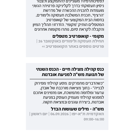
לפסיכותרפיה? מעוניינים להתמקצע ולצבור
ניסיון תעסוקתי בדרך לקליניקה פרטית? הגש/י
מועמדות לתכנית ההכשרה של מדרשת
'הרציף', תכנית המשלבת תעסוקה ולימודים,
בחסות הבית המקצועי של קואופרטיב
המטפלים הותיק 'מקומי'. הזדרזו! תהליך המיון
והקבלה לקראת סיום, נותרו מקומות אחרונים
מקומי - קואופרטיב מטפלים
תחילת העסקה ולימודים באוקטובר 26 |
פרטים נוספים באתר הקואופרטיב >>
כנס קהילה מצילה חיים - הכנס השנתי
של תנועת מש"ה למניעת אובדנות
"כשהדברים מתפרקים: מסע קהילתי מפירוק
לבנייה" - בתוך מציאות מורכבת של אובדן,
ערעור ומלחמה מתמשכת, אנו מזמינים אתכם
למפגש קהילתי מעמיק העוסק במניעת
אובדנות, ביצירת עוגנים ובמציאת תקווה.
מש"ה - מילים שעושות הבדל
האקדמית ת"א-יפו | 06.09.2026 | יום ראשון |
09:00-16:00