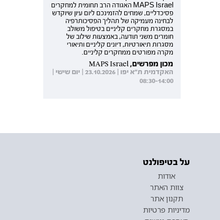
MAPS Israel האגודה הרב תחומית למחקרים
פסיכדליים, שמחים להזמינכם ליום עיון שיוקדש
לבחינה מעמיקה של תהליך הפסיכותרפיה
במסגרת מחקרים קליניים בטיפול משולב
חומרים משני תודעה, באמצעות שילוב של
מסגרות תיאורטיות, דיונים קליניים ותיאורי
מקרה מפורטים ממחקרים קליניים.
מכון מפרשים, MAPS Israel
האקדמית ת"א יפו | 23.10.2026 | יום שישי |
08:30-14:00
על בטיפולנט
אודות
צוות האתר
תקנון אתר
מדיניות פרטיות