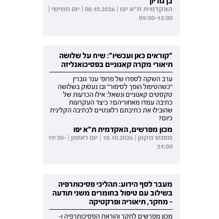
בן גוריון
האקדמית ת"א יפו | 08.10.2026 | יום חמישי |
09:00-13:00
"קוראים כאן ועכשיו": שיח על שלושה
תיאורי מקרה קאנוניים בפסיכואנליזה
ערב השקה לספרו של פרופ' ענר גוברין
"כשהטיפול הופך לסיפור" ובו נעסוק בשלושה
טקסטים קאנוניים ונשאל: אילו הכרעות של
כתיבה עמדו מאחוריהם? כיצד העקרונות
שהובילו את כתיבתם רלוונטיים לכתיבה הקלינית
כיום?
מכון מפרשים, האקדמית ת"א יפו
מפגש מקוון | 18.10.2026 | יום ראשון | 19:30-
21:00
מעבר לסף הידוע: תהליכי פסיכותרפיה
בשילוב עם טיפול בחומרים משני תודעה
- מחקר, תיאוריה ופרקטיקה
מכון מפרשים לחקר והוראת הפסיכותרפיה ו-