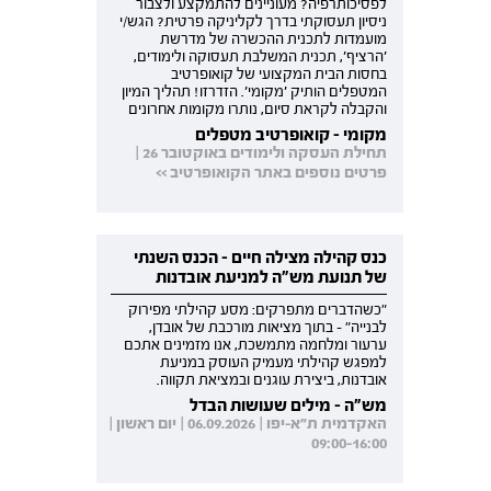
לפסיכותרפיה? מעוניינים להתמקצע ולצבור
ניסיון תעסוקתי בדרך לקליניקה פרטית? הגש/י
מועמדות לתכנית ההכשרה של מדרשת
'הרציף', תכנית המשלבת תעסוקה ולימודים,
בחסות הבית המקצועי של קואופרטיב
המטפלים הותיק 'מקומי'. הזדרזו! תהליך המיון
והקבלה לקראת סיום, נותרו מקומות אחרונים
מקומי - קואופרטיב מטפלים
תחילת העסקה ולימודים באוקטובר 26 |
פרטים נוספים באתר הקואופרטיב >>
כנס קהילה מצילה חיים - הכנס השנתי
של תנועת מש"ה למניעת אובדנות
"כשהדברים מתפרקים: מסע קהילתי מפירוק
לבנייה" - בתוך מציאות מורכבת של אובדן,
ערעור ומלחמה מתמשכת, אנו מזמינים אתכם
למפגש קהילתי מעמיק העוסק במניעת
אובדנות, ביצירת עוגנים ובמציאת תקווה.
מש"ה - מילים שעושות הבדל
האקדמית ת"א-יפו | 06.09.2026 | יום ראשון |
09:00-16:00