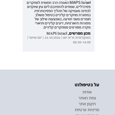
MAPS Israel האגודה הרב תחומית למחקרים
פסיכדליים, שמחים להזמינכם ליום עיון שיוקדש
לבחינה מעמיקה של תהליך הפסיכותרפיה
במסגרת מחקרים קליניים בטיפול משולב
חומרים משני תודעה, באמצעות שילוב של
מסגרות תיאורטיות, דיונים קליניים ותיאורי
מקרה מפורטים ממחקרים קליניים.
מכון מפרשים, MAPS Israel
האקדמית ת"א יפו | 23.10.2026 | יום שישי |
08:30-14:00
על בטיפולנט
אודות
צוות האתר
תקנון אתר
מדיניות פרטיות