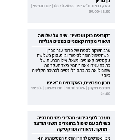
בן גוריון
האקדמית ת"א יפו | 08.10.2026 | יום חמישי |
09:00-13:00
"קוראים כאן ועכשיו": שיח על שלושה
תיאורי מקרה קאנוניים בפסיכואנליזה
ערב השקה לספרו של פרופ' ענר גוברין
"כשהטיפול הופך לסיפור" ובו נעסוק בשלושה
טקסטים קאנוניים ונשאל: אילו הכרעות של
כתיבה עמדו מאחוריהם? כיצד העקרונות
שהובילו את כתיבתם רלוונטיים לכתיבה הקלינית
כיום?
מכון מפרשים, האקדמית ת"א יפו
מפגש מקוון | 18.10.2026 | יום ראשון | 19:30-
21:00
מעבר לסף הידוע: תהליכי פסיכותרפיה
בשילוב עם טיפול בחומרים משני תודעה
- מחקר, תיאוריה ופרקטיקה
מכון מפרשים לחקר והוראת הפסיכותרפיה ו-