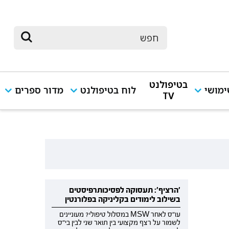
בטיפולנט
מושי
לוח בטיפולנט
מדור ספרים
TV
'הרציף': תעסוקה לפסיכותרפיסטים
בשילוב לימודים בקליניקה בפלורנטין
עו"ס לאחר MSW במסלול טיפולי? מעוניינים
לשמור על רצף מקצועי בין תואר שני לבין בי"ס