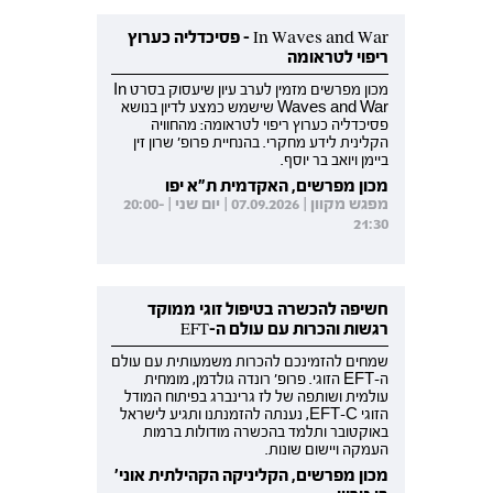
In Waves and War - פסיכדליה כערוץ
ריפוי לטראומה
מכון מפרשים מזמין לערב עיון שיעסוק בסרט In
Waves and War שישמש כמצע לדיון בנושא
פסיכדליה כערוץ ריפוי לטראומה: מהחוויה
הקלינית לידע מחקרי. בהנחיית פרופ' שרון זין
ביימן ויואב בר יוסף.
מכון מפרשים, האקדמית ת"א יפו
מפגש מקוון | 07.09.2026 | יום שני | 20:00-
21:30
חשיפה להכשרה בטיפול זוגי ממוקד
רגשות והכרות עם עולם ה-EFT
שמחים להזמינכם להכרות משמעותית עם עולם
ה-EFT הזוגי. פרופ' רונדה גולדמן, מומחית
עולמית ושותפה של לז גרינברג בפיתוח המודל
הזוגי EFT-C, נענתה להזמנתנו ותגיע לישראל
באוקטובר ותלמד בהכשרה מודולות ברמות
העמקה ויישום שונות.
מכון מפרשים, הקליניקה הקהילתית אוני'