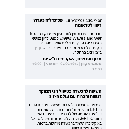
In Waves and War - פסיכדליה כערוץ
ריפוי לטראומה
מכון מפרשים מזמין לערב עיון שיעסוק בסרט In
Waves and War שישמש כמצע לדיון בנושא
פסיכדליה כערוץ ריפוי לטראומה: מהחוויה
הקלינית לידע מחקרי. בהנחיית פרופ' שרון זין
ביימן ויואב בר יוסף.
מכון מפרשים, האקדמית ת"א יפו
מפגש מקוון | 07.09.2026 | יום שני | 20:00-
21:30
חשיפה להכשרה בטיפול זוגי ממוקד
רגשות והכרות עם עולם ה-EFT
שמחים להזמינכם להכרות משמעותית עם עולם
ה-EFT הזוגי. פרופ' רונדה גולדמן, מומחית
עולמית ושותפה של לז גרינברג בפיתוח המודל
הזוגי EFT-C, נענתה להזמנתנו ותגיע לישראל
באוקטובר ותלמד בהכשרה מודולות ברמות
העמקה ויישום שונות.