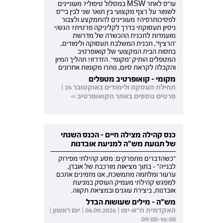
עו"ס לאחר MSW במסלול טיפולי? מעוניינים
לשמור על רצף מקצועי בין תואר שני לבין בי"ס
לפסיכותרפיה? מעוניינים להתמקצע ולצבור
ניסיון תעסוקתי בדרך לקליניקה פרטית? הגש/י
מועמדות לתכנית ההכשרה של מדרשת
'הרציף', תכנית המשלבת תעסוקה ולימודים,
בחסות הבית המקצועי של קואופרטיב
המטפלים הותיק 'מקומי'. הזדרזו! תהליך המיון
והקבלה לקראת סיום, נותרו מקומות אחרונים
מקומי - קואופרטיב מטפלים
תחילת העסקה ולימודים באוקטובר 26 |
פרטים נוספים באתר הקואופרטיב >>
כנס קהילה מצילה חיים - הכנס השנתי
של תנועת מש"ה למניעת אובדנות
"כשהדברים מתפרקים: מסע קהילתי מפירוק
לבנייה" - בתוך מציאות מורכבת של אובדן,
ערעור ומלחמה מתמשכת, אנו מזמינים אתכם
למפגש קהילתי מעמיק העוסק במניעת
אובדנות, ביצירת עוגנים ובמציאת תקווה.
מש"ה - מילים שעושות הבדל
האקדמית ת"א-יפו | 06.09.2026 | יום ראשון |
09:00-16:00