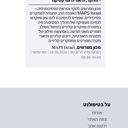
- מחקר, תיאוריה ופרקטיקה
מכון מפרשים לחקר והוראת הפסיכותרפיה ו-
MAPS Israel האגודה הרב תחומית למחקרים
פסיכדליים, שמחים להזמינכם ליום עיון שיוקדש
לבחינה מעמיקה של תהליך הפסיכותרפיה
במסגרת מחקרים קליניים בטיפול משולב
חומרים משני תודעה, באמצעות שילוב של
מסגרות תיאורטיות, דיונים קליניים ותיאורי
מקרה מפורטים ממחקרים קליניים.
מכון מפרשים, MAPS Israel
האקדמית ת"א יפו | 23.10.2026 | יום שישי |
08:30-14:00
על בטיפולנט
אודות
צוות האתר
תקנון אתר