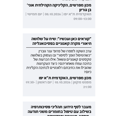
מכון מפרשים, הקליניקה הקהילתית אוני'
בן גוריון
האקדמית ת"א יפו | 08.10.2026 | יום חמישי |
09:00-13:00
"קוראים כאן ועכשיו": שיח על שלושה
תיאורי מקרה קאנוניים בפסיכואנליזה
ערב השקה לספרו של פרופ' ענר גוברין
"כשהטיפול הופך לסיפור" ובו נעסוק בשלושה
טקסטים קאנוניים ונשאל: אילו הכרעות של
כתיבה עמדו מאחוריהם? כיצד העקרונות
שהובילו את כתיבתם רלוונטיים לכתיבה הקלינית
כיום?
מכון מפרשים, האקדמית ת"א יפו
מפגש מקוון | 18.10.2026 | יום ראשון | 19:30-
21:00
מעבר לסף הידוע: תהליכי פסיכותרפיה
בשילוב עם טיפול בחומרים משני תודעה