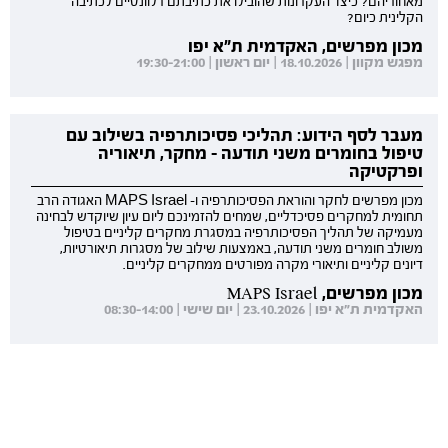
מאחוריהם? כיצד העקרונות שהובילו את כתיבתם רלוונטיים לכתיבה
הקלינית כיום?
מכון מפרשים, האקדמית ת"א יפו
מפגש מקוון | 18.10.2026 | יום ראשון | 19:30-21:00
מעבר לסף הידוע: תהליכי פסיכותרפיה בשילוב עם
טיפול בחומרים משני תודעה - מחקר, תיאוריה
ופרקטיקה
מכון מפרשים לחקר והוראת הפסיכותרפיה ו- MAPS Israel האגודה הרב
תחומית למחקרים פסיכדליים, שמחים להזמינכם ליום עיון שיוקדש לבחינה
מעמיקה של תהליך הפסיכותרפיה במסגרת מחקרים קליניים בטיפול
משולב חומרים משני תודעה, באמצעות שילוב של מסגרות תיאורטיות,
דיונים קליניים ותיאורי מקרה מפורטים ממחקרים קליניים.
מכון מפרשים, MAPS Israel
האקדמית ת"א יפו | 23.10.2026 | יום שישי | 08:30-14:00