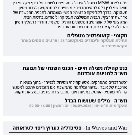
עו"ס לאחר MSW במסלול טיפולי? מעוניינים לשמור על רצף מקצועי בין
תואר שני לבין בי"ס לפסיכותרפיה? מעוניינים להתמקצע ולצבור ניסיון
תעסוקתי בדרך לקליניקה פרטית? הגש/י מועמדות לתכנית ההכשרה של
מדרשת 'הרציף', תכנית המשלבת תעסוקה ולימודים, בחסות הבית
המקצועי של קואופרטיב המטפלים הותיק 'מקומי'. הזדרזו! תהליך המיון
והקבלה לקראת סיום, נותרו מקומות אחרונים
מקומי - קואופרטיב מטפלים
תחילת העסקה ולימודים באוקטובר 26 | פרטים נוספים באתר
הקואופרטיב >>
כנס קהילה מצילה חיים - הכנס השנתי של תנועת
מש"ה למניעת אובדנות
"כשהדברים מתפרקים: מסע קהילתי מפירוק לבנייה" - בתוך מציאות
מורכבת של אובדן, ערעור ומלחמה מתמשכת, אנו מזמינים אתכם למפגש
קהילתי מעמיק העוסק במניעת אובדנות, ביצירת עוגנים ובמציאת תקווה.
מש"ה - מילים שעושות הבדל
האקדמית ת"א-יפו | 06.09.2026 | יום ראשון | 09:00-16:00
In Waves and War - פסיכדליה כערוץ ריפוי לטראומה