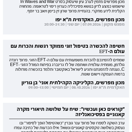
מכון מפרשים מזמין לערב עיון שיעסוק בסרט In Waves and War
שישמש כמצע לדיון בנושא פסיכדליה כערוץ ריפוי לטראומה: מהחוויה
הקלינית לידע מחקרי. בהנחיית פרופ' שרון זין ביימן ויואב בר יוסף.
מכון מפרשים, האקדמית ת"א יפו
מפגש מקוון | 07.09.2026 | יום שני | 20:00-21:30
חשיפה להכשרה בטיפול זוגי ממוקד רגשות והכרות עם
עולם ה-EFT
שמחים להזמינכם להכרות משמעותית עם עולם ה-EFT הזוגי. פרופ' רונדה
גולדמן, מומחית עולמית ושותפה של לז גרינברג בפיתוח המודל הזוגי EFT-
C, נענתה להזמנתנו ותגיע לישראל באוקטובר ותלמד בהכשרה מודולות
ברמות העמקה ויישום שונות.
מכון מפרשים, הקליניקה הקהילתית אוני' בן גוריון
האקדמית ת"א יפו | 08.10.2026 | יום חמישי | 09:00-13:00
"קוראים כאן ועכשיו": שיח על שלושה תיאורי מקרה
קאנוניים בפסיכואנליזה
ערב השקה לספרו של פרופ' ענר גוברין "כשהטיפול הופך לסיפור" ובו
נעסוק בשלושה טקסטים קאנוניים ונשאל: אילו הכרעות של כתיבה עמדו