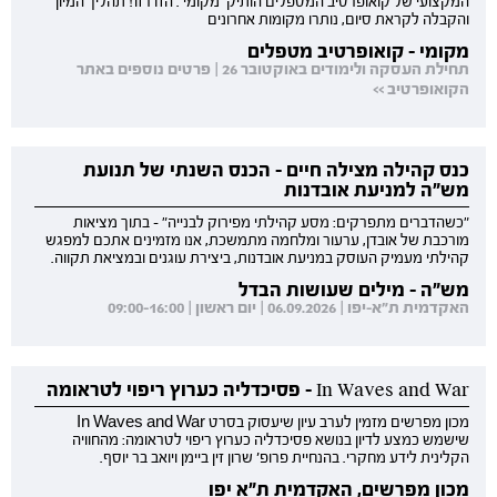
המקצועי של קואופרטיב המטפלים הותיק 'מקומי'. הזדרזו! תהליך המיון
והקבלה לקראת סיום, נותרו מקומות אחרונים
מקומי - קואופרטיב מטפלים
תחילת העסקה ולימודים באוקטובר 26 | פרטים נוספים באתר
הקואופרטיב >>
כנס קהילה מצילה חיים - הכנס השנתי של תנועת
מש"ה למניעת אובדנות
"כשהדברים מתפרקים: מסע קהילתי מפירוק לבנייה" - בתוך מציאות
מורכבת של אובדן, ערעור ומלחמה מתמשכת, אנו מזמינים אתכם למפגש
קהילתי מעמיק העוסק במניעת אובדנות, ביצירת עוגנים ובמציאת תקווה.
מש"ה - מילים שעושות הבדל
האקדמית ת"א-יפו | 06.09.2026 | יום ראשון | 09:00-16:00
In Waves and War - פסיכדליה כערוץ ריפוי לטראומה
מכון מפרשים מזמין לערב עיון שיעסוק בסרט In Waves and War
שישמש כמצע לדיון בנושא פסיכדליה כערוץ ריפוי לטראומה: מהחוויה
הקלינית לידע מחקרי. בהנחיית פרופ' שרון זין ביימן ויואב בר יוסף.
מכון מפרשים, האקדמית ת"א יפו