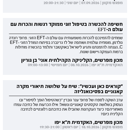
מפגש מקוון | 07.09.2026 | יום שני | 20:00-21:30
חשיפה להכשרה בטיפול זוגי ממוקד רגשות והכרות עם
עולם ה-EFT
שמחים להזמינכם להכרות משמעותית עם עולם ה-EFT הזוגי. פרופ' רונדה
גולדמן, מומחית עולמית ושותפה של לז גרינברג בפיתוח המודל הזוגי EFT-
C, נענתה להזמנתנו ותגיע לישראל באוקטובר ותלמד בהכשרה מודולות
ברמות העמקה ויישום שונות.
מכון מפרשים, הקליניקה הקהילתית אוני' בן גוריון
האקדמית ת"א יפו | 08.10.2026 | יום חמישי | 09:00-13:00
"קוראים כאן ועכשיו": שיח על שלושה תיאורי מקרה
קאנוניים בפסיכואנליזה
ערב השקה לספרו של פרופ' ענר גוברין "כשהטיפול הופך לסיפור" ובו
נעסוק בשלושה טקסטים קאנוניים ונשאל: אילו הכרעות של כתיבה עמדו
מאחוריהם? כיצד העקרונות שהובילו את כתיבתם רלוונטיים לכתיבה
הקלינית כיום?
מכון מפרשים, האקדמית ת"א יפו
מפגש מקוון | 18.10.2026 | יום ראשון | 19:30-21:00