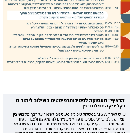
'הרציף': תעסוקה לפסיכותרפיסטים בשילוב לימודים
בקליניקה בפלורנטין
עו"ס לאחר MSW במסלול טיפולי? מעוניינים לשמור על רצף מקצועי בין
תואר שני לבין בי"ס לפסיכותרפיה? מעוניינים להתמקצע ולצבור ניסיון
תעסוקתי בדרך לקליניקה פרטית? הגש/י מועמדות לתכנית ההכשרה של
מדרשת 'הרציף', תכנית המשלבת תעסוקה ולימודים, בחסות הבית