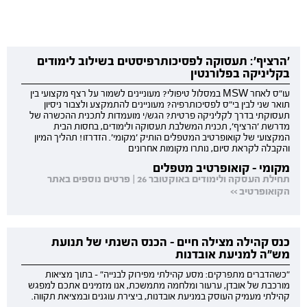
'הרציף': תעסוקה לפסיכותרפיסטים בשילוב לימודים
בקליניקה בפלורנטין
עו"ס לאחר MSW במסלול טיפולי? מעוניינים לשמור על רצף מקצועי בין
תואר שני לבין בי"ס לפסיכותרפיה? מעוניינים להתמקצע ולצבור ניסיון
תעסוקתי בדרך לקליניקה פרטית? הגש/י מועמדות לתכנית ההכשרה של
מדרשת 'הרציף', תכנית המשלבת תעסוקה ולימודים, בחסות הבית
המקצועי של קואופרטיב המטפלים הותיק 'מקומי'. הזדרזו! תהליך המיון
והקבלה לקראת סיום, נותרו מקומות אחרונים
מקומי - קואופרטיב מטפלים
תחילת העסקה ולימודים באוקטובר 26 | פרטים נוספים באתר
הקואופרטיב >>
כנס קהילה מצילה חיים - הכנס השנתי של תנועת
מש"ה למניעת אובדנות
"כשהדברים מתפרקים: מסע קהילתי מפירוק לבנייה" - בתוך מציאות
מורכבת של אובדן, ערעור ומלחמה מתמשכת, אנו מזמינים אתכם למפגש
קהילתי מעמיק העוסק במניעת אובדנות, ביצירת עוגנים ובמציאת תקווה.