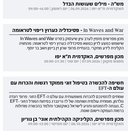
מש"ה - מילים שעושות הבדל
האקדמית ת"א-יפו | 06.09.2026 | יום ראשון | 09:00-16:00
In Waves and War - פסיכדליה כערוץ ריפוי לטראומה
מכון מפרשים מזמין לערב עיון שיעסוק בסרט In Waves and War
שישמש כמצע לדיון בנושא פסיכדליה כערוץ ריפוי לטראומה: מהחוויה
הקלינית לידע מחקרי. בהנחיית פרופ' שרון זין ביימן ויואב בר יוסף.
מכון מפרשים, האקדמית ת"א יפו
מפגש מקוון | 07.09.2026 | יום שני | 20:00-21:30
חשיפה להכשרה בטיפול זוגי ממוקד רגשות והכרות עם
עולם ה-EFT
שמחים להזמינכם להכרות משמעותית עם עולם ה-EFT הזוגי. פרופ' רונדה
גולדמן, מומחית עולמית ושותפה של לז גרינברג בפיתוח המודל הזוגי EFT-
C, נענתה להזמנתנו ותגיע לישראל באוקטובר ותלמד בהכשרה מודולות
ברמות העמקה ויישום שונות.
מכון מפרשים, הקליניקה הקהילתית אוני' בן גוריון
האקדמית ת"א יפו | 08.10.2026 | יום חמישי | 09:00-13:00