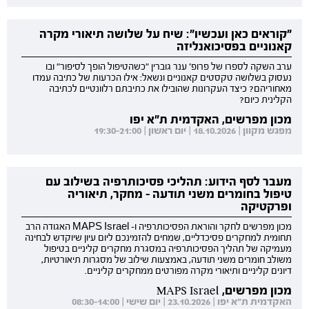
"קוראים כאן ועכשיו": שיח על שלושה תיאורי מקרה
קאנוניים בפסיכואנליזה
ערב השקה לספרו של פרופ' ענר גוברין "כשהטיפול הופך לסיפור" ובו
נעסוק בשלושה טקסטים קאנוניים ונשאל: אילו הכרעות של כתיבה עמדו
מאחוריהם? כיצד העקרונות שהובילו את כתיבתם רלוונטיים לכתיבה
הקלינית כיום?
מכון מפרשים, האקדמית ת"א יפו
מפגש מקוון | 18.10.2026 | יום ראשון | 19:30-21:00
מעבר לסף הידוע: תהליכי פסיכותרפיה בשילוב עם
טיפול בחומרים משני תודעה - מחקר, תיאוריה
ופרקטיקה
מכון מפרשים לחקר והוראת הפסיכותרפיה ו- MAPS Israel האגודה הרב
תחומית למחקרים פסיכדליים, שמחים להזמינכם ליום עיון שיוקדש לבחינה
מעמיקה של תהליך הפסיכותרפיה במסגרת מחקרים קליניים בטיפול
משולב חומרים משני תודעה, באמצעות שילוב של מסגרות תיאורטיות,
דיונים קליניים ותיאורי מקרה מפורטים ממחקרים קליניים.
מכון מפרשים, MAPS Israel
האקדמית ת"א יפו | 23.10.2026 | יום שישי | 08:30-14:00