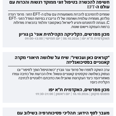
חשיפה להכשרה בטיפול זוגי ממוקד רגשות והכרות עם
עולם ה-EFT
שמחים להזמינכם להכרות משמעותית עם עולם ה-EFT הזוגי. פרופ' רונדה
גולדמן, מומחית עולמית ושותפה של לז גרינברג בפיתוח המודל הזוגי EFT-
C, נענתה להזמנתנו ותגיע לישראל באוקטובר ותלמד בהכשרה מודולות
ברמות העמקה ויישום שונות.
מכון מפרשים, הקליניקה הקהילתית אוני' בן גוריון
האקדמית ת"א יפו | 08.10.2026 | יום חמישי | 09:00-13:00
"קוראים כאן ועכשיו": שיח על שלושה תיאורי מקרה
קאנוניים בפסיכואנליזה
ערב השקה לספרו של פרופ' ענר גוברין "כשהטיפול הופך לסיפור" ובו
נעסוק בשלושה טקסטים קאנוניים ונשאל: אילו הכרעות של כתיבה עמדו
מאחוריהם? כיצד העקרונות שהובילו את כתיבתם רלוונטיים לכתיבה
הקלינית כיום?
מכון מפרשים, האקדמית ת"א יפו
מפגש מקוון | 18.10.2026 | יום ראשון | 19:30-21:00
מעבר לסף הידוע: תהליכי פסיכותרפיה בשילוב עם