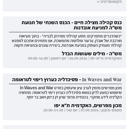
הקואופרטיב >>
כנס קהילה מצילה חיים - הכנס השנתי של תנועת
מש"ה למניעת אובדנות
"כשהדברים מתפרקים: מסע קהילתי מפירוק לבנייה" - בתוך מציאות
מורכבת של אובדן, ערעור ומלחמה מתמשכת, אנו מזמינים אתכם למפגש
קהילתי מעמיק העוסק במניעת אובדנות, ביצירת עוגנים ובמציאת תקווה.
מש"ה - מילים שעושות הבדל
האקדמית ת"א-יפו | 06.09.2026 | יום ראשון | 09:00-16:00
In Waves and War - פסיכדליה כערוץ ריפוי לטראומה
מכון מפרשים מזמין לערב עיון שיעסוק בסרט In Waves and War
שישמש כמצע לדיון בנושא פסיכדליה כערוץ ריפוי לטראומה: מהחוויה
הקלינית לידע מחקרי. בהנחיית פרופ' שרון זין ביימן ויואב בר יוסף.
מכון מפרשים, האקדמית ת"א יפו
מפגש מקוון | 07.09.2026 | יום שני | 20:00-21:30