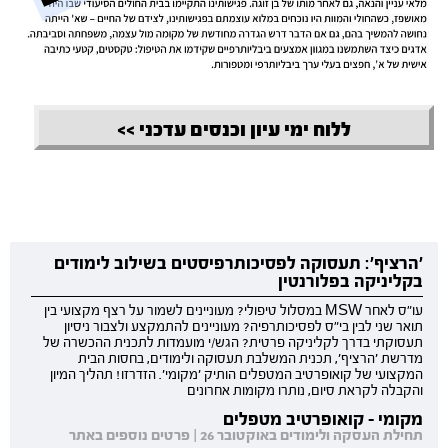
ללוח ימי עיון וכנסים עדכני >>
'הרציף': תעסוקה לפסיכותרפיסטים בשילוב לימודים
בקליניקה בפלורנטין
עו"ס לאחר MSW במסלול טיפולי? מעוניינים לשמור על רצף מקצועי בין
תואר שני לבין בי"ס לפסיכותרפיה? מעוניינים להתמקצע ולצבור ניסיון
תעסוקתי בדרך לקליניקה פרטית? הגש/י מועמדות לתכנית ההכשרה של
מדרשת 'הרציף', תכנית המשלבת תעסוקה ולימודים, בחסות הבית
המקצועי של קואופרטיב המטפלים הותיק 'מקומי'. הזדרזו! תהליך המיון
והקבלה לקראת סיום, נותרו מקומות אחרונים
מקומי - קואופרטיב מטפלים
תחילת העסקה ולימודים באוקטובר 26 | פרטים נוספים באתר