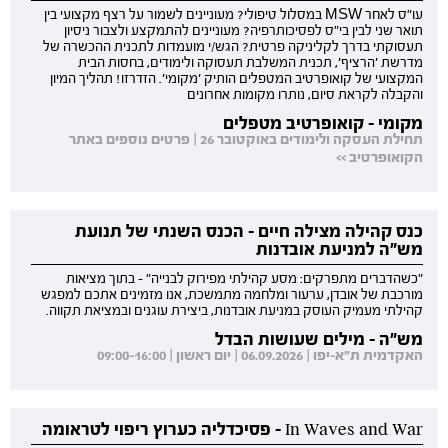
עו"ס לאחר MSW במסלול טיפולי? מעוניינים לשמור על רצף מקצועי בין
תואר שני לבין בי"ס לפסיכותרפיה? מעוניינים להתמקצע ולצבור ניסיון
תעסוקתי בדרך לקליניקה פרטית? הגש/י מועמדות לתכנית ההכשרה של
מדרשת 'הרציף', תכנית המשלבת תעסוקה ולימודים, בחסות הבית
המקצועי של קואופרטיב המטפלים הותיק 'מקומי'. הזדרזו! תהליך המיון
והקבלה לקראת סיום, נותרו מקומות אחרונים
מקומי - קואופרטיב מטפלים
תחילת העסקה ולימודים באוקטובר 26 | פרטים נוספים באתר
הקואופרטיב >>
כנס קהילה מצילה חיים - הכנס השנתי של תנועת
מש"ה למניעת אובדנות
"כשהדברים מתפרקים: מסע קהילתי מפירוק לבנייה" - בתוך מציאות
מורכבת של אובדן, ערעור ומלחמה מתמשכת, אנו מזמינים אתכם למפגש
קהילתי מעמיק העוסק במניעת אובדנות, ביצירת עוגנים ובמציאת תקווה.
מש"ה - מילים שעושות הבדל
האקדמית ת"א-יפו | 06.09.2026 | יום ראשון | 09:00-16:00
In Waves and War - פסיכדליה כערוץ ריפוי לטראומה