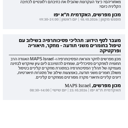
מאחוריהם? כיצד העקרונות שהובילו את כתיבתם רלוונטיים לכתיבה
הקלינית כיום?
מכון מפרשים, האקדמית ת"א יפו
מפגש מקוון | 18.10.2026 | יום ראשון | 19:30-21:00
מעבר לסף הידוע: תהליכי פסיכותרפיה בשילוב עם
טיפול בחומרים משני תודעה - מחקר, תיאוריה
ופרקטיקה
מכון מפרשים לחקר והוראת הפסיכותרפיה ו- MAPS Israel האגודה הרב
תחומית למחקרים פסיכדליים, שמחים להזמינכם ליום עיון שיוקדש לבחינה
מעמיקה של תהליך הפסיכותרפיה במסגרת מחקרים קליניים בטיפול
משולב חומרים משני תודעה, באמצעות שילוב של מסגרות תיאורטיות,
דיונים קליניים ותיאורי מקרה מפורטים ממחקרים קליניים.
מכון מפרשים, MAPS Israel
האקדמית ת"א יפו | 23.10.2026 | יום שישי | 08:30-14:00