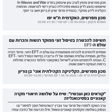
מכון מפרשים מזמין לערב עיון שיעסוק בסרט In Waves and War
שישמש כמצע לדיון בנושא פסיכדליה כערוץ ריפוי לטראומה: מהחוויה
הקלינית לידע מחקרי. בהנחיית פרופ' שרון זין ביימן ויואב בר יוסף.
מכון מפרשים, האקדמית ת"א יפו
מפגש מקוון | 07.09.2026 | יום שני | 20:00-21:30
חשיפה להכשרה בטיפול זוגי ממוקד רגשות והכרות עם
עולם ה-EFT
שמחים להזמינכם להכרות משמעותית עם עולם ה-EFT הזוגי. פרופ' רונדה
גולדמן, מומחית עולמית ושותפה של לז גרינברג בפיתוח המודל הזוגי EFT-
C, נענתה להזמנתנו ותגיע לישראל באוקטובר ותלמד בהכשרה מודולות
ברמות העמקה ויישום שונות.
מכון מפרשים, הקליניקה הקהילתית אוני' בן גוריון
האקדמית ת"א יפו | 08.10.2026 | יום חמישי | 09:00-13:00
"קוראים כאן ועכשיו": שיח על שלושה תיאורי מקרה
קאנוניים בפסיכואנליזה
ערב השקה לספרו של פרופ' ענר גוברין "כשהטיפול הופך לסיפור" ובו
נעסוק בשלושה טקסטים קאנוניים ונשאל: אילו הכרעות של כתיבה עמדו