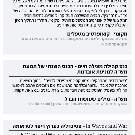
עו"ס לאחר MSW במסלול טיפולי? מעוניינים לשמור על רצף מקצועי בין
תואר שני לבין בי"ס לפסיכותרפיה? מעוניינים להתמקצע ולצבור ניסיון
תעסוקתי בדרך לקליניקה פרטית? הגש/י מועמדות לתכנית ההכשרה של
מדרשת 'הרציף', תכנית המשלבת תעסוקה ולימודים, בחסות הבית
המקצועי של קואופרטיב המטפלים הותיק 'מקומי'. הזדרזו! תהליך המיון
והקבלה לקראת סיום, נותרו מקומות אחרונים
מקומי - קואופרטיב מטפלים
תחילת העסקה ולימודים באוקטובר 26 | פרטים נוספים באתר
הקואופרטיב >>
כנס קהילה מצילה חיים - הכנס השנתי של תנועת
מש"ה למניעת אובדנות
"כשהדברים מתפרקים: מסע קהילתי מפירוק לבנייה" - בתוך מציאות
מורכבת של אובדן, ערעור ומלחמה מתמשכת, אנו מזמינים אתכם למפגש
קהילתי מעמיק העוסק במניעת אובדנות, ביצירת עוגנים ובמציאת תקווה.
מש"ה - מילים שעושות הבדל
האקדמית ת"א-יפו | 06.09.2026 | יום ראשון | 09:00-16:00
In Waves and War - פסיכדליה כערוץ ריפוי לטראומה