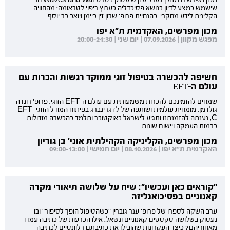
מכון מפרשים מזמין לערב עיון שיעסוק בסרט In Waves and War
שישמש כמצע לדיון בנושא פסיכדליה כערוץ ריפוי לטראומה: מהחוויה
הקלינית לידע מחקרי. בהנחיית פרופ' שרון זין ביימן ויואב בר יוסף.
מכון מפרשים, האקדמית ת"א יפו
מפגש מקוון | 07.09.2026 | יום שני | 20:00-21:30
חשיפה להכשרה בטיפול זוגי ממוקד רגשות והכרות עם
עולם ה-EFT
שמחים להזמינכם להכרות משמעותית עם עולם ה-EFT הזוגי. פרופ' רונדה
גולדמן, מומחית עולמית ושותפה של לז גרינברג בפיתוח המודל הזוגי EFT-
C, נענתה להזמנתנו ותגיע לישראל באוקטובר ותלמד בהכשרה מודולות
ברמות העמקה ויישום שונות.
מכון מפרשים, הקליניקה הקהילתית אוני' בן גוריון
האקדמית ת"א יפו | 08.10.2026 | יום חמישי | 09:00-13:00
"קוראים כאן ועכשיו": שיח על שלושה תיאורי מקרה
קאנוניים בפסיכואנליזה
ערב השקה לספרו של פרופ' ענר גוברין "כשהטיפול הופך לסיפור" ובו
נעסוק בשלושה טקסטים קאנוניים ונשאל: אילו הכרעות של כתיבה עמדו
מאחוריהם? כיצד העקרונות שהובילו את כתיבתם רלוונטיים לכתיבה