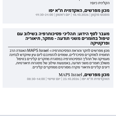
הקלינית כיום?
מכון מפרשים, האקדמית ת"א יפו
מפגש מקוון | 18.10.2026 | יום ראשון | 19:30-21:00
מעבר לסף הידוע: תהליכי פסיכותרפיה בשילוב עם
טיפול בחומרים משני תודעה - מחקר, תיאוריה
ופרקטיקה
מכון מפרשים לחקר והוראת הפסיכותרפיה ו- MAPS Israel האגודה הרב
תחומית למחקרים פסיכדליים, שמחים להזמינכם ליום עיון שיוקדש לבחינה
מעמיקה של תהליך הפסיכותרפיה במסגרת מחקרים קליניים בטיפול
משולב חומרים משני תודעה, באמצעות שילוב של מסגרות תיאורטיות,
דיונים קליניים ותיאורי מקרה מפורטים ממחקרים קליניים.
מכון מפרשים, MAPS Israel
האקדמית ת"א יפו | 23.10.2026 | יום שישי | 08:30-14:00