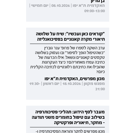
בן גוריון
האקדמית ת"א יפו | 08.10.2026 | יום חמישי |
09:00-13:00
"קוראים כאן ועכשיו": שיח על שלושה
תיאורי מקרה קאנוניים בפסיכואנליזה
ערב השקה לספרו של פרופ' ענר גוברין
"כשהטיפול הופך לסיפור" ובו נעסוק בשלושה
טקסטים קאנוניים ונשאל: אילו הכרעות של
כתיבה עמדו מאחוריהם? כיצד העקרונות
שהובילו את כתיבתם רלוונטיים לכתיבה הקלינית
כיום?
מכון מפרשים, האקדמית ת"א יפו
מפגש מקוון | 18.10.2026 | יום ראשון | 19:30-
21:00
מעבר לסף הידוע: תהליכי פסיכותרפיה
בשילוב עם טיפול בחומרים משני תודעה
- מחקר, תיאוריה ופרקטיקה
מכון מפרשים לחקר והוראת הפסיכותרפיה ו-