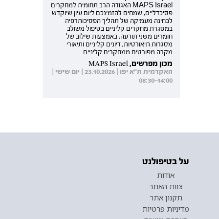
MAPS Israel האגודה הרב תחומית למחקרים
פסיכדליים, שמחים להזמינכם ליום עיון שיוקדש
לבחינה מעמיקה של תהליך הפסיכותרפיה
במסגרת מחקרים קליניים בטיפול משולב
חומרים משני תודעה, באמצעות שילוב של
מסגרות תיאורטיות, דיונים קליניים ותיאורי
מקרה מפורטים ממחקרים קליניים.
מכון מפרשים, MAPS Israel
האקדמית ת"א יפו | 23.10.2026 | יום שישי |
08:30-14:00
על בטיפולנט
אודות
צוות האתר
תקנון אתר
מדיניות פרטיות