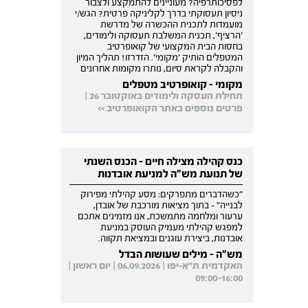
לפסיכותרפיה? מעוניינים להתמקצע ולצבור
ניסיון תעסוקתי בדרך לקליניקה פרטית? הגש/י
מועמדות לתכנית ההכשרה של מדרשת
'הרציף', תכנית המשלבת תעסוקה ולימודים,
בחסות הבית המקצועי של קואופרטיב
המטפלים הותיק 'מקומי'. הזדרזו! תהליך המיון
והקבלה לקראת סיום, נותרו מקומות אחרונים
מקומי - קואופרטיב מטפלים
תחילת העסקה ולימודים באוקטובר 26 |
פרטים נוספים באתר הקואופרטיב >>
כנס קהילה מצילה חיים - הכנס השנתי
של תנועת מש"ה למניעת אובדנות
"כשהדברים מתפרקים: מסע קהילתי מפירוק
לבנייה" - בתוך מציאות מורכבת של אובדן,
ערעור ומלחמה מתמשכת, אנו מזמינים אתכם
למפגש קהילתי מעמיק העוסק במניעת
אובדנות, ביצירת עוגנים ובמציאת תקווה.
מש"ה - מילים שעושות הבדל
האקדמית ת"א-יפו | 06.09.2026 | יום ראשון |
09:00-16:00