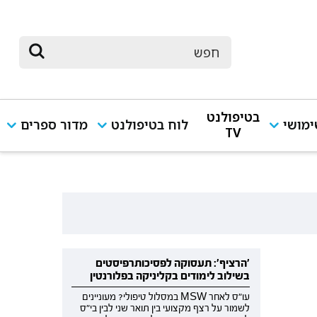
בטיפולנט
מושי
לוח בטיפולנט
מדור ספרים
TV
'הרציף': תעסוקה לפסיכותרפיסטים
בשילוב לימודים בקליניקה בפלורנטין
עו"ס לאחר MSW במסלול טיפולי? מעוניינים
לשמור על רצף מקצועי בין תואר שני לבין בי"ס