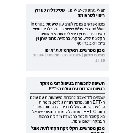
In Waves and War - פסיכדליה כערוץ
ריפוי לטראומה
מכון מפרשים מזמין לערב עיון שיעסוק בסרט In
Waves and War שישמש כמצע לדיון בנושא
פסיכדליה כערוץ ריפוי לטראומה: מהחוויה
הקלינית לידע מחקרי. בהנחיית פרופ' שרון זין
ביימן ויואב בר יוסף.
מכון מפרשים, האקדמית ת"א יפו
מפגש מקוון | 07.09.2026 | יום שני | 20:00-
21:30
חשיפה להכשרה בטיפול זוגי ממוקד
רגשות והכרות עם עולם ה-EFT
שמחים להזמינכם להכרות משמעותית עם עולם
ה-EFT הזוגי. פרופ' רונדה גולדמן, מומחית
עולמית ושותפה של לז גרינברג בפיתוח המודל
הזוגי EFT-C, נענתה להזמנתנו ותגיע לישראל
באוקטובר ותלמד בהכשרה מודולות ברמות
העמקה ויישום שונות.
מכון מפרשים, הקליניקה הקהילתית אוני'