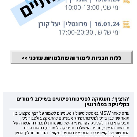
ללוח תכניות לימוד והשתלמויות עדכני >>
'הרציף': תעסוקה לפסיכותרפיסטים בשילוב לימודים
בקליניקה בפלורנטין
עו"ס לאחר MSW במסלול טיפולי? מעוניינים לשמור על רצף מקצועי בין
תואר שני לבין בי"ס לפסיכותרפיה? מעוניינים להתמקצע ולצבור ניסיון
תעסוקתי בדרך לקליניקה פרטית? הגש/י מועמדות לתכנית ההכשרה של
מדרשת 'הרציף', תכנית המשלבת תעסוקה ולימודים, בחסות הבית
המקצועי של קואופרטיב המטפלים הותיק 'מקומי'. הזדרזו! תהליך המיון