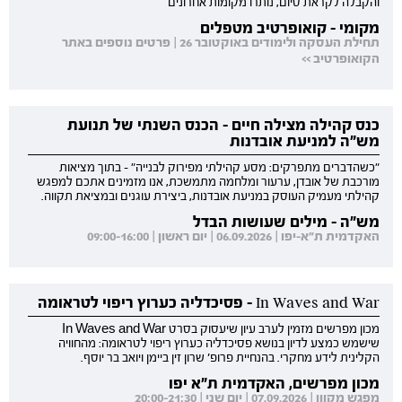
והקבלה לקראת סיום, נותרו מקומות אחרונים
מקומי - קואופרטיב מטפלים
תחילת העסקה ולימודים באוקטובר 26 | פרטים נוספים באתר
הקואופרטיב >>
כנס קהילה מצילה חיים - הכנס השנתי של תנועת
מש"ה למניעת אובדנות
"כשהדברים מתפרקים: מסע קהילתי מפירוק לבנייה" - בתוך מציאות
מורכבת של אובדן, ערעור ומלחמה מתמשכת, אנו מזמינים אתכם למפגש
קהילתי מעמיק העוסק במניעת אובדנות, ביצירת עוגנים ובמציאת תקווה.
מש"ה - מילים שעושות הבדל
האקדמית ת"א-יפו | 06.09.2026 | יום ראשון | 09:00-16:00
In Waves and War - פסיכדליה כערוץ ריפוי לטראומה
מכון מפרשים מזמין לערב עיון שיעסוק בסרט In Waves and War
שישמש כמצע לדיון בנושא פסיכדליה כערוץ ריפוי לטראומה: מהחוויה
הקלינית לידע מחקרי. בהנחיית פרופ' שרון זין ביימן ויואב בר יוסף.
מכון מפרשים, האקדמית ת"א יפו
מפגש מקוון | 07.09.2026 | יום שני | 20:00-21:30