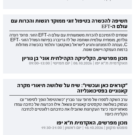
חשיפה להכשרה בטיפול זוגי ממוקד רגשות והכרות עם
עולם ה-EFT
שמחים להזמינכם להכרות משמעותית עם עולם ה-EFT הזוגי. פרופ' רונדה
גולדמן, מומחית עולמית ושותפה של לז גרינברג בפיתוח המודל הזוגי EFT-
C, נענתה להזמנתנו ותגיע לישראל באוקטובר ותלמד בהכשרה מודולות
ברמות העמקה ויישום שונות.
מכון מפרשים, הקליניקה הקהילתית אוני' בן גוריון
האקדמית ת"א יפו | 08.10.2026 | יום חמישי | 09:00-13:00
"קוראים כאן ועכשיו": שיח על שלושה תיאורי מקרה
קאנוניים בפסיכואנליזה
ערב השקה לספרו של פרופ' ענר גוברין "כשהטיפול הופך לסיפור" ובו
נעסוק בשלושה טקסטים קאנוניים ונשאל: אילו הכרעות של כתיבה עמדו
מאחוריהם? כיצד העקרונות שהובילו את כתיבתם רלוונטיים לכתיבה
הקלינית כיום?
מכון מפרשים, האקדמית ת"א יפו
מפגש מקוון | 18.10.2026 | יום ראשון | 19:30-21:00