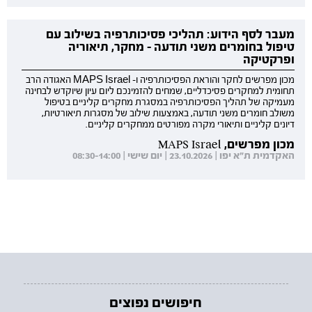
מעבר לסף הידוע: תהליכי פסיכותרפיה בשילוב עם
טיפול בחומרים משני תודעה - מחקר, תיאוריה
ופרקטיקה
מכון מפרשים לחקר והוראת הפסיכותרפיה ו- MAPS Israel האגודה הרב
תחומית למחקרים פסיכדליים, שמחים להזמינכם ליום עיון שיוקדש לבחינה
מעמיקה של תהליך הפסיכותרפיה במסגרת מחקרים קליניים בטיפול
משולב חומרים משני תודעה, באמצעות שילוב של מסגרות תיאורטיות,
דיונים קליניים ותיאורי מקרה מפורטים ממחקרים קליניים.
מכון מפרשים, MAPS Israel
האקדמית ת"א יפו | 23.10.2026 | יום שישי | 08:30-14:00
חיפושים נפוצים