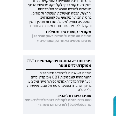
לפסיכותרפיה? מעוניינים להתמקצע ולצבור
ניסיון תעסוקתי בדרך לקליניקה פרטית? הגש/י
מועמדות לתכנית ההכשרה של מדרשת
'הרציף', תכנית המשלבת תעסוקה ולימודים,
בחסות הבית המקצועי של קואופרטיב
המטפלים הותיק 'מקומי'. הזדרזו! תהליך המיון
והקבלה לקראת סיום, נותרו מקומות אחרונים
מקומי - קואופרטיב מטפלים
תחילת העסקה ולימודים באוקטובר 26 |
פרטים נוספים באתר הקואופרטיב >>
פסיכותרפיה התנהגותית קוגניטיבית CBT
ממוקדת ילדים ונוער
תוכנית דו-שנתית ללימודי פסיכותרפיה
התנהגותית קוגניטיבית CBT ממוקדת ילדים
ונוער של המרכז האקדמי לפיתוח אישי ומקצועי
בחינוך ובחברה באוניברסיטת תל אביב, מאושרת
ע"י איט"ה.
אוניברסיטת תל אביב
1000ש"ח הנחה לקהילת בטיפולנט לנרשמים
עד 09/09/2026 | לפרטים והרשמה >>