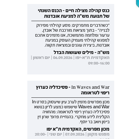
כנס קהילה מצילה חיים - הכנס השנתי
של תנועת מש"ה למניעת אובדנות
"כשהדברים מתפרקים: מסע קהילתי מפירוק
לבנייה" - בתוך מציאות מורכבת של אובדן,
ערעור ומלחמה מתמשכת, אנו מזמינים אתכם
למפגש קהילתי מעמיק העוסק במניעת
אובדנות, ביצירת עוגנים ובמציאת תקווה.
מש"ה - מילים שעושות הבדל
האקדמית ת"א-יפו | 06.09.2026 | יום ראשון |
09:00-16:00
In Waves and War - פסיכדליה כערוץ
ריפוי לטראומה
מכון מפרשים מזמין לערב עיון שיעסוק בסרט In
Waves and War שישמש כמצע לדיון בנושא
פסיכדליה כערוץ ריפוי לטראומה: מהחוויה
הקלינית לידע מחקרי. בהנחיית פרופ' שרון זין
ביימן ויואב בר יוסף.
מכון מפרשים, האקדמית ת"א יפו
מפגש מקוון | 07.09.2026 | יום שני | 20:00-