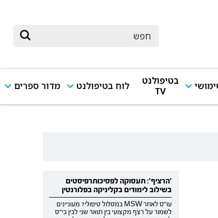
בטיפולנט
מושי
לוח בטיפולנט
מדור ספרים
TV
'הרציף': תעסוקה לפסיכותרפיסטים
בשילוב לימודים בקליניקה בפלורנטין
עו"ס לאחר MSW במסלול טיפולי? מעוניינים
לשמור על רצף מקצועי בין תואר שני לבין בי"ס