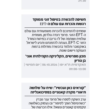
21:30
חשיפה להכשרה בטיפול זוגי ממוקד
רגשות והכרות עם עולם ה-EFT
שמחים להזמינכם להכרות משמעותית עם עולם
ה-EFT הזוגי. פרופ' רונדה גולדמן, מומחית
עולמית ושותפה של לז גרינברג בפיתוח המודל
הזוגי EFT-C, נענתה להזמנתנו ותגיע לישראל
באוקטובר ותלמד בהכשרה מודולות ברמות
העמקה ויישום שונות.
מכון מפרשים, הקליניקה הקהילתית אוני'
בן גוריון
האקדמית ת"א יפו | 08.10.2026 | יום חמישי |
09:00-13:00
"קוראים כאן ועכשיו": שיח על שלושה
תיאורי מקרה קאנוניים בפסיכואנליזה
ערב השקה לספרו של פרופ' ענר גוברין
"כשהטיפול הופך לסיפור" ובו נעסוק בשלושה
טקסטים קאנוניים ונשאל: אילו הכרעות של