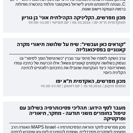
C, נענתה להזמנתנו ותגיע לישראל באוקטובר ותלמד בהכשרה מודולות
ברמות העמקה ויישום שונות.
מכון מפרשים, הקליניקה הקהילתית אוני' בן גוריון
האקדמית ת"א יפו | 08.10.2026 | יום חמישי | 09:00-13:00
"קוראים כאן ועכשיו": שיח על שלושה תיאורי מקרה
קאנוניים בפסיכואנליזה
ערב השקה לספרו של פרופ' ענר גוברין "כשהטיפול הופך לסיפור" ובו
נעסוק בשלושה טקסטים קאנוניים ונשאל: אילו הכרעות של כתיבה עמדו
מאחוריהם? כיצד העקרונות שהובילו את כתיבתם רלוונטיים לכתיבה
הקלינית כיום?
מכון מפרשים, האקדמית ת"א יפו
מפגש מקוון | 18.10.2026 | יום ראשון | 19:30-21:00
מעבר לסף הידוע: תהליכי פסיכותרפיה בשילוב עם
טיפול בחומרים משני תודעה - מחקר, תיאוריה
ופרקטיקה
מכון מפרשים לחקר והוראת הפסיכותרפיה ו- MAPS Israel האגודה הרב
תחומית למחקרים פסיכדליים, שמחים להזמינכם ליום עיון שיוקדש לבחינה