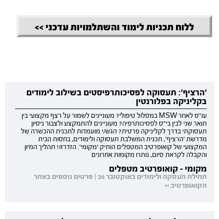
ללוח תכניות לימוד והשתלמויות עדכני >>
'הרציף': תעסוקה לפסיכותרפיסטים בשילוב לימודים
בקליניקה בפלורנטין
עו"ס לאחר MSW במסלול טיפולי? מעוניינים לשמור על רצף מקצועי בין
תואר שני לבין בי"ס לפסיכותרפיה? מעוניינים להתמקצע ולצבור ניסיון
תעסוקתי בדרך לקליניקה פרטית? הגש/י מועמדות לתכנית ההכשרה של
מדרשת 'הרציף', תכנית המשלבת תעסוקה ולימודים, בחסות הבית
המקצועי של קואופרטיב המטפלים הותיק 'מקומי'. הזדרזו! תהליך המיון
והקבלה לקראת סיום, נותרו מקומות אחרונים
מקומי - קואופרטיב מטפלים
תחילת העסקה ולימודים באוקטובר 26 | פרטים נוספים באתר
הקואופרטיב >>