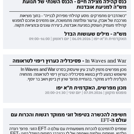
כנס קהילה מצילה חיים - הכנס השנתי של תנועת
מש"ה למניעת אובדנות
"כשהדברים מתפרקים: מסע קהילתי מפירוק לבנייה" - בתוך מציאות
מורכבת של אובדן, ערעור ומלחמה מתמשכת, אנו מזמינים אתכם למפגש
קהילתי מעמיק העוסק במניעת אובדנות, ביצירת עוגנים ובמציאת תקווה.
מש"ה - מילים שעושות הבדל
האקדמית ת"א-יפו | 06.09.2026 | יום ראשון | 09:00-16:00
In Waves and War - פסיכדליה כערוץ ריפוי לטראומה
מכון מפרשים מזמין לערב עיון שיעסוק בסרט In Waves and War
שישמש כמצע לדיון בנושא פסיכדליה כערוץ ריפוי לטראומה: מהחוויה
הקלינית לידע מחקרי. בהנחיית פרופ' שרון זין ביימן ויואב בר יוסף.
מכון מפרשים, האקדמית ת"א יפו
מפגש מקוון | 07.09.2026 | יום שני | 20:00-21:30
חשיפה להכשרה בטיפול זוגי ממוקד רגשות והכרות עם
עולם ה-EFT
שמחים להזמינכם להכרות משמעותית עם עולם ה-EFT הזוגי. פרופ' רונדה
גולדמן, מומחית עולמית ושותפה של לז גרינברג בפיתוח המודל הזוגי EFT-