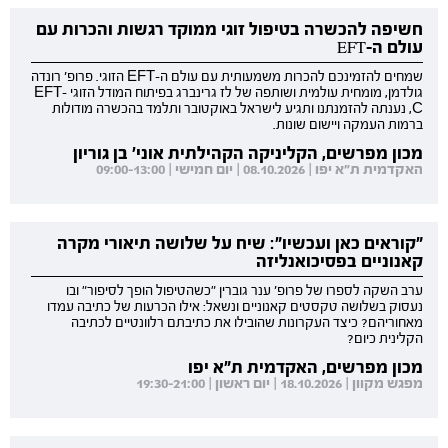
חשיפה להכשרה בטיפול זוגי ממוקד רגשות והכרות עם
עולם ה-EFT
שמחים להזמינכם להכרות משמעותית עם עולם ה-EFT הזוגי. פרופ' רונדה
גולדמן, מומחית עולמית ושותפה של לז גרינברג בפיתוח המודל הזוגי EFT-
C, נענתה להזמנתנו ותגיע לישראל באוקטובר ותלמד בהכשרה מודולות
ברמות העמקה ויישום שונות.
מכון מפרשים, הקליניקה הקהילתית אוני' בן גוריון
האקדמית ת"א יפו | 08.10.2026 | יום חמישי | 09:00-13:00
"קוראים כאן ועכשיו": שיח על שלושה תיאורי מקרה
קאנוניים בפסיכואנליזה
ערב השקה לספרו של פרופ' ענר גוברין "כשהטיפול הופך לסיפור" ובו
נעסוק בשלושה טקסטים קאנוניים ונשאל: אילו הכרעות של כתיבה עמדו
מאחוריהם? כיצד העקרונות שהובילו את כתיבתם רלוונטיים לכתיבה
הקלינית כיום?
מכון מפרשים, האקדמית ת"א יפו
מפגש מקוון | 18.10.2026 | יום ראשון | 19:30-21:00