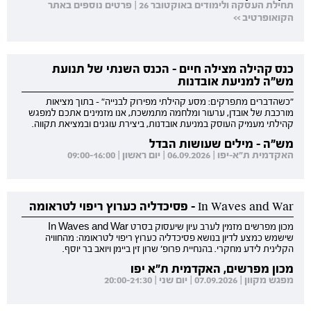
תחילת העסקה ולימודים באוקטובר 26 | פרטים נוספים באתר
הקואופרטיב >>
כנס קהילה מצילה חיים - הכנס השנתי של תנועת
מש"ה למניעת אובדנות
"כשהדברים מתפרקים: מסע קהילתי מפירוק לבנייה" - בתוך מציאות
מורכבת של אובדן, ערעור ומלחמה מתמשכת, אנו מזמינים אתכם למפגש
קהילתי מעמיק העוסק במניעת אובדנות, ביצירת עוגנים ובמציאת תקווה.
מש"ה - מילים שעושות הבדל
האקדמית ת"א-יפו | 06.09.2026 | יום ראשון | 09:00-16:00
In Waves and War - פסיכדליה כערוץ ריפוי לטראומה
מכון מפרשים מזמין לערב עיון שיעסוק בסרט In Waves and War
שישמש כמצע לדיון בנושא פסיכדליה כערוץ ריפוי לטראומה: מהחוויה
הקלינית לידע מחקרי. בהנחיית פרופ' שרון זין ביימן ויואב בר יוסף.
מכון מפרשים, האקדמית ת"א יפו
מפגש מקוון | 07.09.2026 | יום שני | 20:00-21:30