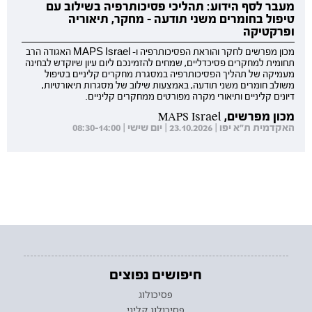
מעבר לסף הידוע: תהליכי פסיכותרפיה בשילוב עם
טיפול בחומרים משני תודעה - מחקר, תיאוריה
ופרקטיקה
מכון מפרשים לחקר והוראת הפסיכותרפיה ו- MAPS Israel האגודה הרב
תחומית למחקרים פסיכדליים, שמחים להזמינכם ליום עיון שיוקדש לבחינה
מעמיקה של תהליך הפסיכותרפיה במסגרת מחקרים קליניים בטיפול
משולב חומרים משני תודעה, באמצעות שילוב של מסגרות תיאורטיות,
דיונים קליניים ותיאורי מקרה מפורטים ממחקרים קליניים.
מכון מפרשים, MAPS Israel
האקדמית ת"א יפו | 23.10.2026 | יום שישי | 08:30-14:00
חיפושים נפוצים
פסיכולוג
פסיכולוג קליני