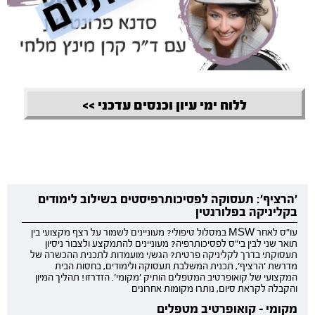
ללוח ימי עיון וכנסים עדכני >>
'הרציף': תעסוקה לפסיכותרפיסטים בשילוב לימודים
בקליניקה בפלורנטין
עו"ס לאחר MSW במסלול טיפולי? מעוניינים לשמור על רצף מקצועי בין
תואר שני לבין בי"ס לפסיכותרפיה? מעוניינים להתמקצע ולצבור ניסיון
תעסוקתי בדרך לקליניקה פרטית? הגש/י מועמדות לתכנית ההכשרה של
מדרשת 'הרציף', תכנית המשלבת תעסוקה ולימודים, בחסות הבית
המקצועי של קואופרטיב המטפלים הותיק 'מקומי'. הזדרזו! תהליך המיון
והקבלה לקראת סיום, נותרו מקומות אחרונים
מקומי - קואופרטיב מטפלים