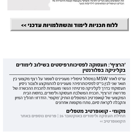
ללוח תכניות לימוד והשתלמויות עדכני >>
'הרציף': תעסוקה לפסיכותרפיסטים בשילוב לימודים
בקליניקה בפלורנטין
עו"ס לאחר MSW במסלול טיפולי? מעוניינים לשמור על רצף מקצועי בין
תואר שני לבין בי"ס לפסיכותרפיה? מעוניינים להתמקצע ולצבור ניסיון
תעסוקתי בדרך לקליניקה פרטית? הגש/י מועמדות לתכנית ההכשרה של
מדרשת 'הרציף', תכנית המשלבת תעסוקה ולימודים, בחסות הבית
המקצועי של קואופרטיב המטפלים הותיק 'מקומי'. הזדרזו! תהליך המיון
והקבלה לקראת סיום, נותרו מקומות אחרונים
מקומי - קואופרטיב מטפלים
תחילת העסקה ולימודים באוקטובר 26 | פרטים נוספים באתר
הקואופרטיב >>