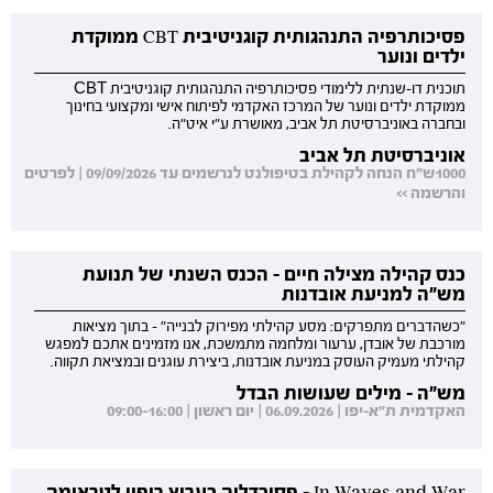
פסיכותרפיה התנהגותית קוגניטיבית CBT ממוקדת
ילדים ונוער
תוכנית דו-שנתית ללימודי פסיכותרפיה התנהגותית קוגניטיבית CBT
ממוקדת ילדים ונוער של המרכז האקדמי לפיתוח אישי ומקצועי בחינוך
ובחברה באוניברסיטת תל אביב, מאושרת ע"י איט"ה.
אוניברסיטת תל אביב
1000ש"ח הנחה לקהילת בטיפולנט לנרשמים עד 09/09/2026 | לפרטים
והרשמה >>
כנס קהילה מצילה חיים - הכנס השנתי של תנועת
מש"ה למניעת אובדנות
"כשהדברים מתפרקים: מסע קהילתי מפירוק לבנייה" - בתוך מציאות
מורכבת של אובדן, ערעור ומלחמה מתמשכת, אנו מזמינים אתכם למפגש
קהילתי מעמיק העוסק במניעת אובדנות, ביצירת עוגנים ובמציאת תקווה.
מש"ה - מילים שעושות הבדל
האקדמית ת"א-יפו | 06.09.2026 | יום ראשון | 09:00-16:00
In Waves and War - פסיכדליה כערוץ ריפוי לטראומה