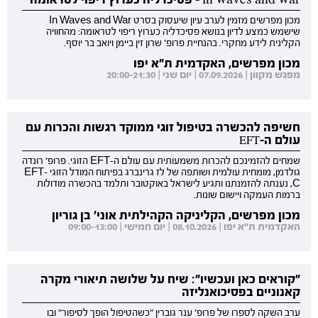
מכון מפרשים מזמין לערב עיון שיעסוק בסרט In Waves and War
שישמש כמצע לדיון בנושא פסיכדליה כערוץ ריפוי לטראומה: מהחוויה
הקלינית לידע מחקרי. בהנחיית פרופ' שרון זין ביימן ויואב בר יוסף.
מכון מפרשים, האקדמית ת"א יפו
מפגש מקוון | 07.09.2026 | יום שני | 20:00-21:30
חשיפה להכשרה בטיפול זוגי ממוקד רגשות והכרות עם
עולם ה-EFT
שמחים להזמינכם להכרות משמעותית עם עולם ה-EFT הזוגי. פרופ' רונדה
גולדמן, מומחית עולמית ושותפה של לז גרינברג בפיתוח המודל הזוגי EFT-
C, נענתה להזמנתנו ותגיע לישראל באוקטובר ותלמד בהכשרה מודולות
ברמות העמקה ויישום שונות.
מכון מפרשים, הקליניקה הקהילתית אוני' בן גוריון
האקדמית ת"א יפו | 08.10.2026 | יום חמישי | 09:00-13:00
"קוראים כאן ועכשיו": שיח על שלושה תיאורי מקרה
קאנוניים בפסיכואנליזה
ערב השקה לספרו של פרופ' ענר גוברין "כשהטיפול הופך לסיפור" ובו