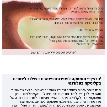
'הרציף': תעסוקה לפסיכותרפיסטים בשילוב לימודים
בקליניקה בפלורנטין
עו"ס לאחר MSW במסלול טיפולי? מעוניינים לשמור על רצף מקצועי בין
תואר שני לבין בי"ס לפסיכותרפיה? מעוניינים להתמקצע ולצבור ניסיון
תעסוקתי בדרך לקליניקה פרטית? הגש/י מועמדות לתכנית ההכשרה של
מדרשת 'הרציף', תכנית המשלבת תעסוקה ולימודים, בחסות הבית
המקצועי של קואופרטיב המטפלים הותיק 'מקומי'. הזדרזו! תהליך המיון