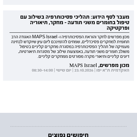
מעבר לסף הידוע: תהליכי פסיכותרפיה בשילוב עם
טיפול בחומרים משני תודעה - מחקר, תיאוריה
ופרקטיקה
מכון מפרשים לחקר והוראת הפסיכותרפיה ו- MAPS Israel האגודה הרב
תחומית למחקרים פסיכדליים, שמחים להזמינכם ליום עיון שיוקדש לבחינה
מעמיקה של תהליך הפסיכותרפיה במסגרת מחקרים קליניים בטיפול
משולב חומרים משני תודעה, באמצעות שילוב של מסגרות תיאורטיות,
דיונים קליניים ותיאורי מקרה מפורטים ממחקרים קליניים.
מכון מפרשים, MAPS Israel
האקדמית ת"א יפו | 23.10.2026 | יום שישי | 08:30-14:00
חיפושים נפוצים