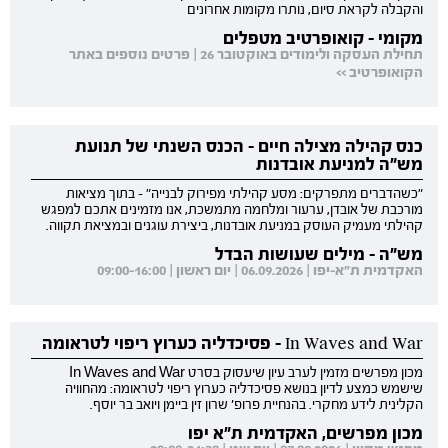
והקבלה לקראת סיום, נותרו מקומות אחרונים
מקומי - קואופרטיב מטפלים
תחילת העסקה ולימודים באוקטובר 26 | פרטים נוספים באתר
הקואופרטיב >>
כנס קהילה מצילה חיים - הכנס השנתי של תנועת
מש"ה למניעת אובדנות
"כשהדברים מתפרקים: מסע קהילתי מפירוק לבנייה" - בתוך מציאות
מורכבת של אובדן, ערעור ומלחמה מתמשכת, אנו מזמינים אתכם למפגש
קהילתי מעמיק העוסק במניעת אובדנות, ביצירת עוגנים ובמציאת תקווה.
מש"ה - מילים שעושות הבדל
האקדמית ת"א-יפו | 06.09.2026 | יום ראשון | 09:00-16:00
In Waves and War - פסיכדליה כערוץ ריפוי לטראומה
מכון מפרשים מזמין לערב עיון שיעסוק בסרט In Waves and War
שישמש כמצע לדיון בנושא פסיכדליה כערוץ ריפוי לטראומה: מהחוויה
הקלינית לידע מחקרי. בהנחיית פרופ' שרון זין ביימן ויואב בר יוסף.
מכון מפרשים, האקדמית ת"א יפו