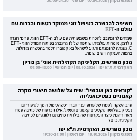
מפגש מקוון | 07.09.2026 | יום שני | 20:00-21:30
חשיפה להכשרה בטיפול זוגי ממוקד רגשות והכרות עם
עולם ה-EFT
שמחים להזמינכם להכרות משמעותית עם עולם ה-EFT הזוגי. פרופ' רונדה
גולדמן, מומחית עולמית ושותפה של לז גרינברג בפיתוח המודל הזוגי EFT-
C, נענתה להזמנתנו ותגיע לישראל באוקטובר ותלמד בהכשרה מודולות
ברמות העמקה ויישום שונות.
מכון מפרשים, הקליניקה הקהילתית אוני' בן גוריון
האקדמית ת"א יפו | 08.10.2026 | יום חמישי | 09:00-13:00
"קוראים כאן ועכשיו": שיח על שלושה תיאורי מקרה
קאנוניים בפסיכואנליזה
ערב השקה לספרו של פרופ' ענר גוברין "כשהטיפול הופך לסיפור" ובו
נעסוק בשלושה טקסטים קאנוניים ונשאל: אילו הכרעות של כתיבה עמדו
מאחוריהם? כיצד העקרונות שהובילו את כתיבתם רלוונטיים לכתיבה
הקלינית כיום?
מכון מפרשים, האקדמית ת"א יפו
מפגש מקוון | 18.10.2026 | יום ראשון | 19:30-21:00