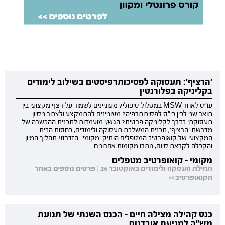
'הרציף': תעסוקה לפסיכותרפיסטים בשילוב לימודים
בקליניקה בפלורנטין
עו"ס לאחר MSW במסלול טיפולי? מעוניינים לשמור על רצף מקצועי בין
תואר שני לבין בי"ס לפסיכותרפיה? מעוניינים להתמקצע ולצבור ניסיון
תעסוקתי בדרך לקליניקה פרטית? הגש/י מועמדות לתכנית ההכשרה של
מדרשת 'הרציף', תכנית המשלבת תעסוקה ולימודים, בחסות הבית
המקצועי של קואופרטיב המטפלים הותיק 'מקומי'. הזדרזו! תהליך המיון
והקבלה לקראת סיום, נותרו מקומות אחרונים
מקומי - קואופרטיב מטפלים
תחילת העסקה ולימודים באוקטובר 26 | פרטים נוספים באתר
הקואופרטיב >>
כנס קהילה מצילה חיים - הכנס השנתי של תנועת
מש"ה למניעת אובדנות