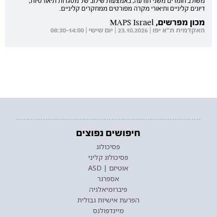
משולב חומרים משני תודעה, באמצעות שילוב של מסגרות תיאורטיות,
דיונים קליניים ותיאורי מקרה מפורטים ממחקרים קליניים.
מכון מפרשים, MAPS Israel
האקדמית ת"א יפו | 23.10.2026 | יום שישי | 08:30-14:00
חיפושים נפוצים
פסיכולוג
פסיכולוג קליני
אוטיזם | ASD
אספרגר
פיברומיאלגיה
הפרעת אישיות גבולית
מיינדפולנס