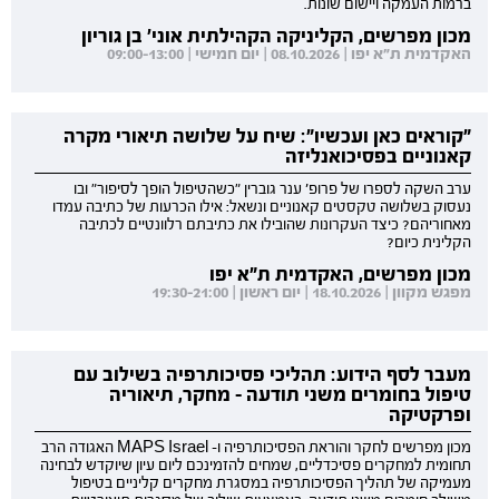
ברמות העמקה ויישום שונות.
מכון מפרשים, הקליניקה הקהילתית אוני' בן גוריון
האקדמית ת"א יפו | 08.10.2026 | יום חמישי | 09:00-13:00
"קוראים כאן ועכשיו": שיח על שלושה תיאורי מקרה
קאנוניים בפסיכואנליזה
ערב השקה לספרו של פרופ' ענר גוברין "כשהטיפול הופך לסיפור" ובו
נעסוק בשלושה טקסטים קאנוניים ונשאל: אילו הכרעות של כתיבה עמדו
מאחוריהם? כיצד העקרונות שהובילו את כתיבתם רלוונטיים לכתיבה
הקלינית כיום?
מכון מפרשים, האקדמית ת"א יפו
מפגש מקוון | 18.10.2026 | יום ראשון | 19:30-21:00
מעבר לסף הידוע: תהליכי פסיכותרפיה בשילוב עם
טיפול בחומרים משני תודעה - מחקר, תיאוריה
ופרקטיקה
מכון מפרשים לחקר והוראת הפסיכותרפיה ו- MAPS Israel האגודה הרב
תחומית למחקרים פסיכדליים, שמחים להזמינכם ליום עיון שיוקדש לבחינה
מעמיקה של תהליך הפסיכותרפיה במסגרת מחקרים קליניים בטיפול