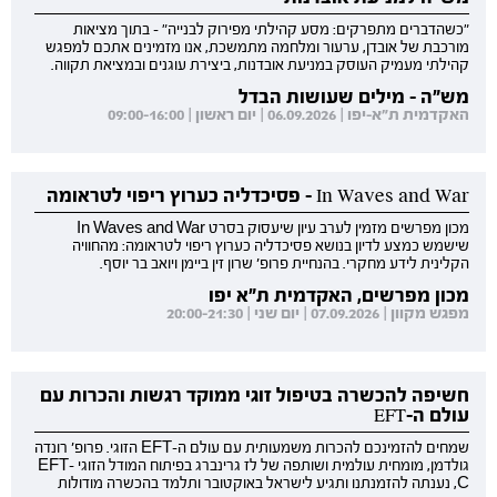
"כשהדברים מתפרקים: מסע קהילתי מפירוק לבנייה" - בתוך מציאות
מורכבת של אובדן, ערעור ומלחמה מתמשכת, אנו מזמינים אתכם למפגש
קהילתי מעמיק העוסק במניעת אובדנות, ביצירת עוגנים ובמציאת תקווה.
מש"ה - מילים שעושות הבדל
האקדמית ת"א-יפו | 06.09.2026 | יום ראשון | 09:00-16:00
In Waves and War - פסיכדליה כערוץ ריפוי לטראומה
מכון מפרשים מזמין לערב עיון שיעסוק בסרט In Waves and War
שישמש כמצע לדיון בנושא פסיכדליה כערוץ ריפוי לטראומה: מהחוויה
הקלינית לידע מחקרי. בהנחיית פרופ' שרון זין ביימן ויואב בר יוסף.
מכון מפרשים, האקדמית ת"א יפו
מפגש מקוון | 07.09.2026 | יום שני | 20:00-21:30
חשיפה להכשרה בטיפול זוגי ממוקד רגשות והכרות עם
עולם ה-EFT
שמחים להזמינכם להכרות משמעותית עם עולם ה-EFT הזוגי. פרופ' רונדה
גולדמן, מומחית עולמית ושותפה של לז גרינברג בפיתוח המודל הזוגי EFT-
C, נענתה להזמנתנו ותגיע לישראל באוקטובר ותלמד בהכשרה מודולות