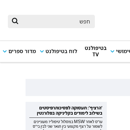
בטיפולנט
מושי
לוח בטיפולנט
מדור ספרים
TV
'הרציף': תעסוקה לפסיכותרפיסטים
בשילוב לימודים בקליניקה בפלורנטין
עו"ס לאחר MSW במסלול טיפולי? מעוניינים
לשמור על רצף מקצועי בין תואר שני לבין בי"ס