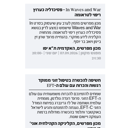
In Waves and War - פסיכדליה כערוץ
ריפוי לטראומה
מכון מפרשים מזמין לערב עיון שיעסוק בסרט In
Waves and War שישמש כמצע לדיון בנושא
פסיכדליה כערוץ ריפוי לטראומה: מהחוויה
הקלינית לידע מחקרי. בהנחיית פרופ' שרון זין
ביימן ויואב בר יוסף.
מכון מפרשים, האקדמית ת"א יפו
מפגש מקוון | 07.09.2026 | יום שני | 20:00-
21:30
חשיפה להכשרה בטיפול זוגי ממוקד
רגשות והכרות עם עולם ה-EFT
שמחים להזמינכם להכרות משמעותית עם עולם
ה-EFT הזוגי. פרופ' רונדה גולדמן, מומחית
עולמית ושותפה של לז גרינברג בפיתוח המודל
הזוגי EFT-C, נענתה להזמנתנו ותגיע לישראל
באוקטובר ותלמד בהכשרה מודולות ברמות
העמקה ויישום שונות.
מכון מפרשים, הקליניקה הקהילתית אוני'