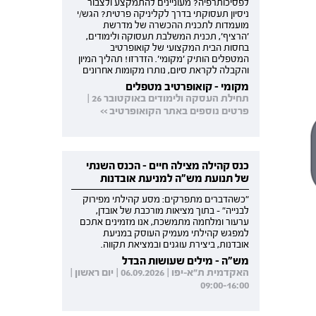
לפסיכותרפיה? מעוניינים להתמקצע ולצבור
ניסיון תעסוקתי בדרך לקליניקה פרטית? הגש/י
מועמדות לתכנית ההכשרה של מדרשת
'הרציף', תכנית המשלבת תעסוקה ולימודים,
בחסות הבית המקצועי של קואופרטיב
המטפלים הותיק 'מקומי'. הזדרזו! תהליך המיון
והקבלה לקראת סיום, נותרו מקומות אחרונים
מקומי - קואופרטיב מטפלים
תחילת העסקה ולימודים באוקטובר 26 |
פרטים נוספים באתר הקואופרטיב >>
כנס קהילה מצילה חיים - הכנס השנתי
של תנועת מש"ה למניעת אובדנות
"כשהדברים מתפרקים: מסע קהילתי מפירוק
לבנייה" - בתוך מציאות מורכבת של אובדן,
ערעור ומלחמה מתמשכת, אנו מזמינים אתכם
למפגש קהילתי מעמיק העוסק במניעת
אובדנות, ביצירת עוגנים ובמציאת תקווה.
מש"ה - מילים שעושות הבדל
האקדמית ת"א-יפו | 06.09.2026 | יום ראשון |
09:00-16:00