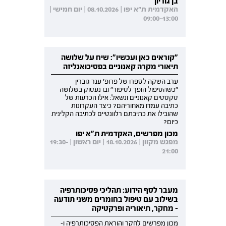
בן גוריון
האקדמית ת"א יפו | 08.10.2026 | יום חמישי |
09:00-13:00
"קוראים כאן ועכשיו": שיח על שלושה
תיאורי מקרה קאנוניים בפסיכואנליזה
ערב השקה לספרו של פרופ' ענר גוברין
"כשהטיפול הופך לסיפור" ובו נעסוק בשלושה
טקסטים קאנוניים ונשאל: אילו הכרעות של
כתיבה עמדו מאחוריהם? כיצד העקרונות
שהובילו את כתיבתם רלוונטיים לכתיבה הקלינית
כיום?
מכון מפרשים, האקדמית ת"א יפו
מפגש מקוון | 18.10.2026 | יום ראשון | 19:30-
21:00
מעבר לסף הידוע: תהליכי פסיכותרפיה
בשילוב עם טיפול בחומרים משני תודעה
- מחקר, תיאוריה ופרקטיקה
מכון מפרשים לחקר והוראת הפסיכותרפיה ו-