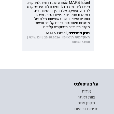
MAPS Israel האגודה הרב תחומית למחקרים
פסיכדליים, שמחים להזמינכם ליום עיון שיוקדש
לבחינה מעמיקה של תהליך הפסיכותרפיה
במסגרת מחקרים קליניים בטיפול משולב
חומרים משני תודעה, באמצעות שילוב של
מסגרות תיאורטיות, דיונים קליניים ותיאורי
מקרה מפורטים ממחקרים קליניים.
מכון מפרשים, MAPS Israel
האקדמית ת"א יפו | 23.10.2026 | יום שישי |
08:30-14:00
על בטיפולנט
אודות
צוות האתר
תקנון אתר
מדיניות פרטיות