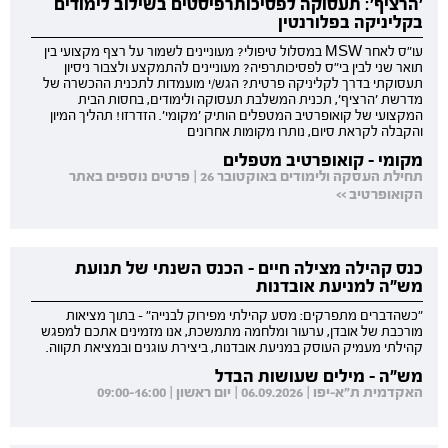
'הרציף': תעסוקה לפסיכותרפיסטים בשילוב לימודים
בקליניקה בפלורנטין
עו"ס לאחר MSW במסלול טיפולי? מעוניינים לשמור על רצף מקצועי בין
תואר שני לבין בי"ס לפסיכותרפיה? מעוניינים להתמקצע ולצבור ניסיון
תעסוקתי בדרך לקליניקה פרטית? הגש/י מועמדות לתכנית ההכשרה של
מדרשת 'הרציף', תכנית המשלבת תעסוקה ולימודים, בחסות הבית
המקצועי של קואופרטיב המטפלים הותיק 'מקומי'. הזדרזו! תהליך המיון
והקבלה לקראת סיום, נותרו מקומות אחרונים
מקומי - קואופרטיב מטפלים
תחילת העסקה ולימודים באוקטובר 26 | פרטים נוספים באתר
הקואופרטיב >>
כנס קהילה מצילה חיים - הכנס השנתי של תנועת
מש"ה למניעת אובדנות
"כשהדברים מתפרקים: מסע קהילתי מפירוק לבנייה" - בתוך מציאות
מורכבת של אובדן, ערעור ומלחמה מתמשכת, אנו מזמינים אתכם למפגש
קהילתי מעמיק העוסק במניעת אובדנות, ביצירת עוגנים ובמציאת תקווה.
מש"ה - מילים שעושות הבדל
האקדמית ת"א-יפו | 06.09.2026 | יום ראשון | 09:00-16:00