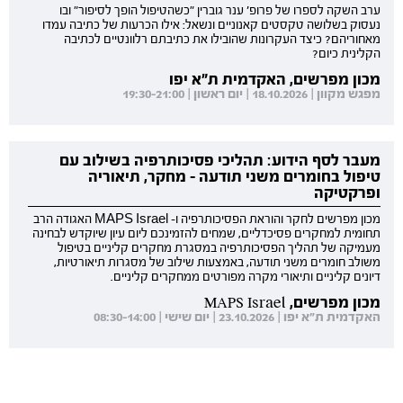
ערב השקה לספרו של פרופ' ענר גוברין "כשהטיפול הופך לסיפור" ובו
נעסוק בשלושה טקסטים קאנוניים ונשאל: אילו הכרעות של כתיבה עמדו
מאחוריהם? כיצד העקרונות שהובילו את כתיבתם רלוונטיים לכתיבה
הקלינית כיום?
מכון מפרשים, האקדמית ת"א יפו
מפגש מקוון | 18.10.2026 | יום ראשון | 19:30-21:00
מעבר לסף הידוע: תהליכי פסיכותרפיה בשילוב עם
טיפול בחומרים משני תודעה - מחקר, תיאוריה
ופרקטיקה
מכון מפרשים לחקר והוראת הפסיכותרפיה ו- MAPS Israel האגודה הרב
תחומית למחקרים פסיכדליים, שמחים להזמינכם ליום עיון שיוקדש לבחינה
מעמיקה של תהליך הפסיכותרפיה במסגרת מחקרים קליניים בטיפול
משולב חומרים משני תודעה, באמצעות שילוב של מסגרות תיאורטיות,
דיונים קליניים ותיאורי מקרה מפורטים ממחקרים קליניים.
מכון מפרשים, MAPS Israel
האקדמית ת"א יפו | 23.10.2026 | יום שישי | 08:30-14:00