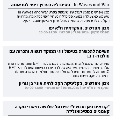
In Waves and War - פסיכדליה כערוץ ריפוי לטראומה
מכון מפרשים מזמין לערב עיון שיעסוק בסרט In Waves and War
שישמש כמצע לדיון בנושא פסיכדליה כערוץ ריפוי לטראומה: מהחוויה
הקלינית לידע מחקרי. בהנחיית פרופ' שרון זין ביימן ויואב בר יוסף.
מכון מפרשים, האקדמית ת"א יפו
מפגש מקוון | 07.09.2026 | יום שני | 20:00-21:30
חשיפה להכשרה בטיפול זוגי ממוקד רגשות והכרות עם
עולם ה-EFT
שמחים להזמינכם להכרות משמעותית עם עולם ה-EFT הזוגי. פרופ' רונדה
גולדמן, מומחית עולמית ושותפה של לז גרינברג בפיתוח המודל הזוגי EFT-
C, נענתה להזמנתנו ותגיע לישראל באוקטובר ותלמד בהכשרה מודולות
ברמות העמקה ויישום שונות.
מכון מפרשים, הקליניקה הקהילתית אוני' בן גוריון
האקדמית ת"א יפו | 08.10.2026 | יום חמישי | 09:00-13:00
"קוראים כאן ועכשיו": שיח על שלושה תיאורי מקרה
קאנוניים בפסיכואנליזה