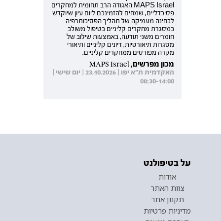
MAPS Israel האגודה הרב תחומית למחקרים
פסיכדליים, שמחים להזמינכם ליום עיון שיוקדש
לבחינה מעמיקה של תהליך הפסיכותרפיה
במסגרת מחקרים קליניים בטיפול משולב
חומרים משני תודעה, באמצעות שילוב של
מסגרות תיאורטיות, דיונים קליניים ותיאורי
מקרה מפורטים ממחקרים קליניים.
מכון מפרשים, MAPS Israel
האקדמית ת"א יפו | 23.10.2026 | יום שישי |
08:30-14:00
על בטיפולנט
אודות
צוות האתר
תקנון אתר
מדיניות פרטיות