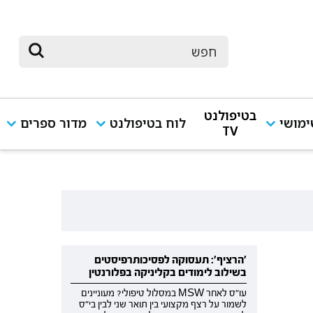
בטיפולנט
מושי
לוח בטיפולנט
מדור ספרים
TV
'הרציף': תעסוקה לפסיכותרפיסטים
בשילוב לימודים בקליניקה בפלורנטין
עו"ס לאחר MSW במסלול טיפולי? מעוניינים
לשמור על רצף מקצועי בין תואר שני לבין בי"ס