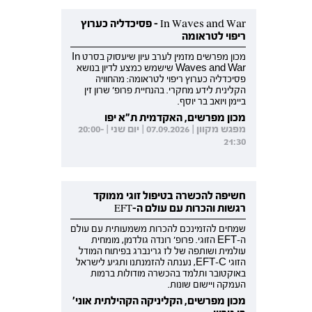
In Waves and War - פסיכדליה כערוץ
ריפוי לטראומה
מכון מפרשים מזמין לערב עיון שיעסוק בסרט In
Waves and War שישמש כמצע לדיון בנושא
פסיכדליה כערוץ ריפוי לטראומה: מהחוויה
הקלינית לידע מחקרי. בהנחיית פרופ' שרון זין
ביימן ויואב בר יוסף.
מכון מפרשים, האקדמית ת"א יפו
מפגש מקוון | 07.09.2026 | יום שני | 20:00-
21:30
חשיפה להכשרה בטיפול זוגי ממוקד
רגשות והכרות עם עולם ה-EFT
שמחים להזמינכם להכרות משמעותית עם עולם
ה-EFT הזוגי. פרופ' רונדה גולדמן, מומחית
עולמית ושותפה של לז גרינברג בפיתוח המודל
הזוגי EFT-C, נענתה להזמנתנו ותגיע לישראל
באוקטובר ותלמד בהכשרה מודולות ברמות
העמקה ויישום שונות.
מכון מפרשים, הקליניקה הקהילתית אוני'