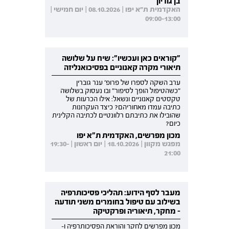
בן גוריון
האקדמית ת"א יפו | 08.10.2026 | יום חמישי |
09:00-13:00
"קוראים כאן ועכשיו": שיח על שלושה
תיאורי מקרה קאנוניים בפסיכואנליזה
ערב השקה לספרו של פרופ' ענר גוברין
"כשהטיפול הופך לסיפור" ובו נעסוק בשלושה
טקסטים קאנוניים ונשאל: אילו הכרעות של
כתיבה עמדו מאחוריהם? כיצד העקרונות
שהובילו את כתיבתם רלוונטיים לכתיבה הקלינית
כיום?
מכון מפרשים, האקדמית ת"א יפו
מפגש מקוון | 18.10.2026 | יום ראשון | 19:30-
21:00
מעבר לסף הידוע: תהליכי פסיכותרפיה
בשילוב עם טיפול בחומרים משני תודעה
- מחקר, תיאוריה ופרקטיקה
מכון מפרשים לחקר והוראת הפסיכותרפיה ו-