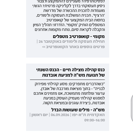
לפסיכותרפיה? מעוניינים להתמקצע ולצבור
ניסיון תעסוקתי בדרך לקליניקה פרטית? הגש/י
מועמדות לתכנית ההכשרה של מדרשת
'הרציף', תכנית המשלבת תעסוקה ולימודים,
בחסות הבית המקצועי של קואופרטיב
המטפלים הותיק 'מקומי'. הזדרזו! תהליך המיון
והקבלה לקראת סיום, נותרו מקומות אחרונים
מקומי - קואופרטיב מטפלים
תחילת העסקה ולימודים באוקטובר 26 |
פרטים נוספים באתר הקואופרטיב >>
כנס קהילה מצילה חיים - הכנס השנתי
של תנועת מש"ה למניעת אובדנות
"כשהדברים מתפרקים: מסע קהילתי מפירוק
לבנייה" - בתוך מציאות מורכבת של אובדן,
ערעור ומלחמה מתמשכת, אנו מזמינים אתכם
למפגש קהילתי מעמיק העוסק במניעת
אובדנות, ביצירת עוגנים ובמציאת תקווה.
מש"ה - מילים שעושות הבדל
האקדמית ת"א-יפו | 06.09.2026 | יום ראשון |
09:00-16:00