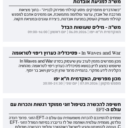
מש"ה למניעת אובדנות
"כשהדברים מתפרקים: מסע קהילתי מפירוק לבנייה" - בתוך מציאות
מורכבת של אובדן, ערעור ומלחמה מתמשכת, אנו מזמינים אתכם למפגש
קהילתי מעמיק העוסק במניעת אובדנות, ביצירת עוגנים ובמציאת תקווה.
מש"ה - מילים שעושות הבדל
האקדמית ת"א-יפו | 06.09.2026 | יום ראשון | 09:00-16:00
In Waves and War - פסיכדליה כערוץ ריפוי לטראומה
מכון מפרשים מזמין לערב עיון שיעסוק בסרט In Waves and War
שישמש כמצע לדיון בנושא פסיכדליה כערוץ ריפוי לטראומה: מהחוויה
הקלינית לידע מחקרי. בהנחיית פרופ' שרון זין ביימן ויואב בר יוסף.
מכון מפרשים, האקדמית ת"א יפו
מפגש מקוון | 07.09.2026 | יום שני | 20:00-21:30
חשיפה להכשרה בטיפול זוגי ממוקד רגשות והכרות עם
עולם ה-EFT
שמחים להזמינכם להכרות משמעותית עם עולם ה-EFT הזוגי. פרופ' רונדה
גולדמן, מומחית עולמית ושותפה של לז גרינברג בפיתוח המודל הזוגי EFT-
C, נענתה להזמנתנו ותגיע לישראל באוקטובר ותלמד בהכשרה מודולות