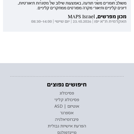
משולב חומרים משני תודעה, באמצעות שילוב של מסגרות תיאורטיות,
דיונים קליניים ותיאורי מקרה מפורטים ממחקרים קליניים.
מכון מפרשים, MAPS Israel
האקדמית ת"א יפו | 23.10.2026 | יום שישי | 08:30-14:00
חיפושים נפוצים
פסיכולוג
פסיכולוג קליני
אוטיזם | ASD
אספרגר
פיברומיאלגיה
הפרעת אישיות גבולית
מיינדפולנס