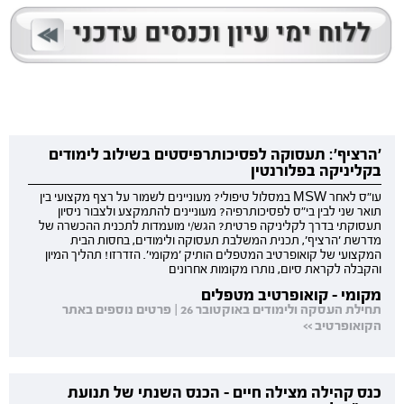
'הרציף': תעסוקה לפסיכותרפיסטים בשילוב לימודים
בקליניקה בפלורנטין
עו"ס לאחר MSW במסלול טיפולי? מעוניינים לשמור על רצף מקצועי בין
תואר שני לבין בי"ס לפסיכותרפיה? מעוניינים להתמקצע ולצבור ניסיון
תעסוקתי בדרך לקליניקה פרטית? הגש/י מועמדות לתכנית ההכשרה של
מדרשת 'הרציף', תכנית המשלבת תעסוקה ולימודים, בחסות הבית
המקצועי של קואופרטיב המטפלים הותיק 'מקומי'. הזדרזו! תהליך המיון
והקבלה לקראת סיום, נותרו מקומות אחרונים
מקומי - קואופרטיב מטפלים
תחילת העסקה ולימודים באוקטובר 26 | פרטים נוספים באתר
הקואופרטיב >>
כנס קהילה מצילה חיים - הכנס השנתי של תנועת