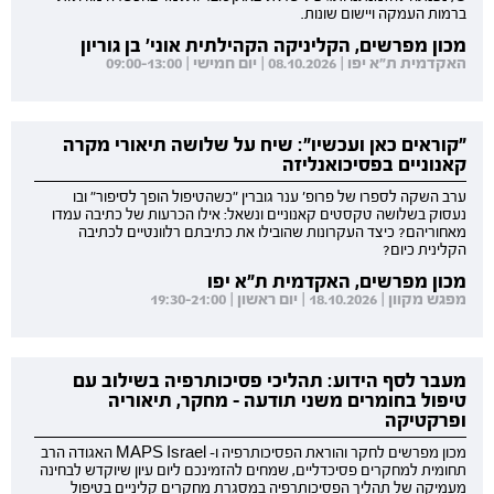
ברמות העמקה ויישום שונות.
מכון מפרשים, הקליניקה הקהילתית אוני' בן גוריון
האקדמית ת"א יפו | 08.10.2026 | יום חמישי | 09:00-13:00
"קוראים כאן ועכשיו": שיח על שלושה תיאורי מקרה
קאנוניים בפסיכואנליזה
ערב השקה לספרו של פרופ' ענר גוברין "כשהטיפול הופך לסיפור" ובו
נעסוק בשלושה טקסטים קאנוניים ונשאל: אילו הכרעות של כתיבה עמדו
מאחוריהם? כיצד העקרונות שהובילו את כתיבתם רלוונטיים לכתיבה
הקלינית כיום?
מכון מפרשים, האקדמית ת"א יפו
מפגש מקוון | 18.10.2026 | יום ראשון | 19:30-21:00
מעבר לסף הידוע: תהליכי פסיכותרפיה בשילוב עם
טיפול בחומרים משני תודעה - מחקר, תיאוריה
ופרקטיקה
מכון מפרשים לחקר והוראת הפסיכותרפיה ו- MAPS Israel האגודה הרב
תחומית למחקרים פסיכדליים, שמחים להזמינכם ליום עיון שיוקדש לבחינה
מעמיקה של תהליך הפסיכותרפיה במסגרת מחקרים קליניים בטיפול