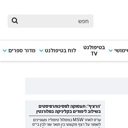
בטיפולנט
מושי
לוח בטיפולנט
מדור ספרים
TV
'הרציף': תעסוקה לפסיכותרפיסטים
בשילוב לימודים בקליניקה בפלורנטין
עו"ס לאחר MSW במסלול טיפולי? מעוניינים
לשמור על רצף מקצועי בין תואר שני לבין בי"ס