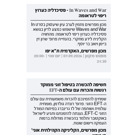
In Waves and War - פסיכדליה כערוץ
ריפוי לטראומה
מכון מפרשים מזמין לערב עיון שיעסוק בסרט In
Waves and War שישמש כמצע לדיון בנושא
פסיכדליה כערוץ ריפוי לטראומה: מהחוויה
הקלינית לידע מחקרי. בהנחיית פרופ' שרון זין
ביימן ויואב בר יוסף.
מכון מפרשים, האקדמית ת"א יפו
מפגש מקוון | 07.09.2026 | יום שני | 20:00-
21:30
חשיפה להכשרה בטיפול זוגי ממוקד
רגשות והכרות עם עולם ה-EFT
שמחים להזמינכם להכרות משמעותית עם עולם
ה-EFT הזוגי. פרופ' רונדה גולדמן, מומחית
עולמית ושותפה של לז גרינברג בפיתוח המודל
הזוגי EFT-C, נענתה להזמנתנו ותגיע לישראל
באוקטובר ותלמד בהכשרה מודולות ברמות
העמקה ויישום שונות.
מכון מפרשים, הקליניקה הקהילתית אוני'