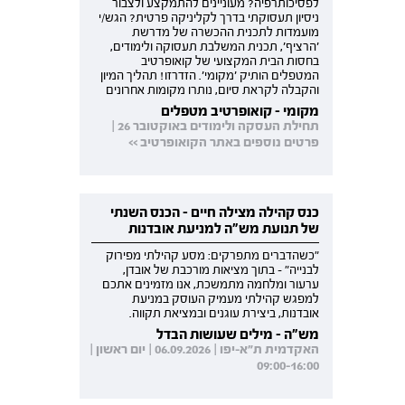
לפסיכותרפיה? מעוניינים להתמקצע ולצבור
ניסיון תעסוקתי בדרך לקליניקה פרטית? הגש/י
מועמדות לתכנית ההכשרה של מדרשת
'הרציף', תכנית המשלבת תעסוקה ולימודים,
בחסות הבית המקצועי של קואופרטיב
המטפלים הותיק 'מקומי'. הזדרזו! תהליך המיון
והקבלה לקראת סיום, נותרו מקומות אחרונים
מקומי - קואופרטיב מטפלים
תחילת העסקה ולימודים באוקטובר 26 |
פרטים נוספים באתר הקואופרטיב >>
כנס קהילה מצילה חיים - הכנס השנתי
של תנועת מש"ה למניעת אובדנות
"כשהדברים מתפרקים: מסע קהילתי מפירוק
לבנייה" - בתוך מציאות מורכבת של אובדן,
ערעור ומלחמה מתמשכת, אנו מזמינים אתכם
למפגש קהילתי מעמיק העוסק במניעת
אובדנות, ביצירת עוגנים ובמציאת תקווה.
מש"ה - מילים שעושות הבדל
האקדמית ת"א-יפו | 06.09.2026 | יום ראשון |
09:00-16:00