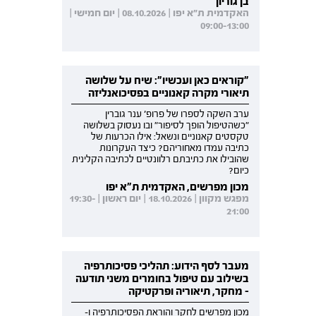
בן גוריון
האקדמית ת"א יפו | 08.10.2026 | יום חמישי |
09:00-13:00
"קוראים כאן ועכשיו": שיח על שלושה
תיאורי מקרה קאנוניים בפסיכואנליזה
ערב השקה לספרו של פרופ' ענר גוברין
"כשהטיפול הופך לסיפור" ובו נעסוק בשלושה
טקסטים קאנוניים ונשאל: אילו הכרעות של
כתיבה עמדו מאחוריהם? כיצד העקרונות
שהובילו את כתיבתם רלוונטיים לכתיבה הקלינית
כיום?
מכון מפרשים, האקדמית ת"א יפו
מפגש מקוון | 18.10.2026 | יום ראשון | 19:30-
21:00
מעבר לסף הידוע: תהליכי פסיכותרפיה
בשילוב עם טיפול בחומרים משני תודעה
- מחקר, תיאוריה ופרקטיקה
מכון מפרשים לחקר והוראת הפסיכותרפיה ו-