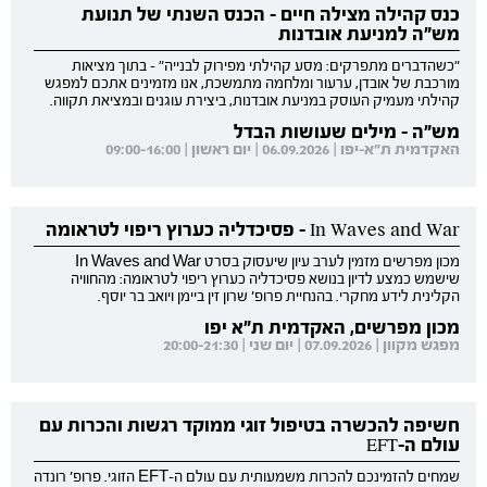
כנס קהילה מצילה חיים - הכנס השנתי של תנועת
מש"ה למניעת אובדנות
"כשהדברים מתפרקים: מסע קהילתי מפירוק לבנייה" - בתוך מציאות
מורכבת של אובדן, ערעור ומלחמה מתמשכת, אנו מזמינים אתכם למפגש
קהילתי מעמיק העוסק במניעת אובדנות, ביצירת עוגנים ובמציאת תקווה.
מש"ה - מילים שעושות הבדל
האקדמית ת"א-יפו | 06.09.2026 | יום ראשון | 09:00-16:00
In Waves and War - פסיכדליה כערוץ ריפוי לטראומה
מכון מפרשים מזמין לערב עיון שיעסוק בסרט In Waves and War
שישמש כמצע לדיון בנושא פסיכדליה כערוץ ריפוי לטראומה: מהחוויה
הקלינית לידע מחקרי. בהנחיית פרופ' שרון זין ביימן ויואב בר יוסף.
מכון מפרשים, האקדמית ת"א יפו
מפגש מקוון | 07.09.2026 | יום שני | 20:00-21:30
חשיפה להכשרה בטיפול זוגי ממוקד רגשות והכרות עם
עולם ה-EFT
שמחים להזמינכם להכרות משמעותית עם עולם ה-EFT הזוגי. פרופ' רונדה