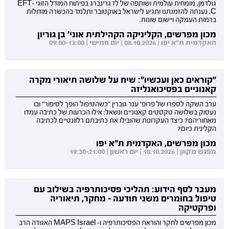
גולדמן, מומחית עולמית ושותפה של לז גרינברג בפיתוח המודל הזוגי EFT-
C, נענתה להזמנתנו ותגיע לישראל באוקטובר ותלמד בהכשרה מודולות
ברמות העמקה ויישום שונות.
מכון מפרשים, הקליניקה הקהילתית אוני' בן גוריון
האקדמית ת"א יפו | 08.10.2026 | יום חמישי | 09:00-13:00
"קוראים כאן ועכשיו": שיח על שלושה תיאורי מקרה
קאנוניים בפסיכואנליזה
ערב השקה לספרו של פרופ' ענר גוברין "כשהטיפול הופך לסיפור" ובו
נעסוק בשלושה טקסטים קאנוניים ונשאל: אילו הכרעות של כתיבה עמדו
מאחוריהם? כיצד העקרונות שהובילו את כתיבתם רלוונטיים לכתיבה
הקלינית כיום?
מכון מפרשים, האקדמית ת"א יפו
מפגש מקוון | 18.10.2026 | יום ראשון | 19:30-21:00
מעבר לסף הידוע: תהליכי פסיכותרפיה בשילוב עם
טיפול בחומרים משני תודעה - מחקר, תיאוריה
ופרקטיקה
מכון מפרשים לחקר והוראת הפסיכותרפיה ו- MAPS Israel האגודה הרב