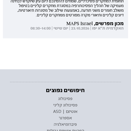
תחומית למחקרים פסיכדליים, שמחים להזמינכם ליום עיון שיוקדש לבחינה
מעמיקה של תהליך הפסיכותרפיה במסגרת מחקרים קליניים בטיפול
משולב חומרים משני תודעה, באמצעות שילוב של מסגרות תיאורטיות,
דיונים קליניים ותיאורי מקרה מפורטים ממחקרים קליניים.
מכון מפרשים, MAPS Israel
האקדמית ת"א יפו | 23.10.2026 | יום שישי | 08:30-14:00
חיפושים נפוצים
פסיכולוג
פסיכולוג קליני
אוטיזם | ASD
אספרגר
פיברומיאלגיה
הפרעת אישיות גבולית