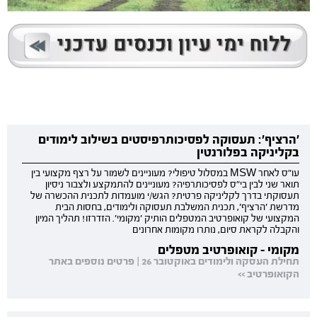
'הרציף': תעסוקה לפסיכותרפיסטים בשילוב לימודים
בקליניקה בפלורנטין
עו"ס לאחר MSW במסלול טיפולי? מעוניינים לשמור על רצף מקצועי בין
תואר שני לבין בי"ס לפסיכותרפיה? מעוניינים להתמקצע ולצבור ניסיון
תעסוקתי בדרך לקליניקה פרטית? הגש/י מועמדות לתכנית ההכשרה של
מדרשת 'הרציף', תכנית המשלבת תעסוקה ולימודים, בחסות הבית
המקצועי של קואופרטיב המטפלים הותיק 'מקומי'. הזדרזו! תהליך המיון
והקבלה לקראת סיום, נותרו מקומות אחרונים
מקומי - קואופרטיב מטפלים
תחילת העסקה ולימודים באוקטובר 26 | פרטים נוספים באתר
הקואופרטיב >>