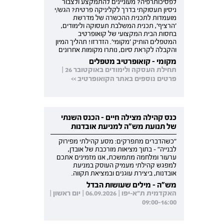
לפסיכותרפיה? מעוניינים להתמקצע ולצבור
ניסיון תעסוקתי בדרך לקליניקה פרטית? הגש/י
מועמדות לתכנית ההכשרה של מדרשת
'הרציף', תכנית המשלבת תעסוקה ולימודים,
בחסות הבית המקצועי של קואופרטיב
המטפלים הותיק 'מקומי'. הזדרזו! תהליך המיון
והקבלה לקראת סיום, נותרו מקומות אחרונים
מקומי - קואופרטיב מטפלים
תחילת העסקה ולימודים באוקטובר 26 |
פרטים נוספים באתר הקואופרטיב >>
כנס קהילה מצילה חיים - הכנס השנתי
של תנועת מש"ה למניעת אובדנות
"כשהדברים מתפרקים: מסע קהילתי מפירוק
לבנייה" - בתוך מציאות מורכבת של אובדן,
ערעור ומלחמה מתמשכת, אנו מזמינים אתכם
למפגש קהילתי מעמיק העוסק במניעת
אובדנות, ביצירת עוגנים ובמציאת תקווה.
מש"ה - מילים שעושות הבדל
האקדמית ת"א-יפו | 06.09.2026 | יום ראשון |
09:00-16:00