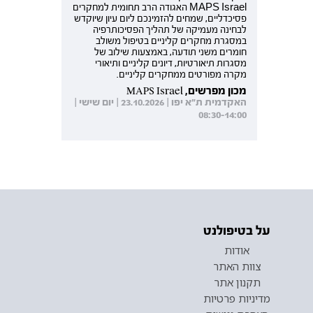
MAPS Israel האגודה הרב תחומית למחקרים
פסיכדליים, שמחים להזמינכם ליום עיון שיוקדש
לבחינה מעמיקה של תהליך הפסיכותרפיה
במסגרת מחקרים קליניים בטיפול משולב
חומרים משני תודעה, באמצעות שילוב של
מסגרות תיאורטיות, דיונים קליניים ותיאורי
מקרה מפורטים ממחקרים קליניים.
מכון מפרשים, MAPS Israel
האקדמית ת"א יפו | 23.10.2026 | יום שישי |
08:30-14:00
על בטיפולנט
אודות
צוות האתר
תקנון אתר
מדיניות פרטיות