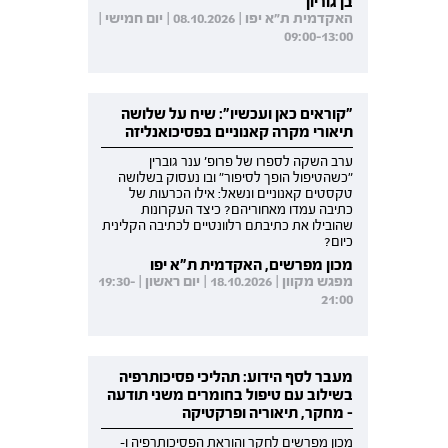
בן גוריון
האקדמית ת"א יפו | 08.10.2026 | יום חמישי |
09:00-13:00
"קוראים כאן ועכשיו": שיח על שלושה
תיאורי מקרה קאנוניים בפסיכואנליזה
ערב השקה לספרו של פרופ' ענר גוברין
"כשהטיפול הופך לסיפור" ובו נעסוק בשלושה
טקסטים קאנוניים ונשאל: אילו הכרעות של
כתיבה עמדו מאחוריהם? כיצד העקרונות
שהובילו את כתיבתם רלוונטיים לכתיבה הקלינית
כיום?
מכון מפרשים, האקדמית ת"א יפו
מפגש מקוון | 18.10.2026 | יום ראשון | 19:30-
21:00
מעבר לסף הידוע: תהליכי פסיכותרפיה
בשילוב עם טיפול בחומרים משני תודעה
- מחקר, תיאוריה ופרקטיקה
מכון מפרשים לחקר והוראת הפסיכותרפיה ו-