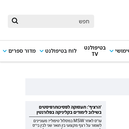
בטיפולנט
מושי
לוח בטיפולנט
מדור ספרים
TV
'הרציף': תעסוקה לפסיכותרפיסטים
בשילוב לימודים בקליניקה בפלורנטין
עו"ס לאחר MSW במסלול טיפולי? מעוניינים
לשמור על רצף מקצועי בין תואר שני לבין בי"ס