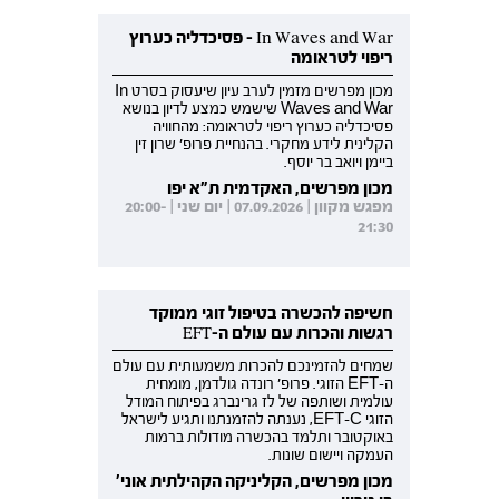
In Waves and War - פסיכדליה כערוץ
ריפוי לטראומה
מכון מפרשים מזמין לערב עיון שיעסוק בסרט In
Waves and War שישמש כמצע לדיון בנושא
פסיכדליה כערוץ ריפוי לטראומה: מהחוויה
הקלינית לידע מחקרי. בהנחיית פרופ' שרון זין
ביימן ויואב בר יוסף.
מכון מפרשים, האקדמית ת"א יפו
מפגש מקוון | 07.09.2026 | יום שני | 20:00-
21:30
חשיפה להכשרה בטיפול זוגי ממוקד
רגשות והכרות עם עולם ה-EFT
שמחים להזמינכם להכרות משמעותית עם עולם
ה-EFT הזוגי. פרופ' רונדה גולדמן, מומחית
עולמית ושותפה של לז גרינברג בפיתוח המודל
הזוגי EFT-C, נענתה להזמנתנו ותגיע לישראל
באוקטובר ותלמד בהכשרה מודולות ברמות
העמקה ויישום שונות.
מכון מפרשים, הקליניקה הקהילתית אוני'