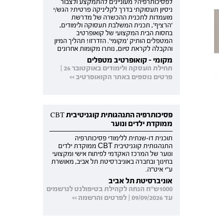
לפסיכותרפיה? מעוניינים להתמקצע ולצבור
ניסיון תעסוקתי בדרך לקליניקה פרטית? הגש/י
מועמדות לתכנית ההכשרה של מדרשת
'הרציף', תכנית המשלבת תעסוקה ולימודים,
בחסות הבית המקצועי של קואופרטיב
המטפלים הותיק 'מקומי'. הזדרזו! תהליך המיון
והקבלה לקראת סיום, נותרו מקומות אחרונים
מקומי - קואופרטיב מטפלים
תחילת העסקה ולימודים באוקטובר 26 |
פרטים נוספים באתר הקואופרטיב >>
פסיכותרפיה התנהגותית קוגניטיבית CBT
ממוקדת ילדים ונוער
תוכנית דו-שנתית ללימודי פסיכותרפיה
התנהגותית קוגניטיבית CBT ממוקדת ילדים
ונוער של המרכז האקדמי לפיתוח אישי ומקצועי
בחינוך ובחברה באוניברסיטת תל אביב, מאושרת
ע"י איט"ה.
אוניברסיטת תל אביב
1000ש"ח הנחה לקהילת בטיפולנט לנרשמים
עד 09/09/2026 | לפרטים והרשמה >>