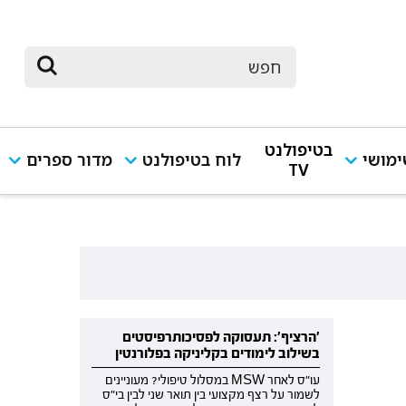
בטיפולנט
מושי
לוח בטיפולנט
מדור ספרים
TV
'הרציף': תעסוקה לפסיכותרפיסטים
בשילוב לימודים בקליניקה בפלורנטין
עו"ס לאחר MSW במסלול טיפולי? מעוניינים
לשמור על רצף מקצועי בין תואר שני לבין בי"ס