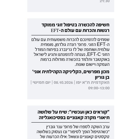
21:30
חשיפה להכשרה בטיפול זוגי ממוקד
רגשות והכרות עם עולם ה-EFT
שמחים להזמינכם להכרות משמעותית עם עולם
ה-EFT הזוגי. פרופ' רונדה גולדמן, מומחית
עולמית ושותפה של לז גרינברג בפיתוח המודל
הזוגי EFT-C, נענתה להזמנתנו ותגיע לישראל
באוקטובר ותלמד בהכשרה מודולות ברמות
העמקה ויישום שונות.
מכון מפרשים, הקליניקה הקהילתית אוני'
בן גוריון
האקדמית ת"א יפו | 08.10.2026 | יום חמישי |
09:00-13:00
"קוראים כאן ועכשיו": שיח על שלושה
תיאורי מקרה קאנוניים בפסיכואנליזה
ערב השקה לספרו של פרופ' ענר גוברין
"כשהטיפול הופך לסיפור" ובו נעסוק בשלושה
טקסטים קאנוניים ונשאל: אילו הכרעות של