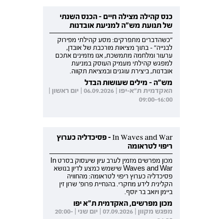
כנס קהילה מצילה חיים - הכנס השנתי
של תנועת מש"ה למניעת אובדנות
"כשהדברים מתפרקים: מסע קהילתי מפירוק
לבנייה" - בתוך מציאות מורכבת של אובדן,
ערעור ומלחמה מתמשכת, אנו מזמינים אתכם
למפגש קהילתי מעמיק העוסק במניעת
אובדנות, ביצירת עוגנים ובמציאת תקווה.
מש"ה - מילים שעושות הבדל
האקדמית ת"א-יפו | 06.09.2026 | יום ראשון |
09:00-16:00
In Waves and War - פסיכדליה כערוץ
ריפוי לטראומה
מכון מפרשים מזמין לערב עיון שיעסוק בסרט In
Waves and War שישמש כמצע לדיון בנושא
פסיכדליה כערוץ ריפוי לטראומה: מהחוויה
הקלינית לידע מחקרי. בהנחיית פרופ' שרון זין
ביימן ויואב בר יוסף.
מכון מפרשים, האקדמית ת"א יפו
מפגש מקוון | 07.09.2026 | יום שני | 20:00-