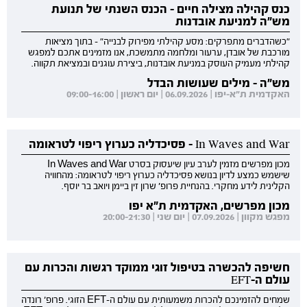
כנס קהילה מצילה חיים - הכנס השנתי של תנועת
מש"ה למניעת אובדנות
"כשהדברים מתפרקים: מסע קהילתי מפירוק לבנייה" - בתוך מציאות
מורכבת של אובדן, ערעור ומלחמה מתמשכת, אנו מזמינים אתכם למפגש
קהילתי מעמיק העוסק במניעת אובדנות, ביצירת עוגנים ובמציאת תקווה.
מש"ה - מילים שעושות הבדל
האקדמית ת"א-יפו | 06.09.2026 | יום ראשון | 09:00-16:00
In Waves and War - פסיכדליה כערוץ ריפוי לטראומה
מכון מפרשים מזמין לערב עיון שיעסוק בסרט In Waves and War
שישמש כמצע לדיון בנושא פסיכדליה כערוץ ריפוי לטראומה: מהחוויה
הקלינית לידע מחקרי. בהנחיית פרופ' שרון זין ביימן ויואב בר יוסף.
מכון מפרשים, האקדמית ת"א יפו
מפגש מקוון | 07.09.2026 | יום שני | 20:00-21:30
חשיפה להכשרה בטיפול זוגי ממוקד רגשות והכרות עם
עולם ה-EFT
שמחים להזמינכם להכרות משמעותית עם עולם ה-EFT הזוגי. פרופ' רונדה