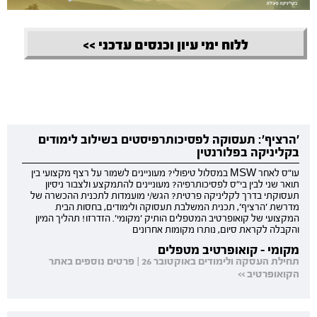
ללוח ימי עיון וכנסים עדכני >>
'הרציף': תעסוקה לפסיכותרפיסטים בשילוב לימודים
בקליניקה בפלורנטין
עו"ס לאחר MSW במסלול טיפולי? מעוניינים לשמור על רצף מקצועי בין
תואר שני לבין בי"ס לפסיכותרפיה? מעוניינים להתמקצע ולצבור ניסיון
תעסוקתי בדרך לקליניקה פרטית? הגש/י מועמדות לתכנית ההכשרה של
מדרשת 'הרציף', תכנית המשלבת תעסוקה ולימודים, בחסות הבית
המקצועי של קואופרטיב המטפלים הותיק 'מקומי'. הזדרזו! תהליך המיון
והקבלה לקראת סיום, נותרו מקומות אחרונים
מקומי - קואופרטיב מטפלים
תחילת העסקה ולימודים באוקטובר 26 | פרטים נוספים באתר
הקואופרטיב >>