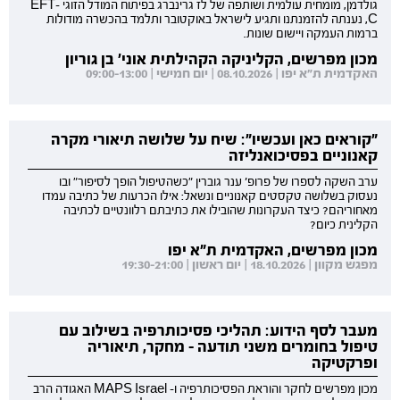
גולדמן, מומחית עולמית ושותפה של לז גרינברג בפיתוח המודל הזוגי EFT-
C, נענתה להזמנתנו ותגיע לישראל באוקטובר ותלמד בהכשרה מודולות
ברמות העמקה ויישום שונות.
מכון מפרשים, הקליניקה הקהילתית אוני' בן גוריון
האקדמית ת"א יפו | 08.10.2026 | יום חמישי | 09:00-13:00
"קוראים כאן ועכשיו": שיח על שלושה תיאורי מקרה
קאנוניים בפסיכואנליזה
ערב השקה לספרו של פרופ' ענר גוברין "כשהטיפול הופך לסיפור" ובו
נעסוק בשלושה טקסטים קאנוניים ונשאל: אילו הכרעות של כתיבה עמדו
מאחוריהם? כיצד העקרונות שהובילו את כתיבתם רלוונטיים לכתיבה
הקלינית כיום?
מכון מפרשים, האקדמית ת"א יפו
מפגש מקוון | 18.10.2026 | יום ראשון | 19:30-21:00
מעבר לסף הידוע: תהליכי פסיכותרפיה בשילוב עם
טיפול בחומרים משני תודעה - מחקר, תיאוריה
ופרקטיקה
מכון מפרשים לחקר והוראת הפסיכותרפיה ו- MAPS Israel האגודה הרב