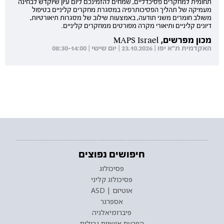
תחומית למחקרים פסיכדליים, שמחים להזמינכם ליום עיון שיוקדש לבחינה
מעמיקה של תהליך הפסיכותרפיה במסגרת מחקרים קליניים בטיפול
משולב חומרים משני תודעה, באמצעות שילוב של מסגרות תיאורטיות,
דיונים קליניים ותיאורי מקרה מפורטים ממחקרים קליניים.
מכון מפרשים, MAPS Israel
האקדמית ת"א יפו | 23.10.2026 | יום שישי | 08:30-14:00
חיפושים נפוצים
פסיכולוג
פסיכולוג קליני
אוטיזם | ASD
אספרגר
פיברומיאלגיה
הפרעת אישיות גבולית