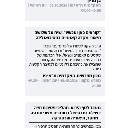
בן גוריון
האקדמית ת"א יפו | 08.10.2026 | יום חמישי |
09:00-13:00
"קוראים כאן ועכשיו": שיח על שלושה
תיאורי מקרה קאנוניים בפסיכואנליזה
ערב השקה לספרו של פרופ' ענר גוברין
"כשהטיפול הופך לסיפור" ובו נעסוק בשלושה
טקסטים קאנוניים ונשאל: אילו הכרעות של
כתיבה עמדו מאחוריהם? כיצד העקרונות
שהובילו את כתיבתם רלוונטיים לכתיבה הקלינית
כיום?
מכון מפרשים, האקדמית ת"א יפו
מפגש מקוון | 18.10.2026 | יום ראשון | 19:30-
21:00
מעבר לסף הידוע: תהליכי פסיכותרפיה
בשילוב עם טיפול בחומרים משני תודעה
- מחקר, תיאוריה ופרקטיקה
מכון מפרשים לחקר והוראת הפסיכותרפיה ו-