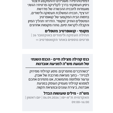
לפסיכותרפיה? מעוניינים להתמקצע ולצבור
ניסיון תעסוקתי בדרך לקליניקה פרטית? הגש/י
מועמדות לתכנית ההכשרה של מדרשת
'הרציף', תכנית המשלבת תעסוקה ולימודים,
בחסות הבית המקצועי של קואופרטיב
המטפלים הותיק 'מקומי'. הזדרזו! תהליך המיון
והקבלה לקראת סיום, נותרו מקומות אחרונים
מקומי - קואופרטיב מטפלים
תחילת העסקה ולימודים באוקטובר 26 |
פרטים נוספים באתר הקואופרטיב >>
כנס קהילה מצילה חיים - הכנס השנתי
של תנועת מש"ה למניעת אובדנות
"כשהדברים מתפרקים: מסע קהילתי מפירוק
לבנייה" - בתוך מציאות מורכבת של אובדן,
ערעור ומלחמה מתמשכת, אנו מזמינים אתכם
למפגש קהילתי מעמיק העוסק במניעת
אובדנות, ביצירת עוגנים ובמציאת תקווה.
מש"ה - מילים שעושות הבדל
האקדמית ת"א-יפו | 06.09.2026 | יום ראשון |
09:00-16:00