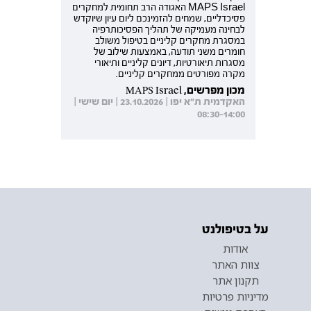
MAPS Israel האגודה הרב תחומית למחקרים
פסיכדליים, שמחים להזמינכם ליום עיון שיוקדש
לבחינה מעמיקה של תהליך הפסיכותרפיה
במסגרת מחקרים קליניים בטיפול משולב
חומרים משני תודעה, באמצעות שילוב של
מסגרות תיאורטיות, דיונים קליניים ותיאורי
מקרה מפורטים ממחקרים קליניים.
מכון מפרשים, MAPS Israel
האקדמית ת"א יפו | 23.10.2026 | יום שישי |
08:30-14:00
על בטיפולנט
אודות
צוות האתר
תקנון אתר
מדיניות פרטיות