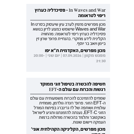
In Waves and War - פסיכדליה כערוץ
ריפוי לטראומה
מכון מפרשים מזמין לערב עיון שיעסוק בסרט In
Waves and War שישמש כמצע לדיון בנושא
פסיכדליה כערוץ ריפוי לטראומה: מהחוויה
הקלינית לידע מחקרי. בהנחיית פרופ' שרון זין
ביימן ויואב בר יוסף.
מכון מפרשים, האקדמית ת"א יפו
מפגש מקוון | 07.09.2026 | יום שני | 20:00-
21:30
חשיפה להכשרה בטיפול זוגי ממוקד
רגשות והכרות עם עולם ה-EFT
שמחים להזמינכם להכרות משמעותית עם עולם
ה-EFT הזוגי. פרופ' רונדה גולדמן, מומחית
עולמית ושותפה של לז גרינברג בפיתוח המודל
הזוגי EFT-C, נענתה להזמנתנו ותגיע לישראל
באוקטובר ותלמד בהכשרה מודולות ברמות
העמקה ויישום שונות.
מכון מפרשים, הקליניקה הקהילתית אוני'