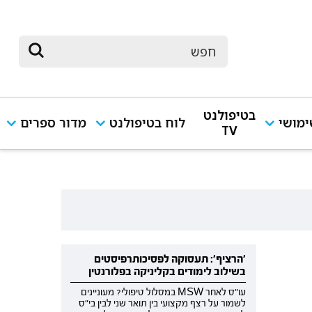
בטיפולנט
מושי
לוח בטיפולנט
מדור ספרים
TV
'הרציף': תעסוקה לפסיכותרפיסטים
בשילוב לימודים בקליניקה בפלורנטין
עו"ס לאחר MSW במסלול טיפולי? מעוניינים
לשמור על רצף מקצועי בין תואר שני לבין בי"ס