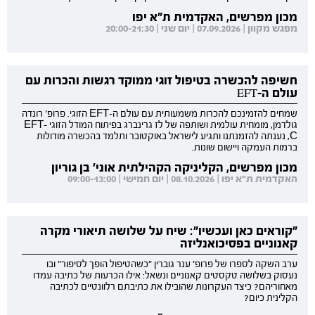
מכון מפרשים, האקדמית ת"א יפו
מפגש מקוון | 07.09.2026 | יום שני | 20:00-21:30
חשיפה להכשרה בטיפול זוגי ממוקד רגשות והכרות עם
עולם ה-EFT
שמחים להזמינכם להכרות משמעותית עם עולם ה-EFT הזוגי. פרופ' רונדה
גולדמן, מומחית עולמית ושותפה של לז גרינברג בפיתוח המודל הזוגי EFT-
C, נענתה להזמנתנו ותגיע לישראל באוקטובר ותלמד בהכשרה מודולות
ברמות העמקה ויישום שונות.
מכון מפרשים, הקליניקה הקהילתית אוני' בן גוריון
האקדמית ת"א יפו | 08.10.2026 | יום חמישי | 09:00-13:00
"קוראים כאן ועכשיו": שיח על שלושה תיאורי מקרה
קאנוניים בפסיכואנליזה
ערב השקה לספרו של פרופ' ענר גוברין "כשהטיפול הופך לסיפור" ובו
נעסוק בשלושה טקסטים קאנוניים ונשאל: אילו הכרעות של כתיבה עמדו
מאחוריהם? כיצד העקרונות שהובילו את כתיבתם רלוונטיים לכתיבה
הקלינית כיום?