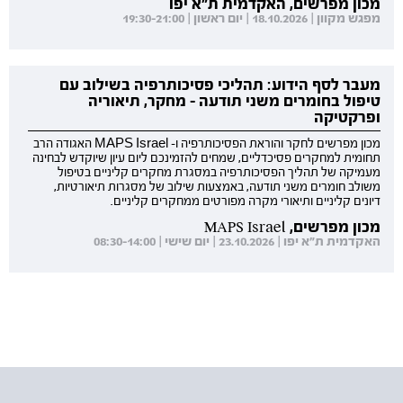
מכון מפרשים, האקדמית ת"א יפו
מפגש מקוון | 18.10.2026 | יום ראשון | 19:30-21:00
מעבר לסף הידוע: תהליכי פסיכותרפיה בשילוב עם
טיפול בחומרים משני תודעה - מחקר, תיאוריה
ופרקטיקה
מכון מפרשים לחקר והוראת הפסיכותרפיה ו- MAPS Israel האגודה הרב
תחומית למחקרים פסיכדליים, שמחים להזמינכם ליום עיון שיוקדש לבחינה
מעמיקה של תהליך הפסיכותרפיה במסגרת מחקרים קליניים בטיפול
משולב חומרים משני תודעה, באמצעות שילוב של מסגרות תיאורטיות,
דיונים קליניים ותיאורי מקרה מפורטים ממחקרים קליניים.
מכון מפרשים, MAPS Israel
האקדמית ת"א יפו | 23.10.2026 | יום שישי | 08:30-14:00