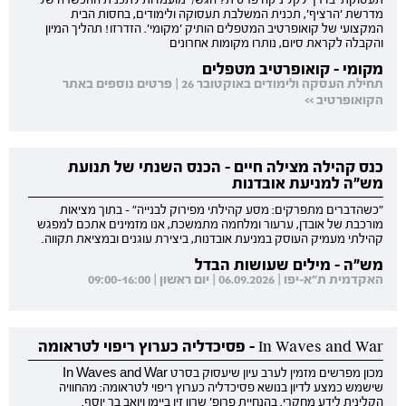
תעסוקתי בדרך לקליניקה פרטית? הגש/י מועמדות לתכנית ההכשרה של
מדרשת 'הרציף', תכנית המשלבת תעסוקה ולימודים, בחסות הבית
המקצועי של קואופרטיב המטפלים הותיק 'מקומי'. הזדרזו! תהליך המיון
והקבלה לקראת סיום, נותרו מקומות אחרונים
מקומי - קואופרטיב מטפלים
תחילת העסקה ולימודים באוקטובר 26 | פרטים נוספים באתר
הקואופרטיב >>
כנס קהילה מצילה חיים - הכנס השנתי של תנועת
מש"ה למניעת אובדנות
"כשהדברים מתפרקים: מסע קהילתי מפירוק לבנייה" - בתוך מציאות
מורכבת של אובדן, ערעור ומלחמה מתמשכת, אנו מזמינים אתכם למפגש
קהילתי מעמיק העוסק במניעת אובדנות, ביצירת עוגנים ובמציאת תקווה.
מש"ה - מילים שעושות הבדל
האקדמית ת"א-יפו | 06.09.2026 | יום ראשון | 09:00-16:00
In Waves and War - פסיכדליה כערוץ ריפוי לטראומה
מכון מפרשים מזמין לערב עיון שיעסוק בסרט In Waves and War
שישמש כמצע לדיון בנושא פסיכדליה כערוץ ריפוי לטראומה: מהחוויה
הקלינית לידע מחקרי. בהנחיית פרופ' שרון זין ביימן ויואב בר יוסף.