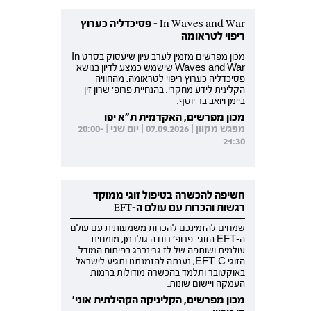
In Waves and War - פסיכדליה כערוץ
ריפוי לטראומה
מכון מפרשים מזמין לערב עיון שיעסוק בסרט In
Waves and War שישמש כמצע לדיון בנושא
פסיכדליה כערוץ ריפוי לטראומה: מהחוויה
הקלינית לידע מחקרי. בהנחיית פרופ' שרון זין
ביימן ויואב בר יוסף.
מכון מפרשים, האקדמית ת"א יפו
מפגש מקוון | 07.09.2026 | יום שני | 20:00-
21:30
חשיפה להכשרה בטיפול זוגי ממוקד
רגשות והכרות עם עולם ה-EFT
שמחים להזמינכם להכרות משמעותית עם עולם
ה-EFT הזוגי. פרופ' רונדה גולדמן, מומחית
עולמית ושותפה של לז גרינברג בפיתוח המודל
הזוגי EFT-C, נענתה להזמנתנו ותגיע לישראל
באוקטובר ותלמד בהכשרה מודולות ברמות
העמקה ויישום שונות.
מכון מפרשים, הקליניקה הקהילתית אוני'