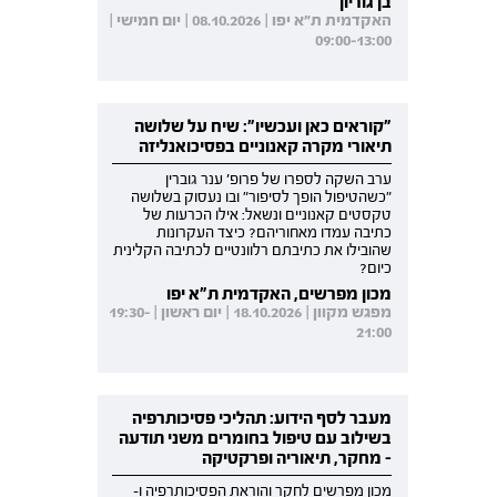
בן גוריון
האקדמית ת"א יפו | 08.10.2026 | יום חמישי |
09:00-13:00
"קוראים כאן ועכשיו": שיח על שלושה
תיאורי מקרה קאנוניים בפסיכואנליזה
ערב השקה לספרו של פרופ' ענר גוברין
"כשהטיפול הופך לסיפור" ובו נעסוק בשלושה
טקסטים קאנוניים ונשאל: אילו הכרעות של
כתיבה עמדו מאחוריהם? כיצד העקרונות
שהובילו את כתיבתם רלוונטיים לכתיבה הקלינית
כיום?
מכון מפרשים, האקדמית ת"א יפו
מפגש מקוון | 18.10.2026 | יום ראשון | 19:30-
21:00
מעבר לסף הידוע: תהליכי פסיכותרפיה
בשילוב עם טיפול בחומרים משני תודעה
- מחקר, תיאוריה ופרקטיקה
מכון מפרשים לחקר והוראת הפסיכותרפיה ו-