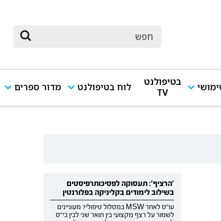
בטיפולנט
מושי
לוח בטיפולנט
מדור ספרים
TV
'הרציף': תעסוקה לפסיכותרפיסטים
בשילוב לימודים בקליניקה בפלורנטין
עו"ס לאחר MSW במסלול טיפולי? מעוניינים
לשמור על רצף מקצועי בין תואר שני לבין בי"ס