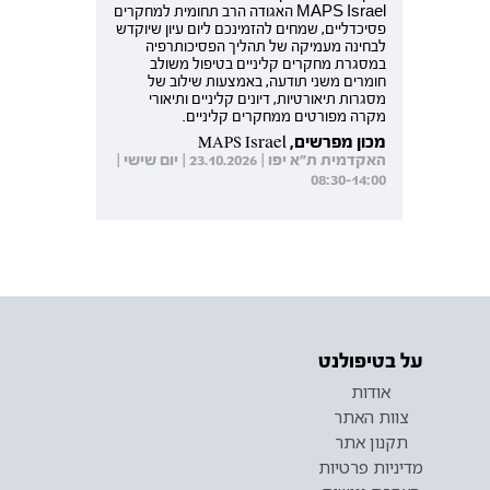
MAPS Israel האגודה הרב תחומית למחקרים
פסיכדליים, שמחים להזמינכם ליום עיון שיוקדש
לבחינה מעמיקה של תהליך הפסיכותרפיה
במסגרת מחקרים קליניים בטיפול משולב
חומרים משני תודעה, באמצעות שילוב של
מסגרות תיאורטיות, דיונים קליניים ותיאורי
מקרה מפורטים ממחקרים קליניים.
מכון מפרשים, MAPS Israel
האקדמית ת"א יפו | 23.10.2026 | יום שישי |
08:30-14:00
על בטיפולנט
אודות
צוות האתר
תקנון אתר
מדיניות פרטיות