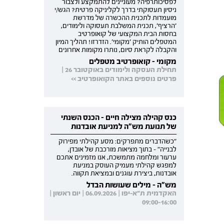
לפסיכותרפיה? מעוניינים להתמקצע ולצבור
ניסיון תעסוקתי בדרך לקליניקה פרטית? הגש/י
מועמדות לתכנית ההכשרה של מדרשת
'הרציף', תכנית המשלבת תעסוקה ולימודים,
בחסות הבית המקצועי של קואופרטיב
המטפלים הותיק 'מקומי'. הזדרזו! תהליך המיון
והקבלה לקראת סיום, נותרו מקומות אחרונים
מקומי - קואופרטיב מטפלים
תחילת העסקה ולימודים באוקטובר 26 |
פרטים נוספים באתר הקואופרטיב >>
כנס קהילה מצילה חיים - הכנס השנתי
של תנועת מש"ה למניעת אובדנות
"כשהדברים מתפרקים: מסע קהילתי מפירוק
לבנייה" - בתוך מציאות מורכבת של אובדן,
ערעור ומלחמה מתמשכת, אנו מזמינים אתכם
למפגש קהילתי מעמיק העוסק במניעת
אובדנות, ביצירת עוגנים ובמציאת תקווה.
מש"ה - מילים שעושות הבדל
האקדמית ת"א-יפו | 06.09.2026 | יום ראשון |
09:00-16:00