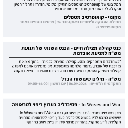
מדרשת 'הרציף', תכנית המשלבת תעסוקה ולימודים, בחסות הבית
המקצועי של קואופרטיב המטפלים הותיק 'מקומי'. הזדרזו! תהליך המיון
והקבלה לקראת סיום, נותרו מקומות אחרונים
מקומי - קואופרטיב מטפלים
תחילת העסקה ולימודים באוקטובר 26 | פרטים נוספים באתר
הקואופרטיב >>
כנס קהילה מצילה חיים - הכנס השנתי של תנועת
מש"ה למניעת אובדנות
"כשהדברים מתפרקים: מסע קהילתי מפירוק לבנייה" - בתוך מציאות
מורכבת של אובדן, ערעור ומלחמה מתמשכת, אנו מזמינים אתכם למפגש
קהילתי מעמיק העוסק במניעת אובדנות, ביצירת עוגנים ובמציאת תקווה.
מש"ה - מילים שעושות הבדל
האקדמית ת"א-יפו | 06.09.2026 | יום ראשון | 09:00-16:00
In Waves and War - פסיכדליה כערוץ ריפוי לטראומה
מכון מפרשים מזמין לערב עיון שיעסוק בסרט In Waves and War
שישמש כמצע לדיון בנושא פסיכדליה כערוץ ריפוי לטראומה: מהחוויה
הקלינית לידע מחקרי. בהנחיית פרופ' שרון זין ביימן ויואב בר יוסף.