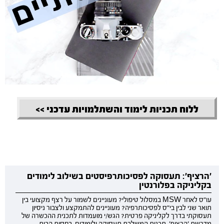
ללוח תכניות לימוד והשתלמויות עדכני >>
'הרציף': תעסוקה לפסיכותרפיסטים בשילוב לימודים
בקליניקה בפלורנטין
עו"ס לאחר MSW במסלול טיפולי? מעוניינים לשמור על רצף מקצועי בין
תואר שני לבין בי"ס לפסיכותרפיה? מעוניינים להתמקצע ולצבור ניסיון
תעסוקתי בדרך לקליניקה פרטית? הגש/י מועמדות לתכנית ההכשרה של