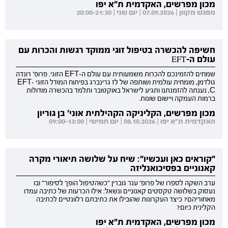
מכון מפרשים, האקדמית ת"א יפו
מפגש מקוון | 07.09.2026 | יום שני | 20:00-21:30
חשיפה להכשרה בטיפול זוגי ממוקד רגשות והכרות עם
עולם ה-EFT
שמחים להזמינכם להכרות משמעותית עם עולם ה-EFT הזוגי. פרופ' רונדה
גולדמן, מומחית עולמית ושותפה של לז גרינברג בפיתוח המודל הזוגי EFT-
C, נענתה להזמנתנו ותגיע לישראל באוקטובר ותלמד בהכשרה מודולות
ברמות העמקה ויישום שונות.
מכון מפרשים, הקליניקה הקהילתית אוני' בן גוריון
האקדמית ת"א יפו | 08.10.2026 | יום חמישי | 09:00-13:00
"קוראים כאן ועכשיו": שיח על שלושה תיאורי מקרה
קאנוניים בפסיכואנליזה
ערב השקה לספרו של פרופ' ענר גוברין "כשהטיפול הופך לסיפור" ובו
נעסוק בשלושה טקסטים קאנוניים ונשאל: אילו הכרעות של כתיבה עמדו
מאחוריהם? כיצד העקרונות שהובילו את כתיבתם רלוונטיים לכתיבה
הקלינית כיום?
מכון מפרשים, האקדמית ת"א יפו