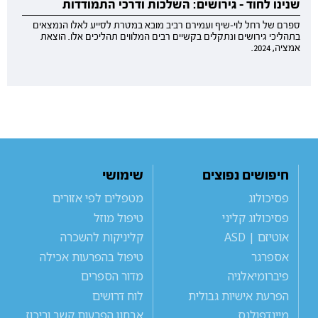
שנינו לחוד – גירושים: השלכות ודרכי התמודדות
ספרם של רחל לוי-שיף ועמירם רביב מובא במטרת לסייע לאלו הנמצאים
בתהליכי גירושים ונתקלים בקשיים רבים המלווים תהליכים אלו. הוצאת
אמציה, 2024.
חיפושים נפוצים
שימושי
פסיכולוג
מטפלים לפי אזורים
פסיכולוג קליני
טיפול מוזל
אוטיזם | ASD
קליניקות להשכרה
אספרגר
טיפול בהפרעות אכילה
פיברומיאלגיה
מדור הספרים
הפרעת אישיות גבולית
לוח דרושים
מיינדפולנס
אבחון הפרעות קשב וריכוז