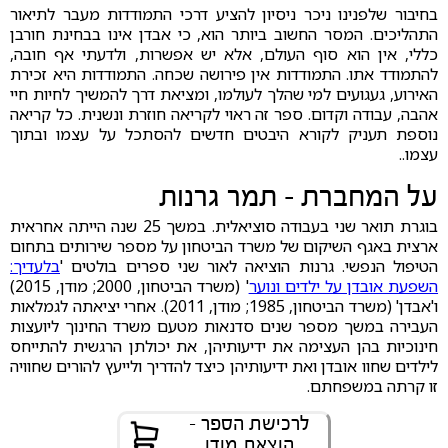
בחיבור שלפנינו ניכר ניסיון להציע דרכי התמודדות מעבר לתיאור
התהליכים. המסר החשוב ביותר הוא, כי אבדן אינו בבחינת חורבן
כללי, אין הוא סוף העולם, אלא יש אפשרות, ולדעתי אף חובה,
להתמודד אתו. התמודדות אין פירושה שכחה. התמודדות היא זכירת
האירוע, געגועים למי שהלך לעולמו, ומציאת דרך להמשיך לחיות חיי
אהבה, עבודה וקדום. ספר זה ראוי לקריאה חוזרת ונשנית. כל קריאה
נוספת תעניק לקורא היבטים חדשים להסתכל על עצמו ובתוך
עצמו.
.
על המחברת - תמר גרנות
בוגרת תואר שני בעבודה סוציאלית. במשך 25 שנה הייתה אחראית
ארצית באגף השיקום של משרד הביטחון על מספר שירותים בתחום
הטיפול הנפשי. גרנות הוציאה לאור שני ספרים בולטים '
בלעדיך:
השפעת אובדן על ילדים ונוער
' (משרד הביטחון, 2000; מודן, 2015)
ו'אבדן' (משרד הביטחון, 1985; מודן, 2011). אחרי יציאתה לגמלאות
העבירה במשך מספר שנים סדנאות מטעם משרד החינוך ליועצות
חינוכיות בהן העצימה את ידיעותיהן, את יכולתן הרגשית להתייחס
לילדים שחוו אובדן ואת ידיעותיהן כיצד להדריך ולייעץ להורים שחוויה
זו קרתה במשפחתם.
לרכישת הספר -
הוצאת מודן