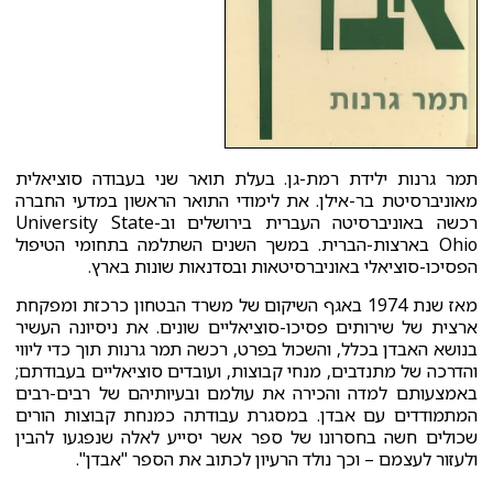
תמר גרנות ילידת רמת-גן. בעלת תואר שני בעבודה סוציאלית
מאוניברסיטת בר-אילן. את לימודי התואר הראשון במדעי החברה
רכשה באוניברסיטה העברית בירושלים וב-University State
Ohio בארצות-הברית. במשך השנים השתלמה בתחומי הטיפול
הפסיכו-סוציאלי באוניברסיטאות ובסדנאות שונות בארץ.
מאז שנת 1974 באגף השיקום של משרד הבטחון כרכזת ומפקחת
ארצית של שירותים פסיכו-סוציאליים שונים. את ניסיונה העשיר
בנושא האבדן בכלל, והשכול בפרט, רכשה תמר גרנות תוך כדי ליווי
והדרכה של מתנדבים, מנחי קבוצות, ועובדים סוציאליים בעבודתם;
באמצעותם למדה והכירה את עולמם ובעיותיהם של רבים-רבים
המתמודדים עם אבדן. במסגרת עבודתה כמנחת קבוצות הורים
שכולים חשה בחסרונו של ספר אשר יסייע לאלה שנפגעו להבין
ולעזור לעצמם – וכך נולד הרעיון לכתוב את הספר "אבדן".