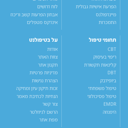
הפרעת אישיות גבולית
לוח דרושים
מיינדפולנס
אבחון הפרעות קשב וריכוז
התמכרות
אינדקס מטפלים
תחומי טיפול
על בטיפולנט
CBT
אודות
ריפוי בעיסוק
צוות האתר
קלינאות תקשורת
תקנון אתר
DBT
מדיניות פרטיות
ביופידבק
הצהרת נגישות
טיפול משפחתי
זכות תיקון עיון ומחיקה
טיפול פסיכולוגי
הנחיות לכתיבת מאמר
EMDR
צור קשר
היפנוזה
הרשם לניוזלטר
מפת אתר