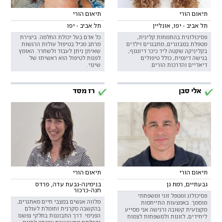
תיאום הורי
תיאום הורי
תל אביב - יפו, אונליין
תל אביב - יפו
פסיכולוגית בהתמחות קלינית,
כל אדם בעל יכולת החלמה. ביצירת
מטפלת במבוגרים, מתבגרים וילדים
מרחב מכיל בטיפול עולות הרגשות
בקליניקה שקטה ליד כיכר דיזנגוף;
שאיתן ניתן לעבוד ולשחרר. האומץ
בגישה דינמית, כולל טיפולים
לפנות לטיפול הוא ראשיתו של
דיאדיים והדרכות הורים.
שינוי.
אלי סבן
רז מסד
תיאום הורי
תיאום הורי
גבעתיים, רמת גן
בנימינה-גבעת עדה, פרדס
חנה-כרכור
פסיכולוג ומטפל זוגי ומשפחתי
מלווה אנשים במצבי חיים מאתגרים,
מוסמך. באמצעות התייחסות
בהקשבה סקרנית וחומלת לעולם
מקצועית קשובה ורגישה אני מסייע
הפנימי. דרך התבוננות בחלקי נפשנו
ליחידים, לזוגות ולמשפחות לצמוח