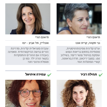
תיאום הורי
תיאום הורי
גני תקווה, קרית אונו
אונליין, תל אביב - יפו
עו"ס קלינית פסיכותרפיסטית,
עובדת סוציאלית קלינית, מדריכת
מומחיות בתחום בריאות הנפש.
הורים בגישה ההיקשרותית. מאמינה
עוסקת בטיפול נפשי דינמי, בשילוב
בעבודה עם ההורים והתמקדות
cbt. במצבי דיכאון, חרדה,טראומה,
בקשר הורה ילד. כמו כן
קשיי הסתגלות ועוד.
מטפלת פרטני וזוגי.
תהילה דביר
עמירה איתיאל