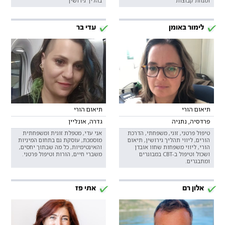
ומנחת קבוצות
בהליך גירושין
לימור באומן
עדי בר
תיאום הורי
תיאום הורי
פרדסיה, נתניה
גדרה, אונליין
טיפול פרטני, זוגי, משפחתי, הדרכת
אני עדי, מטפלת זוגית ומשפחתית
הורים, ליווי תהליך גירושין, תיאום
מוסמכת, עוסקת גם בתחום המיניות
הורי, ליווי משפחות שחוו אובדן
והאינטימיות, כל מה שבתוך יחסים,
ושכול וטיפול ב-CBT במבוגרים
משברי חיים, הורות וטיפול פרטני.
ומתבגרים.
אלון רם
אתי פז