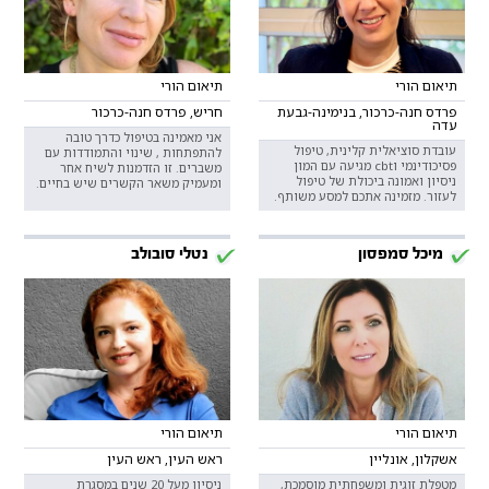
תיאום הורי
תיאום הורי
פרדס חנה-כרכור, בנימינה-גבעת
חריש, פרדס חנה-כרכור
עדה
אני מאמינה בטיפול כדרך טובה
עובדת סוציאלית קלינית, טיפול
להתפתחות , שינוי והתמודדות עם
פסיכודינמי וcbt מגיעה עם המון
משברים. זו הזדמנות לשיח אחר
ניסיון ואמונה ביכולת של טיפול
ומעמיק משאר הקשרים שיש בחיים.
לעזור. מזמינה אתכם למסע משותף.
מיכל סמפסון
נטלי סובולב
תיאום הורי
תיאום הורי
אשקלון, אונליין
ראש העין, ראש העין
מטפלת זוגית ומשפחתית מוסמכת,
ניסיון מעל 20 שנים במסגרת