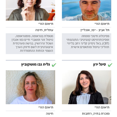
תיאום הורי
תיאום הורי
תל אביב - יפו, אונליין
עתלית, חיפה
פסיכולוג חינוכי מומחה
מטפלת בטראומה, פוסטראומה,
ופסיכותרפיסט קוגניטיבי-התנהגותי
טיפול זוגי ומשברי חיים כמו אובדן
(CBT), בעל ניסיון קליני רחב בליווי
ושכול וגירושין, בגישה מערכתית
תהליכי טיפול מותאמים אישית.
אינטגרטיבית לשם חיזוק הערך
העצמי וכוחות ההתמודדות.
סיגל ירון
גלית נבו מושקוביץ
תיאום הורי
תיאום הורי
מזכרת בתיה, רחובות
חיפה