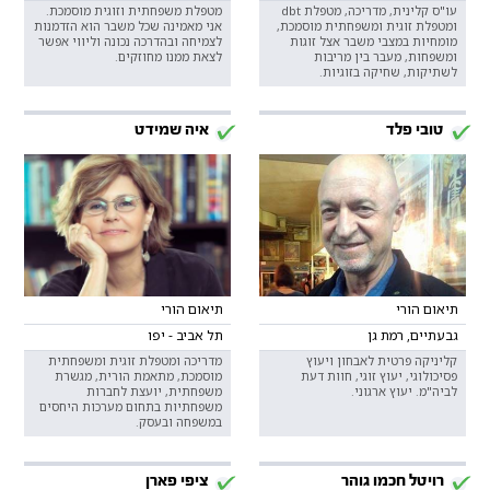
עו"ס קלינית, מדריכה, מטפלת dbt
מטפלת משפחתית וזוגית מוסמכת.
ומטפלת זוגית ומשפחתית מוסמכת,
אני מאמינה שכל משבר הוא הזדמנות
מומחיות במצבי משבר אצל זוגות
לצמיחה ובהדרכה נכונה וליווי אפשר
ומשפחות, מעבר בין מריבות
לצאת ממנו מחוזקים.
לשתיקות, שחיקה בזוגיות.
טובי פלד
איה שמידט
תיאום הורי
תיאום הורי
גבעתיים, רמת גן
תל אביב - יפו
קליניקה פרטית לאבחון ויעוץ
מדריכה ומטפלת זוגית ומשפחתית
פסיכולוגי, יעוץ זוגי, חוות דעת
מוסמכת, מתאמת הורית, מגשרת
לביה"מ. יעוץ ארגוני.
משפחתית, יועצת לחברות
משפחתיות בתחום מערכות היחסים
במשפחה ובעסק.
רויטל חכמו גוהר
ציפי פארן