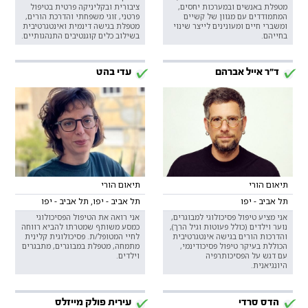
מטפלת באנשים ובמערכות יחסים,
ציבורית ובקליניקה פרטית בטיפול
המתמודדים עם מגוון של קשיים
פרטני, זוגי משפחתי והדרכת הורים,
ומשברי חיים ומעונינים לייצר שינוי
מטפלת בגישה דינמית ואינטגרטיבית
בחייהם.
בשילוב כלים קוגנטיבים התנהגותיים.
ד"ר אייל אברהם
עדי בהט
תיאום הורי
תיאום הורי
תל אביב - יפו
תל אביב - יפו, תל אביב - יפו
אני מציע טיפול פסיכולוגי למבוגרים,
אני רואה את הטיפול הפסיכולוגי
נוער וילדים (כולל פעוטות וגיל הרך),
כמסע משותף שמטרתו להביא רווחה
והדרכות הורים בגישה אינטגרטיבית
לחיי המטופל/ת. פסיכולוגית קלינית
הכוללת בעיקר טיפול פסיכודינמי,
מתמחה, מטפלת במבוגרים, מתבגרים
עם דגש על הפסיכותרפיה
וילדים.
היונגיאנית.
הדס סרדי
עירית פולק מייזלס