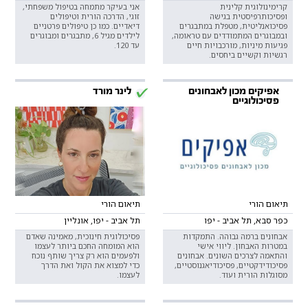
קרימינולוגית קלינית
אני בעיקר מתמחה בטיפול משפחתי,
ופסיכותרפיסטית בגישה
זוגי, הדרכה הורית וטיפולים
פסיכואנליטית, מטפלת במתבגרים
דיאדיים. כמו כן טיפולים פרטניים
ובמבוגרים המתמודדים עם טראומה,
לילדים מגיל 6, מתבגרים ומבוגרים
פגיעות מיניות, מורכבויות חיים
עד 120.
רגשיות וקשיים ביחסים.
אפיקים מכון לאבחונים
לינר מורד
פסיכולוגיים
תיאום הורי
תיאום הורי
כפר סבא, תל אביב - יפו
תל אביב - יפו, אונליין
אבחונים ברמה גבוהה. התמקדות
פסיכולוגית חינוכית, מאמינה שאדם
במטרות האבחון. ליווי אישי
הוא המומחה החכם ביותר לעצמו
והתאמה לצרכים השונים. אבחונים
ולפעמים הוא רק צריך שותף נוכח
פסיכודידקטיים, פסיכודיאגנוסטיים,
כדי למצוא את הקול ואת הדרך
מסוגלות הורית ועוד.
לעצמו.