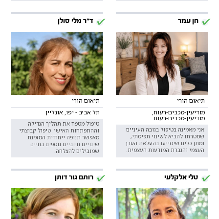
חן עמר
ד"ר מלי סולן
תיאום הורי
תיאום הורי
מודיעין-מכבים-רעות,
תל אביב - יפו, אונליין
מודיעין-מכבים-רעות
טיפול מטפח את תהליך הגדילה
אני מאמינה בטיפול בגובה העיניים
וההתפתחות האישי. טיפול קבוצתי
שמטרתו להביא לשינוי תפיסתי,
מאפשר תנופה ייחודית המזמנת
ומתן כלים שיסייעו בהעלאת הערך
שינויים חיוביים נוספים בחיים
העצמי והגברת המודעות העצמית.
שמובילים להצלחה.
טלי אלקלעי
רותם גור דותן