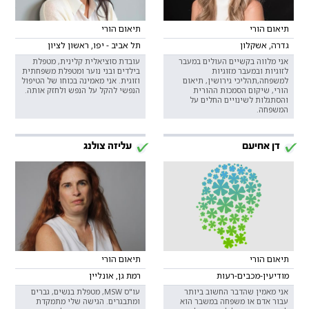
תיאום הורי
תיאום הורי
גדרה, אשקלון
תל אביב - יפו, ראשון לציון
אני מלווה בקשיים העולים במעבר
עובדת סוציאלית קלינית, מטפלת
לזוגיות ובמעבר מזוגיות
בילדים ובני נוער ומטפלת משפחתית
למשפחה,תהליכי גירושין, תיאום
וזוגית. אני מאמינה בכוחו של הטיפול
הורי, שיקום הסמכות ההורית
הנפשי להקל על הנפש ולחזק אותה.
והסתגלות לשינויים החלים על
המשפחה.
דן אחיעם
עליזה צולנג
תיאום הורי
תיאום הורי
מודיעין-מכבים-רעות
רמת גן, אונליין
אני מאמין שהדבר החשוב ביותר
עו"ס MSW, מטפלת בנשים, גברים
עבור אדם או משפחה במשבר הוא
ומתבגרים. הגישה שלי מתמקדת