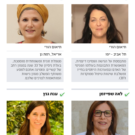
תיאום הורי
תיאום הורי
תל אביב - יפו
אריאל, רמת גן
מתבססת על הגישה הפסיכו דינמית,
מטפלת זוגית ומשפחתית מוסמכת,
המאפשרת התבוננות בעולמו הפנימי
בעלת ניסיון של 33 שנה במגוון רחב
של האדם ובמערכות היחסים בחייו
של קשיים. מזמינה אתכם למסע
ומשלבת שיטות טיפול ממוקדות
משותף המשלב מגוון גישות
וCBT.
המותאמות לצרכים שלכם.
לאה שפייזמן
ענת גנץ