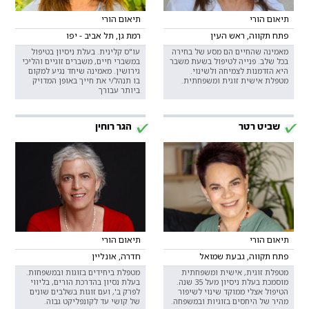
תיאום הורי
תיאום הורי
פתח תקווה, ראש העין
רמת גן, תל אביב - יפו
מאמינה שהחיים הם מסע של בחירה
עו"ס קלינית. בעלת ניסיון בטיפול
בכל שלב. פנייה לטיפול בשעת משבר
במשברי חיים, משברים זוגיים והליכי
היא הזדמנות לצמיחה ולשינוי.
גירושין. מאמינה שיחד נגיע למקום
מטפלת אישית זוגית ומשפחתית.
בו תנהל/י את חייך באופן המדויק
ביותר עבורך
שביט רטר
הגר רוחין
תיאום הורי
תיאום הורי
פתח תקווה, גבעת שמואל
חדרה, אונליין
מטפלת זוגית, אישית ומשפחתית
מטפלת ביחידים בזוגות ובמשפחות.
מוסמכת בעלת ניסיון מעל 35 שנה.
בעלת נסיון בהדרכת הורים, בליווי
הטיפול אצלי ממוקד שינוי לשיפור
לפרק ב', ועם זוגות בשלבים שונים
מהיר של היחסים בזוגיות ובמשפחה.
של קושי עד לקונפליקט גבוה.