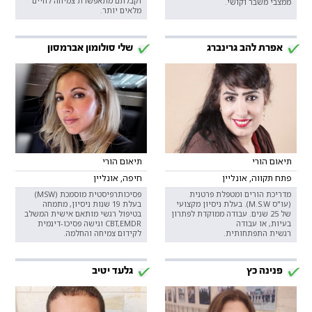
וקבלתם מתאפשרת צמיחה לחיים
ממצבי משבר וקושי.
מלאים יותר.
אפרת להב גרינברג
שלי סולומון אברמסון
תיאום הורי
תיאום הורי
פתח תקווה, אונליין
חיפה, אונליין
מדריכת הורים ומטפלת פרטנית
פסיכותרפיסטית מוסמכת (MSW)
(עו"ס M.S.W). בעלת ניסיון מקצועי
בעלת 19 שנות ניסיון, מתמחה
של 25 שנים. עבודה ממוקדת לפתרון
בטיפול רגשי מותאם אישית המשלב
בעיות, או עבודה
CBT,EMDR וגישה פסיכו-דינמית
רגשית התפתחותית.
לקידום צמיחה והחלמה.
פנינה כץ
גלעד יטיב