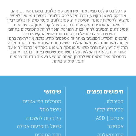
פורטל בטיפולנט מציע מגוון שירותים פסיכולוגים במקום אחד, ביניהם
אינדקס לאנשי מקצוע, מרכז מידע לפסיכולוגיה, כנסים וימי עיון לאנשי
מקצוע ולקסיקון למונחי פסיכולוגיה. פסיכולוגים ואנשי מקצוע יכולים לבקר
במאגר המאמרים המקצועיים בפורטל או לבקר במגוון של פורומים
פסיכולוגים הזמינים להתייעצות. הפורטל הופך להיות מהמובילים בתחום
הפסיכולוגיה בישראל בפרט ובתחום אנשי המקצוע בכלל.
התכנים והמידע המוצגים באתר זה מספקים מידע בלבד. אין לראות בהם
אבחנה ו/או חוות דעת ו/או המלצה רפואית והם אינם מהווים בשום מקרה
תחליף לייעוץ עם גורם מקצועי מוסמך. השימוש באתר או בתכניו הוא על
אחריותו הבלעדית והמלאה של המשתמש. שימוש באתר ובתכניו ייחשב
כהסכמה מצד המשתמש לתקנון האתר המופיע בעמוד מדיניות פרטיות
ותנאי שימוש באתר.
חיפושים נפוצים
שימושי
פסיכולוג
מטפלים לפי אזורים
פסיכולוג קליני
טיפול מוזל
אוטיזם | ASD
קליניקות להשכרה
אספרגר
טיפול בהפרעות אכילה
פיברומיאלגיה
מדור הספרים