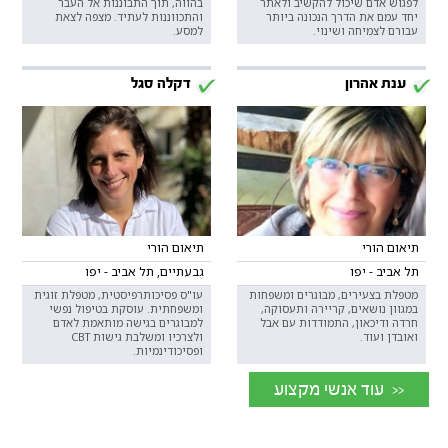
לפגוש אדם שיכול להקשיב ולאתר
בהווה, תוך התבוננות אל העבר
יחד עמם את הדרך הנכונה ביותר
והתכווננות לעתיד. מצפה לצאת
עבורם לצמיחה ושינוי.
למסע.
ענת אהרון
דקלה סגל
תיאום הורי
תיאום הורי
תל אביב - יפו
גבעתיים, תל אביב - יפו
מטפלת בצעירים, מבוגרים ומשפחות
עו"ס פסיכותרפיסטית, מטפלת זוגית
במגוון נושאים, קריירה ותעסוקה,
ומשפחתית. עוסקת בטיפול נפשי
חרדה ודיכאון, התמודדות עם אבל
למבוגרים בגישה מותאמת לאדם
ואובדן ועוד.
ולצרכיו ומשלבת גישות CBT
ופסיכודינמיות.
<< עוד אנשי מקצוע