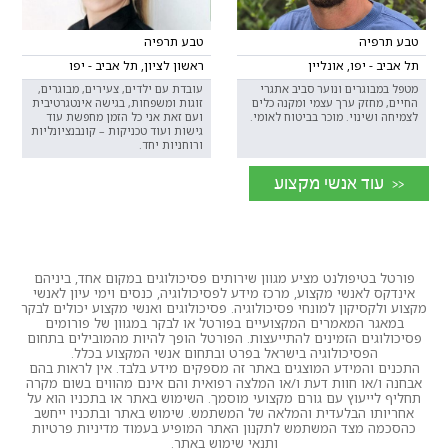
טבע תרפיה
טבע תרפיה
תל אביב - יפו, אונליין
ראשון לציון, תל אביב - יפו
מטפל במבוגרים ונוער סביב אתגרי
עובדת עם ילדים, צעירים, מבוגרים,
החיים, מחזק ערך עצמי ומקנה כלים
זוגות ומשפחות, בגישה אינטגרטיבית
לצמיחה ושינוי. מוכר בביטוח לאומי.
ועם זאת אני כל הזמן מחפשת עוד
גישות ועוד טכניקות – קונבנציונליות
ורוחניות יחד.
<< עוד אנשי מקצוע
פורטל בטיפולנט מציע מגוון שירותים פסיכולוגים במקום אחד, ביניהם
אינדקס לאנשי מקצוע, מרכז מידע לפסיכולוגיה, כנסים וימי עיון לאנשי
מקצוע ולקסיקון למונחי פסיכולוגיה. פסיכולוגים ואנשי מקצוע יכולים לבקר
במאגר המאמרים המקצועיים בפורטל או לבקר במגוון של פורומים
פסיכולוגים הזמינים להתייעצות. הפורטל הופך להיות מהמובילים בתחום
הפסיכולוגיה בישראל בפרט ובתחום אנשי המקצוע בכלל.
התכנים והמידע המוצגים באתר זה מספקים מידע בלבד. אין לראות בהם
אבחנה ו/או חוות דעת ו/או המלצה רפואית והם אינם מהווים בשום מקרה
תחליף לייעוץ עם גורם מקצועי מוסמך. השימוש באתר או בתכניו הוא על
אחריותו הבלעדית והמלאה של המשתמש. שימוש באתר ובתכניו ייחשב
כהסכמה מצד המשתמש לתקנון האתר המופיע בעמוד מדיניות פרטיות
ותנאי שימוש באתר.