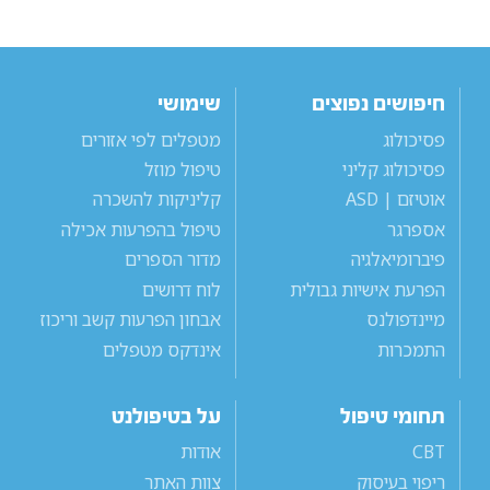
חיפושים נפוצים
שימושי
פסיכולוג
מטפלים לפי אזורים
פסיכולוג קליני
טיפול מוזל
אוטיזם | ASD
קליניקות להשכרה
אספרגר
טיפול בהפרעות אכילה
פיברומיאלגיה
מדור הספרים
הפרעת אישיות גבולית
לוח דרושים
מיינדפולנס
אבחון הפרעות קשב וריכוז
התמכרות
אינדקס מטפלים
תחומי טיפול
על בטיפולנט
CBT
אודות
ריפוי בעיסוק
צוות האתר