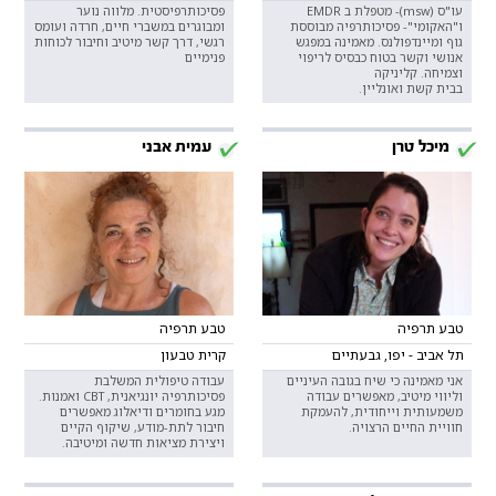
עו"ס (msw)- מטפלת ב EMDR
פסיכותרפיסטית. מלווה נוער
ו"האקומי"- פסיכותרפיה מבוססת
ומבוגרים במשברי חיים, חרדה ועומס
גוף ומיינדפולנס. מאמינה במפגש
רגשי, דרך קשר מיטיב וחיבור לכוחות
אנושי וקשר בטוח כבסיס לריפוי
פנימיים
וצמיחה. קליניקה
בבית קשת ואונליין.
מיכל טרן
עמית אבני
טבע תרפיה
טבע תרפיה
תל אביב - יפו, גבעתיים
קרית טבעון
אני מאמינה כי שיח בגובה העיניים
עבודה טיפולית המשלבת
וליווי מיטיב, מאפשרים עבודה
פסיכותרפיה יונגיאנית, CBT ואמנות.
משמעותית וייחודית, להעמקת
מגע בחומרים ודיאלוג מאפשרים
חוויית החיים הרצויה.
חיבור לתת-מודע, שיקוף הקיים
ויצירת מציאות חדשה ומיטיבה.