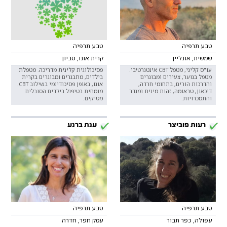
טבע תרפיה
טבע תרפיה
שמשית, אונליין
קרית אונו, סביון
עו"ס קליני, מטפל CBT אינטגרטיבי.
פסיכולוגית קלינית מדריכה. מטפלת
מטפל בנוער, צעירים ומבוגרים
בילדים, מתבגרים ומבוגרים בקרית
והדרכות הורים, בתחומי חרדה,
אונו, באופן פסיכודינמי בשילוב CBT.
דיכאון, טראומה, זהות מינית ומגדר
מומחית בטיפול בילדים הסובלים
והתמכרויות.
מטיקים.
רעות פוביצר
ענת ברנע
טבע תרפיה
טבע תרפיה
עפולה, כפר תבור
עמק חפר, חדרה