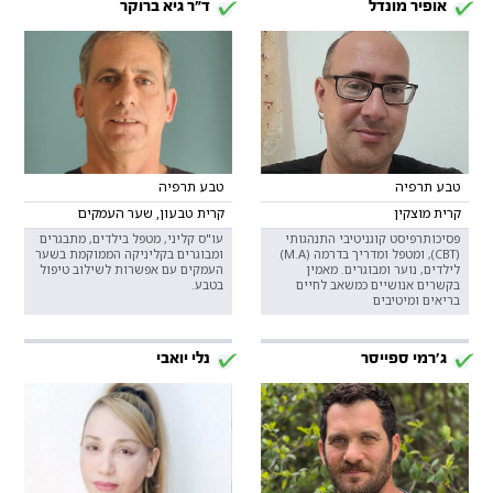
אופיר מונדל
ד"ר גיא ברוקר
טבע תרפיה
טבע תרפיה
קרית מוצקין
קרית טבעון, שער העמקים
פסיכותרפיסט קוגניטיבי התנהגותי
עו"ס קליני, מטפל בילדים, מתבגרים
(CBT), ומטפל ומדריך בדרמה (M.A)
ומבוגרים בקליניקה הממוקמת בשער
לילדים, נוער ומבוגרים. מאמין
העמקים עם אפשרות לשילוב טיפול
בקשרים אנושיים כמשאב לחיים
בטבע.
בריאים ומיטיבים
ג'רמי ספייסר
נלי יואבי