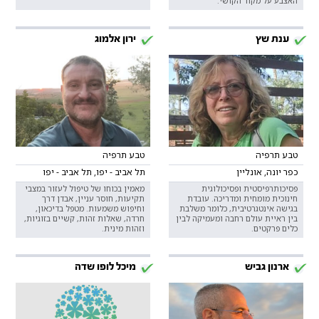
האצבע על מקור הקושי.
ענת שץ
ירון אלמוג
טבע תרפיה
טבע תרפיה
כפר יונה, אונליין
תל אביב - יפו, תל אביב - יפו
פסיכותרפיסטית ופסיכולוגית
מאמין בכוחו של טיפול לעזור במצבי
חינוכית מומחית ומדריכה. עובדת
תקיעות, חוסר עניין, אבדן דרך
בגישה אינטגרטיבית, כלומר משלבת
וחיפוש משמעות. מטפל בדיכאון,
בין ראיית עולם רחבה ומעמיקה לבין
חרדה, שאלות זהות, קשיים בזוגיות,
כלים פרקטים.
וזהות מינית.
ארנון גביש
מיכל לופו שדה