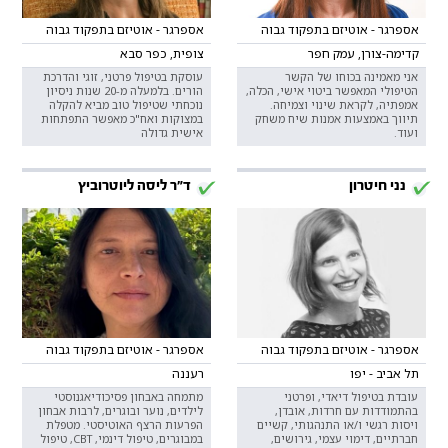
אספרגר - אוטיזם בתפקוד גבוה
אספרגר - אוטיזם בתפקוד גבוה
קדימה-צורן, עמק חפר
צופית, כפר סבא
אני מאמינה בכוחו של הקשר
עוסקת בטיפול פרטני, זוגי והדרכת
הטיפולי המאפשר ביטוי אישי, הכלה,
הורים. בלמעלה מ-20 שנות ניסיון
אמפתיה, לקראת שינוי וצמיחה.
נוכחתי שטיפול טוב מביא להקלה
תיווך באמצעות אמנות שיח משחק
במצוקות ואח"כ מאפשר התפתחות
ועוד.
אישית גדולה
נני חיטרון
ד"ר ליסה ליוטרוביץ
אספרגר - אוטיזם בתפקוד גבוה
אספרגר - אוטיזם בתפקוד גבוה
תל אביב - יפו
רעננה
עובדת בטיפול דיאדי, ופרטני
מתמחה באבחון פסיכודיאגנוסטי
בהתמודדות עם חרדות, אובדן,
לילדים, נוער ובוגרים, לרבות אבחון
ויסות רגשי ו/או התנהגותי, קשיים
הפרעות הרצף האוטיסטי. מטפלת
חברתיים, דימוי עצמי, גירושים,
במבוגרים, טיפול דינמי, CBT, טיפול