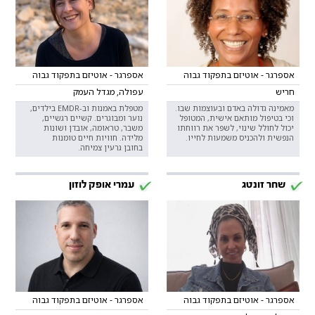
אספרגר - אוטיזם בתפקוד גבוה
אספרגר - אוטיזם בתפקוד גבוה
חריש
עפולה, מגדל העמק
מאמינה גדולה באדם ובעוצמות שבו.
מטפלת באמנות וב-EMDR בילדים,
וכי בטיפול מותאם אישית, המטופל
נוער ומבוגרים. קשיים רגשיים,
יכול לחולל שינוי, לשפר את רווחתו
משבר, טראומה, אובדן ושונות
הנפשית ולהכניס משמעות לחייו.
מלידה. חוויות חיים טומנות
בחובן גרעין צמיחה.
שחר זונטג
עמרי אופק לוזון
אספרגר - אוטיזם בתפקוד גבוה
אספרגר - אוטיזם בתפקוד גבוה