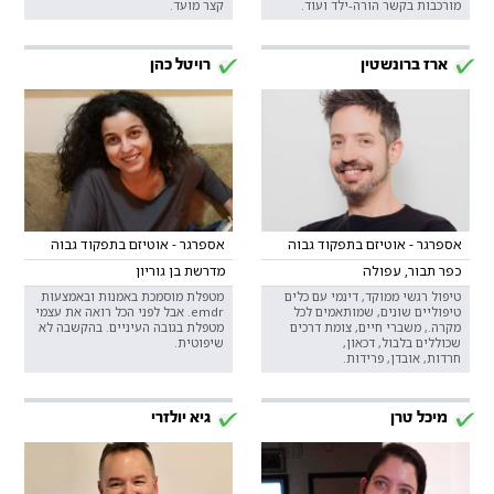
מורכבות בקשר הורה-ילד ועוד.
קצר מועד.
ארז ברונשטין
רויטל כהן
אספרגר - אוטיזם בתפקוד גבוה
אספרגר - אוטיזם בתפקוד גבוה
כפר תבור, עפולה
מדרשת בן גוריון
טיפול רגשי ממוקד, דינמי עם כלים
מטפלת מוסמכת באמנות ובאמצעות
טיפוליים שונים, שמותאמים לכל
emdr. אבל לפני הכל רואה את עצמי
מקרה., משברי חיים, צומת דרכים
מטפלת בגובה העיניים. בהקשבה לא
שכוללים בלבול, דכאון,
שיפוטית.
חרדות, אובדן, פרידות.
מיכל טרן
גיא יולזרי