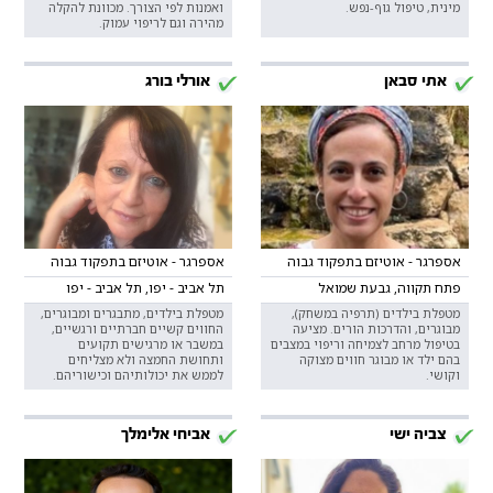
מינית, טיפול גוף-נפש.
ואמנות לפי הצורך. מכוונת להקלה
מהירה וגם לריפוי עמוק.
אתי סבאן
אורלי בורג
אספרגר - אוטיזם בתפקוד גבוה
אספרגר - אוטיזם בתפקוד גבוה
פתח תקווה, גבעת שמואל
תל אביב - יפו, תל אביב - יפו
מטפלת בילדים (תרפיה במשחק),
מטפלת בילדים, מתבגרים ומבוגרים,
מבוגרים, והדרכות הורים. מציעה
החווים קשיים חברתיים ורגשיים,
בטיפול מרחב לצמיחה וריפוי במצבים
במשבר או מרגישים תקועים
בהם ילד או מבוגר חווים מצוקה
ותחושת החמצה ולא מצליחים
וקושי.
לממש את יכולותיהם וכישוריהם.
צביה ישי
אביחי אלימלך