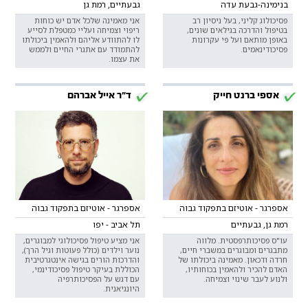
בנימינה-גבעת עדה
גבעתיים, רמת גן
פסיכולוג קליני, בעל ניסיון רב
אני מאמינה שלכל אדם יש כוחות
בטיפול והדרכה בגילאים שונים,
ריפוי וצמיחה ועליי כמטפלת לסייע
באופן מותאם ועל פי עקרונות
לו להתוודע אליהם ולהאמין ביכולתו
פסיכודינאמים.
להתמודד עם אתגרי החיים ולממש
את עצמו.
אספי ברנט חייק
ד"ר אייל אברהם
אספרגר - אוטיזם בתפקוד גבוה
אספרגר - אוטיזם בתפקוד גבוה
רמת גן, גבעתיים
תל אביב - יפו
עו"ס פסיכותרפסטית. מלווה
אני מציע טיפול פסיכולוגי למבוגרים,
מתבגרים ומבוגרים במשברי חיים,
נוער וילדים (כולל פעוטות וגיל הרך),
חרדה ודכאון. מאמינה ביכולתו של
והדרכות הורים בגישה אינטגרטיבית
האדם להכיר ולהאמין בכוחותיו,
הכוללת בעיקר טיפול פסיכודינמי,
ולנוע לעבר שינוי וצמיחה.
עם דגש על הפסיכותרפיה
היונגיאנית.