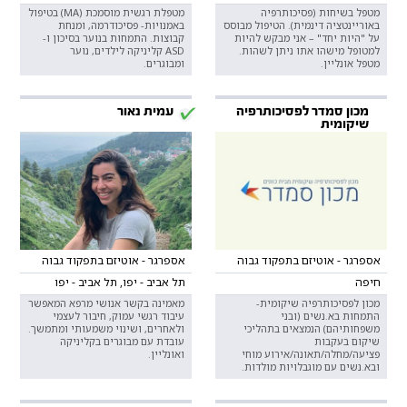
מטפל בשיחות (פסיכותרפיה
מטפלת רגשית מוסמכת (MA) בטיפול
באוריינטציה דינמית). הטיפול מבוסס
באמנויות- פסיכודרמה, ומנחת
על "היות יחד" – אני מבקש להיות
קבוצות. התמחות בנוער בסיכון ו-
למטופל מישהו אתו ניתן ‏לשהות.‏
ASD קליניקה לילדים, נוער
מטפל אונליין.
ומבוגרים.
מכון סמדר לפסיכותרפיה
עמית נאור
שיקומית
אספרגר - אוטיזם בתפקוד גבוה
אספרגר - אוטיזם בתפקוד גבוה
חיפה
תל אביב - יפו, תל אביב - יפו
מכון לפסיכותרפיה שיקומית-
מאמינה בקשר אנושי מרפא המאפשר
התמחות בא.נשים (ובני
עיבוד רגשי עמוק, חיבור לעצמי
משפחותיהם) הנמצאים בתהליכי
ולאחרים, ושינוי משמעותי ומתמשך.
שיקום בעקבות
עובדת עם מבוגרים בקליניקה
פציעה/מחלה/תאונה/אירוע מוחי
ואונליין.
ובא.נשים עם מוגבלויות מולדות.