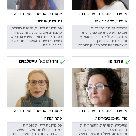
אספרגר - אוטיזם בתפקוד גבוה
אספרגר - אוטיזם בתפקוד גבוה
אונליין, תל אביב - יפו
ירושלים, אונליין
מדריכה קלינית למטפלות
פסיכולוגית קלינית, מטפלת בילדים,
ופסיכותרפיסטית פסיכואנליטית,
מתבגרים ומבוגרים, בעיקר בגישה
מדריכה באונליין מטפלות מהארץ
פסיכודינמית. רואה במפגש הבינאישי
ומחו"ל בתחילת דרכן
כמפתח לריפוי, כמאפשר יותר יכולת
כעצמאיות\עובדות מרחוק מתמחה
בחירה וביטוי.
עדנה מן
ורד (Rosa) טייטלבוים
אספרגר - אוטיזם בתפקוד גבוה
אספרגר - אוטיזם בתפקוד גבוה
מודיעין-מכבים-רעות
פתח תקווה
פסיכולוגית קלינית, התפתחותית
פסיכולוגית קלינית מומחית
וחינוכית מוסמכת. מטפלת בילדים
למבוגרים וילדים. משלבת גישה
ומתבגרים, טיפול בטראומה, בפגיעה
דינאמית עם CBT, גוף- נפש, רוחניות