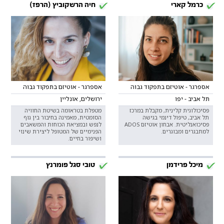
כרמל קארי
חיה הרשקוביץ (הרפז)
אספרגר - אוטיזם בתפקוד גבוה
אספרגר - אוטיזם בתפקוד גבוה
תל אביב - יפו
ירושלים, אונליין
פסיכולוגית קלינית, מקבלת במרכז
מטפלת בטראומה בשיטת החוויה
תל אביב, טיפול דינמי בגישה
הסומטית, מאמינה בחיבור בין גוף
פסיכואנליטית. אבחון אוטיזם ADOS
לנפש ובמציאת הכוחות והמשאבים
למתבגרים ומבוגרים.
הפנימיים של המטופל ליצירת שינוי
ושיפור בחיים.
מיכל פרידמן
טובי סגל פומרנץ