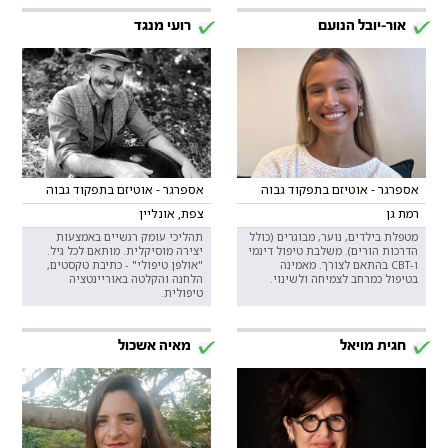
אור-יובל הנועם
רועי מנגד
אספרגר - אוטיזם בתפקוד גבוה
אספרגר - אוטיזם בתפקוד גבוה
רמת גן
צפת, אונליין
מטפלת בילדים, נוער, מבוגרים (כולל
תהליכי עומק רגשיים באמצעות
הדרכות הורים). משלבת טיפול דינמי
יצירה מוסיקלית. מותאם לכל גיל.
ו-CBT בהתאם לצורך. מאמינה
"אולפן טיפולי" - כתיבת טקסטים,
בטיפול כמרחב לצמיחה ולשינוי.
הלחנה והקלטה באוריינטציה
טיפולית.
חגית מויאל
מאיה אשכול