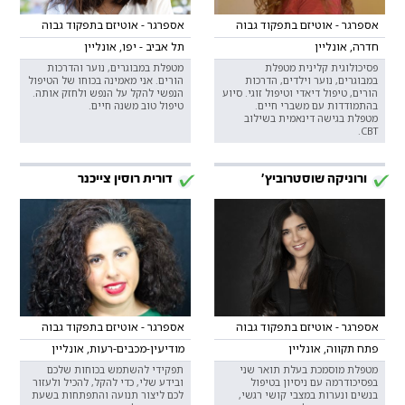
אספרגר - אוטיזם בתפקוד גבוה
אספרגר - אוטיזם בתפקוד גבוה
חדרה, אונליין
תל אביב - יפו, אונליין
פסיכולוגית קלינית מטפלת
מטפלת במבוגרים, נוער והדרכות
במבוגרים, נוער וילדים, הדרכות
הורים. אני מאמינה בכוחו של הטיפול
הורים, טיפול דיאדי וטיפול זוגי. סיוע
הנפשי להקל על הנפש ולחזק אותה.
בהתמודדות עם משברי חיים.
טיפול טוב משנה חיים.
מטפלת בגישה דינאמית בשילוב
CBT.
ורוניקה שוסטרוביץ׳
דורית רוסין צייכנר
אספרגר - אוטיזם בתפקוד גבוה
אספרגר - אוטיזם בתפקוד גבוה
פתח תקווה, אונליין
מודיעין-מכבים-רעות, אונליין
מטפלת מוסמכת בעלת תואר שני
תפקידי להשתמש בכוחות שלכם
בפסיכודרמה עם ניסיון בטיפול
ובידע שלי, כדי להקל, להכיל ולעזור
בנשים ונערות במצבי קושי רגשי,
לכם ליצור תנועה והתפתחות בשעת