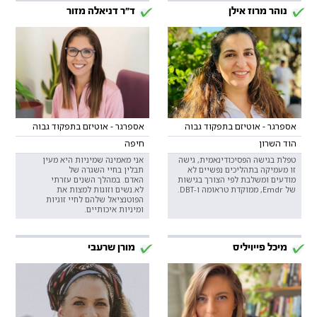
נוהר מרוז אילן
ד"ר דניאלה מזור
אספרגר - אוטיזם בתפקוד גבוה
אספרגר - אוטיזם בתפקוד גבוה
הוד השרון
חיפה
טפלת בגישה הפסיכודינאמית, גישה
אני מאמינה שמיניות היא מעין
זו מעמיקה בתהליכים נפשיים לא
תבלין בחיי השגרה של
מודעים ומשלבת לפי הצורך בגישות
האדם. במהלך השנים עזרתי
של Emdr, ממוקדת טראומה ו-DBT.
לא.נשים וזוגות למצות את
הפוטנציאל שלהם לחיי זוגיות
ומיניות איכותיים.
מיכל פייויליס
מורן שרעבי