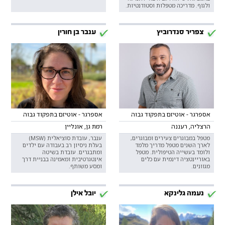
ולגוף. מדריכה מטפלות וסטודנטיות.
צפריר סנדרוביץ
ענבר בן חורין
אספרגר - אוטיזם בתפקוד גבוה
אספרגר - אוטיזם בתפקוד גבוה
הרצליה, רעננה
רמת גן, אונליין
מטפל במבוגרים צעירים ומבוגרים,
ענבר, עובדת סוציאלית (MSW)
לארך השנים מטפל מדריך מלמד
בעלת ניסיון רב בעבודה עם ילדים
ולומד בעשייה הטיפולית. מטפל
ומתבגרים. עובדת בשיטה
באוריינטציה דינמית עם כלים
אינטגרטיבית ומאמינה בבניית דרך
מגוונים.
ומסע משותף.
נעמה גלינקא
יובל אילן