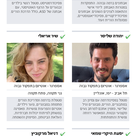
אבחונים ברמה גבוהה. התמקדות
פסיכודרמטיסט, מטפל רגשי בילדים
במטרות האבחון. ליווי אישי
ובנערים על הרצף האוטיסטי, עם
והתאמה לצרכים השונים. אבחונים
אבחנה של ASD, כולל הדרכת הורים.
פסיכודידקטיים, פסיכודיאגנוסטיים,
מסוגלות הורית ועוד.
יהודה שליסר
שיר אריאלי
אספרגר - אוטיזם בתפקוד גבוה
אספרגר - אוטיזם בתפקוד גבוה
תל אביב - יפו, אונליין
גני תקווה, פתח תקווה
מטפל בפסיכודרמה עם נסיון רב
מטפלת בדרמה ומדריכת הורים.
במתבגרים, הורים, מבוגרים וגיל
מתמחה במבוגרים, נוער וילדים,
שלישי, מזמין אתכם למרחב נעים
אוטיזם והפרעות נפשיות. מאמינה
מקצועי ובטוח, המאפשר רווחה
במשחק לפיתוח יכולות חברתיות,
נפשית והתפתחות.
העלאת הביטחון, הסיפוק והשמחה.
יפעת היקרי שמאי
דניאל מרקוביץ