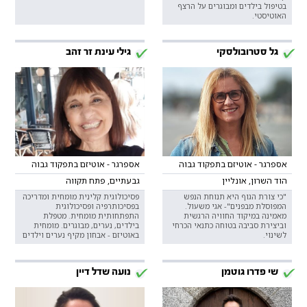
בטיפול בילדים ומבוגרים על הרצף
האוטיסטי.
גל סטרובולסקי
גילי עינת זר זהב
אספרגר - אוטיזם בתפקוד גבוה
אספרגר - אוטיזם בתפקוד גבוה
הוד השרון, אונליין
גבעתיים, פתח תקווה
"כי צורת הגוף היא תנוחת הנפש
פסיכולוגית קלינית מומחית ומדריכה
המפוסלת מבפנים"- אגי משעול.
בפסיכותרפיה ופסיכולוגית
מאמינה במיקוד החוויה הרגשית
התפתחותית מומחית. מטפלת
וביצירת סביבה בטוחה כתנאי הכרחי
בילדים, נערים, מבוגרים. מומחית
לשינוי.
באוטיזם - אבחון מקיף נערים וילדים
שי פדרו גוטמן
נועה שדל דיין