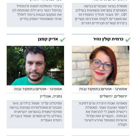
מטפלת בנוער ומבוגרים בגישה
בעיניי ההחלטה לפנות ולהתחיל
הממוקדת במציאת משמעות בשילוב
בטיפול רגשי היא דלת הפותחת לנו
CBT. יחד נעבור תהליך התמודדות
את המקום הבטוח ביותר לחולל
עם משברים/ לקות/ אובדנים/ קשיים
שינוי משמעותי ועמוק בחיינו.
ביצירת קשרים חברתיים וזוגיים.
כרמית קולץ נהיר
אדיק קפצן
אספרגר - אוטיזם בתפקוד גבוה
אספרגר - אוטיזם בתפקוד גבוה
ירושלים, ירושלים
נתניה, אונליין
מאמינה שכוח היצירה גורם לחיבור
פסיכולוג קליני. מטפל בילדים, נוער
לעצמי ואהבת עצמי. כמטפלת
ומבוגרים מאוכלוסיות מגוונות בגישה
ריגשית חשוב לי להראות את
פסיכודינאמית בהשראה יונגיאנית
הכוחות , הקשיים ואת מכלול
בשילוב כלים נוספים. מטפל בעברית,
אישיות המטופל שיגיע לשינוי
רוסית ואנגלית.
וקבלה.