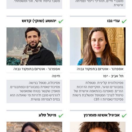
משברי חיים, תהליכי ריפוי וצמיחה
משבר.טיפול אישי, זוגי ומשפחתי.
אישית.
עדי נבו
יהושע (שוקי) קדוש
אספרגר - אוטיזם בתפקוד גבוה
אספרגר - אוטיזם בתפקוד גבוה
תל אביב - יפו
חיפה
פסיכולוגית קלינית. מטפלת
פסיכולוג, מטפל בגישה
במבוגרים ונוער, ומקיימת הדרכות
פסיכודינאמית במבוגרים ובמתבגרים.
הורים. מאמינה בהתאמה אישית של
מאמין שקשר בטוח שמאפשר
טיפול לצרכי המטופל ומשלבת גישות
להרגיש מובן ולהיות מי שאת/ה הוא
פסיכודינאמיות ו-CBT
בסיס לצמיחה נפשית.
אביגיל אשטו פומרנץ
מיטל סלע