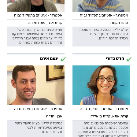
אספרגר - אוטיזם בתפקוד גבוה
אספרגר - אוטיזם בתפקוד גבוה
פתח תקווה
קרית אונו, פתח תקווה
עו"ס קליני. מטפל משפחתי מוסמך.
אני מאמינה בתהליך המרפא של
טיפול פרטני במגוון קשיים
האמנות ובקשר המשמעותי שנרקם
הכולל הדרכת הורים.
כדי לייצר מקום בטוח עבור הילדים
וההורים לגלות כוחות נסתרים.
הדס כדורי
ינעם אירם
אספרגר - אוטיזם בתפקוד גבוה
אספרגר - אוטיזם בתפקוד גבוה
קרית אתא, קרית ביאליק
אבן יהודה
פסיכותרפיסטית פסיכואנליטית
פסיכולוג קליני. מציע טיפול רגשי
ומטפלת בתנועה במבוגרים, נוער
בגישה פסיכודינמית לבני
וילדים. מטפלת עם הקשבה עמוקה
נוער ומבוגרים
באמצעות שיחה ועם חיבור לתנועה