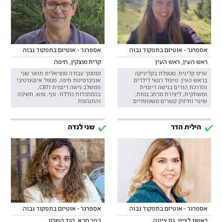
אספרגר - אוטיזם בתפקוד גבוה
אספרגר - אוטיזם בתפקוד גבוה
ראש העין, ראש העין
קרית מוצקין, חיפה
עו״ס קלינית. מטפלת בקליניקה
מוסמך עבודה סוציאלית תואר שני
בראש העין. טיפול רגשי לילדים
אוניברסיטת חיפה. מטפל אינטגרטיבי
והדרכת הורים בגישה דינמית
המשלב גישה דינמית וCBT,
ומשחקית, ליצירת מרחב בטוח,
בהסתכלות כוללת- גוף, נפש, חשיבה
שינוי וחיזוק קשרים משפחתיים.
והתנהגות.
הילית הדר
שני לנדה
אספרגר - אוטיזם בתפקוד גבוה
אספרגר - אוטיזם בתפקוד גבוה
ראשון לציון, נס ציונה
כפר סבא, הוד השרון