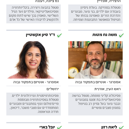
הרצליה, אונליין
נס ציונה, רעננה
מטפלת במוזיקה. בעלת ניסיון
מטפל בהבעה ויצירה, ביבליותרפיה
בעבודה עם ילדים, בני נוער, מבוגרים
ופסיכואנליטיקאי, מילדים ועד הגיל
והדרכת הורים. מאמינה בכוחו של
השלישי, מאמין בכך שיש לתת מקום
הטיפול כמאפשר התבוננות וצמיחה.
ולהקשיב לדיבורו האישי של כל אדם.
משה נח מטות
ד"ר סיון אקשטיין
אספרגר - אוטיזם בתפקוד גבוה
אספרגר - אוטיזם בתפקוד גבוה
ראש העין, אורנית
ירושלים
פסיכולוג קליני מומחה, מטפל בגישה
פסיכותרפיסטית ונוירולוגית ילדים.
פסיכואנליטית בת זמננו במבוגרים
מטפלת בפסיכותרפיה מבוססת
ובבני נוער בעל נסיון רב בטיפול
מיינדפולנס וגוף במתבגרים ומבוגרים
במגוון מצבים נפשיים.
המתמודדים עם מצבי משבר, דיכאון,
חרדה וטראומה.
ליאת רזון
יובל בארי