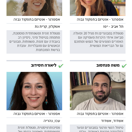
אספרגר - אוטיזם בתפקוד גבוה
אספרגר - אוטיזם בתפקוד גבוה
תל אביב - יפו
אשקלון, קרית גת
מטפלת במבוגרים.ות מגיל 20 ומעלה.
מטפלת זוגית ומשפחתית מוסמכת,
מביאה איתי היכרות מעמיקה עם
מתמחה בטיפול מיני, ניסיון רב
האזורים הפגועים של הנפש ומתוכם
בעבודה עם זוגות, משפחות, מבוגרים
גם על הבריאות הנפשית.
ובאנשים עם מוגבלויות. עובדת
בגישת המובחנות.
משה פנחסוב
ליאורה חסידוב
אספרגר - אוטיזם בתפקוד גבוה
אספרגר - אוטיזם בתפקוד גבוה
אשדוד, אשדוד
עכו, נהריה
טיפול רגשי פרטני במבוגרים ונוער
פסיכותרפיסטית, מטפלת זוגית
בקליניקה פרטית באשדוד. עו"ס
ומשפחתית. מאמינה בכוחו של