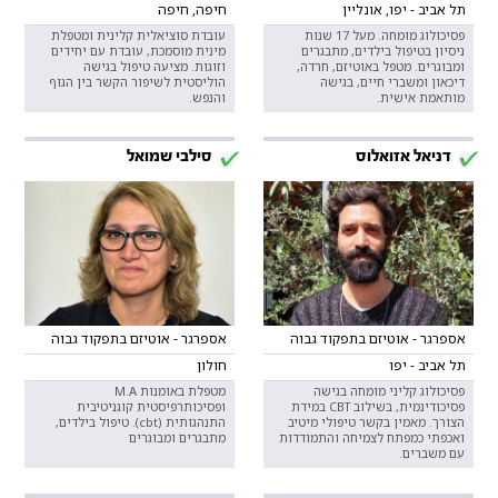
תל אביב - יפו, אונליין
חיפה, חיפה
פסיכולוג מומחה. מעל 17 שנות
עובדת סוציאלית קלינית ומטפלת
ניסיון בטיפול בילדים, מתבגרים
מינית מוסמכת, עובדת עם יחידים
ומבוגרים. מטפל באוטיזם, חרדה,
וזוגות. מציעה טיפול בגישה
דיכאון ומשברי חיים, בגישה
הוליסטית לשיפור הקשר בין הגוף
מותאמת אישית.
והנפש.
דניאל אזואלוס
סילבי שמואל
אספרגר - אוטיזם בתפקוד גבוה
אספרגר - אוטיזם בתפקוד גבוה
תל אביב - יפו
חולון
פסיכולוג קליני מומחה בגישה
מטפלת באומנות M.A
פסיכודינמית, בשילוב CBT במידת
ופסיכותרפיסטית קוגניטיבית
הצורך. מאמין בקשר טיפולי מיטיב
התנהגותית (cbt). טיפול בילדים,
ואכפתי כמפתח לצמיחה והתמודדות
מתבגרים ומבוגרים
עם משברים.