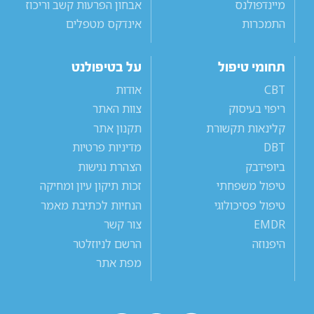
מיינדפולנס
אבחון הפרעות קשב וריכוז
התמכרות
אינדקס מטפלים
תחומי טיפול
על בטיפולנט
CBT
אודות
ריפוי בעיסוק
צוות האתר
קלינאות תקשורת
תקנון אתר
DBT
מדיניות פרטיות
ביופידבק
הצהרת נגישות
טיפול משפחתי
זכות תיקון עיון ומחיקה
טיפול פסיכולוגי
הנחיות לכתיבת מאמר
EMDR
צור קשר
היפנוזה
הרשם לניוזלטר
מפת אתר