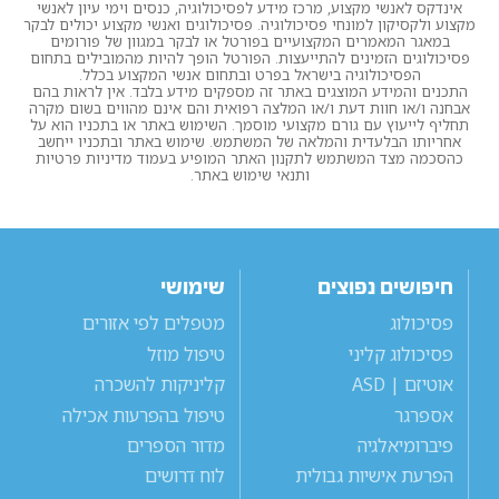
אינדקס לאנשי מקצוע, מרכז מידע לפסיכולוגיה, כנסים וימי עיון לאנשי
מקצוע ולקסיקון למונחי פסיכולוגיה. פסיכולוגים ואנשי מקצוע יכולים לבקר
במאגר המאמרים המקצועיים בפורטל או לבקר במגוון של פורומים
פסיכולוגים הזמינים להתייעצות. הפורטל הופך להיות מהמובילים בתחום
הפסיכולוגיה בישראל בפרט ובתחום אנשי המקצוע בכלל.
התכנים והמידע המוצגים באתר זה מספקים מידע בלבד. אין לראות בהם
אבחנה ו/או חוות דעת ו/או המלצה רפואית והם אינם מהווים בשום מקרה
תחליף לייעוץ עם גורם מקצועי מוסמך. השימוש באתר או בתכניו הוא על
אחריותו הבלעדית והמלאה של המשתמש. שימוש באתר ובתכניו ייחשב
כהסכמה מצד המשתמש לתקנון האתר המופיע בעמוד מדיניות פרטיות
ותנאי שימוש באתר.
חיפושים נפוצים
שימושי
פסיכולוג
מטפלים לפי אזורים
פסיכולוג קליני
טיפול מוזל
אוטיזם | ASD
קליניקות להשכרה
אספרגר
טיפול בהפרעות אכילה
פיברומיאלגיה
מדור הספרים
הפרעת אישיות גבולית
לוח דרושים