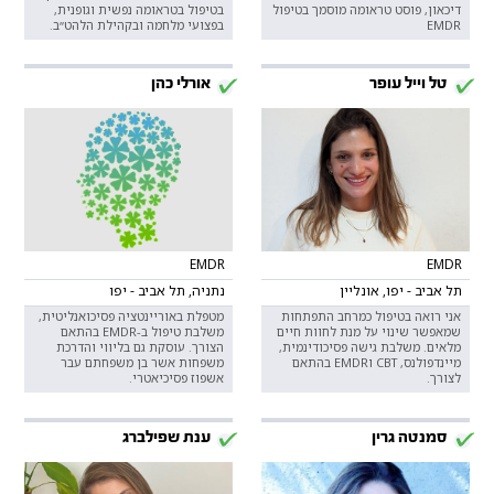
דיכאון, פוסט טראומה מוסמך בטיפול
בטיפול בטראומה נפשית וגופנית,
EMDR
בפצועי מלחמה ובקהילת הלהט״ב.
טל וייל עופר
אורלי כהן
EMDR
EMDR
תל אביב - יפו, אונליין
נתניה, תל אביב - יפו
אני רואה בטיפול כמרחב התפתחות
מטפלת באוריינטציה פסיכואנליטית,
שמאפשר שינוי על מנת לחוות חיים
משלבת טיפול ב-EMDR בהתאם
מלאים. משלבת גישה פסיכודינמית,
הצורך. עוסקת גם בליווי והדרכת
מיינדפולנס, CBT וEMDR בהתאם
משפחות אשר בן משפחתם עבר
לצורך.
אשפוז פסיכיאטרי.
סמנטה גרין
ענת שפילברג