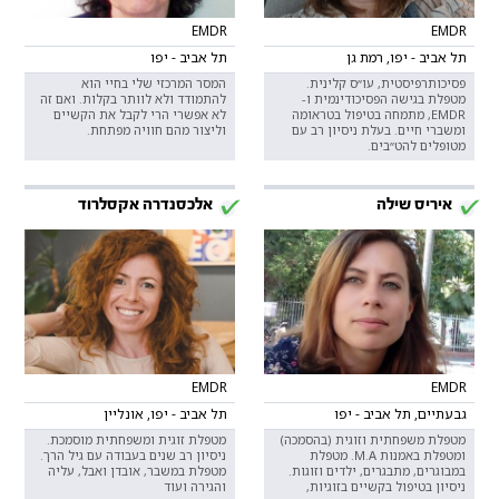
EMDR
EMDR
תל אביב - יפו, רמת גן
תל אביב - יפו
פסיכותרפיסטית, עו״ס קלינית.
המסר המרכזי שלי בחיי הוא
מטפלת בגישה הפסיכודינמית ו-
להתמודד ולא לוותר בקלות. ואם זה
EMDR, מתמחה בטיפול בטראומה
לא אפשרי הרי לקבל את הקשיים
ומשברי חיים. בעלת ניסיון רב עם
וליצור מהם חוויה מפתחת.
מטופלים להט״בים.
איריס שילה
אלכסנדרה אקסלרוד
EMDR
EMDR
גבעתיים, תל אביב - יפו
תל אביב - יפו, אונליין
מטפלת משפחתית וזוגית (בהסמכה)
מטפלת זוגית ומשפחתית מוסמכת.
ומטפלת באמנות M.A. מטפלת
ניסיון רב שנים בעבודה עם גיל הרך.
במבוגרים, מתבגרים, ילדים וזוגות.
מטפלת במשבר, אובדן ואבל, עליה
ניסיון בטיפול בקשיים בזוגיות,
והגירה ועוד