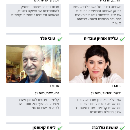
רמת גן, הרצליה
רמת גן, קרית אונו
מאמינה בכוחו של האדם לרפא עצמו,
מרחב טיפולי אמפתי ומחזיק
בחוזק האמונה והחשיבה החיובית.
להתמודדות עם מצוקה רגשית,
אנו יכולים ללמוד לנהל את מערכת
טראומה ודפוסים פוגעניים בקשרים.
ההפעלה הרגשית ולהגיע לרווחה
נפשית.
עליזה אוחיון עובדיה
טובי פלד
EMDR
EMDR
גבעת שמואל, רמת גן
גבעתיים, רמת גן
שמי עליזה אוחיון עובדיה, עובדת
קליניקה פרטית לאבחון ויעוץ
סוציאלית, בוגרת לימודי עבודה
פסיכולוגי, יעוץ זוגי, חוות דעת
סוציאלית קלינית באונברסיטת בר
לביה"מ. יעוץ ארגוני.
אילן. מטפלת במבוגרים.
שושנה גולדברג
ליאת קאופמן