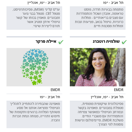
תל אביב - יפו
תל אביב - יפו, אונליין
מתמחה בבעיות חרדה, פוסט
עו"ס קליני (MSW), פסיכותרפיסט,
טראומה, אובדן ושכול והתמודדות
מטפל CBT. מטפל בבני נוער
עם מצבים בריאותיים - מחלות
ומבוגרים. מאמין בכוחו של קשר
כרוניות, טיפול בכאב, פציעות ונכות
טיפולי איתן ומטיב אשר
ומחלות מסכנות חיים.
תורם ליצירת שינוי.
שולמית רוטברג
איילת פרקר
EMDR
EMDR
תל אביב - יפו, אונליין
תל אביב - יפו
פסיכולוגית שיקומית מומחית,
מאמינה שהבחירה להתחייב לתהליך
מטפלת במבוגרים. מאמינה בקשר
הטיפולי מוציאה אותנו אל מסע
ובמרחב הטיפולי כמאפשר צמיחה
משותף המלווה ברגעים ותקופות של
והתמודדות עם משברי החיים.
חיפוש ותהייה, מנוחה ונחת הכרות
משלבת EMDR, מיינדפולנס וגישות
והכרה.
נוספות לפי הצורך.