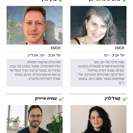
EMDR
EMDR
תל אביב - יפו
תל אביב - יפו, אונליין
שמי מיכל אל-יגון ואני
פסיכולוג שיקומי מומחה
פסיכותרפיסטית ומטפלת בתנועה
ונוירופסיכולוג. מטפל במרכז תל אביב
עם 20 שנות ניסיון בטיפול.
בצעירים, מבוגרים ובני הגיל השלישי
הקליניקה המרווחת והנעימה שלי
בגישה אינטגרטיבית. מרחב בטוח
ממוקמת באזור שקט ביפו, בסמוך
ומכיל לקהילת הלהט"ב.
לים.
קורל לרין
עמית אייזיק