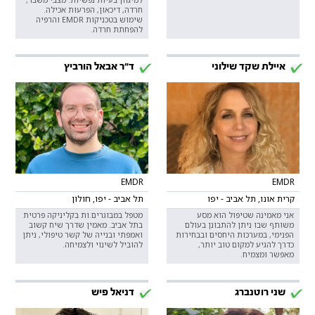
חרדה, דיכאון, הפרעות אכילה.
שימוש בטכניקות EMDR והרפיה
להפחתת חרדה.
איילת שקד שילוני
ד"ר אבאל הורביץ
EMDR
EMDR
קרית אונו, תל אביב - יפו
תל אביב - יפו, חולון
אני מאמינה שטיפול הוא מסע
מטפל במבוגרים.ות בקליניקה פרטית
משותף שבו ניתן להתבונן בעולם
בתל אביב. מאמין שדרך שיח קשוב
הפנימי, במערכות היחסים ובבחירות
ואמפתי ובנייה של קשר טיפולי, ניתן
כדרך להגיע למקום טוב יותר,
להוביל לשינוי ולצמיחה.
מאפשר ומצמיח.
שני רוטנברג
דניאל פיש