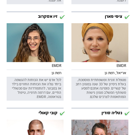
לעצמו.
את עצמו.
ציפי פארן
זיו אסקרוב
EMDR
EMDR
אריאל, רמת גן
רמת גן
מטפלת זוגית ומשפחתית מוסמכת,
לכל אדם יש את הכוחות להגשמה.
בעלת ניסיון של 33 שנה במגוון רחב
ביחד נגלה את הכוחות החווים בילד
של קשיים. מזמינה אתכם למסע
או במבוגר, להתמודדות עם מכשולי
משותף המשלב מגוון גישות
החיים, עם דרמה תרפיה, טיפול
המותאמות לצרכים שלכם.
בטראומה, EMDR.
נטליה סודין
קובי קאולי