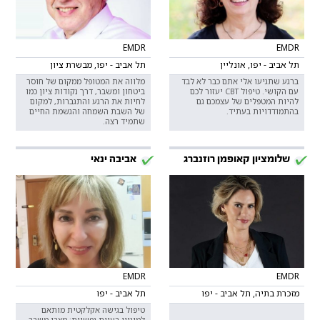
EMDR
EMDR
תל אביב - יפו, אונליין
תל אביב - יפו, מבשרת ציון
ברגע שתגיעו אלי אתם כבר לא לבד
מלווה את המטופל ממקום של חוסר
עם הקושי. טיפול CBT יעזור לכם
ביטחון ומשבר, דרך נקודות ציון כמו
להיות המטפלים של עצמכם גם
לחיות את הרגע והתגברות, למקום
בהתמודדויות בעתיד.
של השבת השמחה והגשמת החיים
שתמיד רצה.
שלומציון קאופמן רוזנברג
אביבה ינאי
EMDR
EMDR
מזכרת בתיה, תל אביב - יפו
תל אביב - יפו
טיפול בגישה אקלקטית מותאם
למיגוון בעיות נפשיות: מצבי משבר,