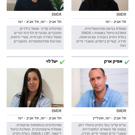
EMDR
EMDR
תל אביב - יפו
תל אביב - יפו, תל אביב - יפו
מטפלת בגישה פסיכואנליטית,
פסיכולוג קליני. מטפל בילדים,
משלבת טיפול באמנות ו-EMDR.
מתבגרים, מבוגרים והדרכת הורים.
בעלת ניסיון בעבודה עם טראומה,
מטפל בחרדה חברתית, קשיי וויסות,
חרדה, קשיים ביחסים, משברי חיים
הפרעות פסיכוסומטיות, ומשברים.
ועוד
אפיק ארק
יעל לוי
EMDR
EMDR
תל אביב - יפו, אונליין
תל אביב - יפו, תל אביב - יפו
עו"ס קליני בעל ניסיון טיפולי רחב
פסיכולוגית בהתמחות שיקומית,
במגוון של נושאים: התמכרויות,
מטפלת אינטגרטיבית. משלבת טיפול
משברי חיים וצמתי חיים, חרדה,
דינאמי, CBT ו-EMDR. בעלת ניסיון