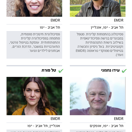
EMDR
EMDR
תל אביב - יפו, אונליין
תל אביב - יפו
פסיכולוג בהתמחות קלינית. מטפל
פסיכולוגית חינוכית מומחית,
במבוגרים בגישה פסיכודינאמית
מתמחה בפסיכולוגיה קלינית
בשילוב גישות התנהגותיות
והתפתחותית. עוסקת בטיפול פרטני,
וקוגניטיביות. בעל ניסיון והכשרה
התערבויות במשבר, הדרכת הורים,
בטיפולים ממוקדי טראומה (EMDR
אבחונים לילדים ונוער.
ועוד).
עידו נחמני
טל פורת
EMDR
EMDR
תל אביב - יפו, אופקים
אונליין, תל אביב - יפו