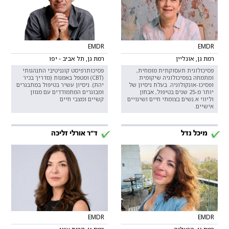
EMDR
EMDR
רמת גן, אונליין
רמת גן, תל אביב - יפו
פסיכולוגית תעסוקתית מומחית,
פסיכותרפיסט קוגניטיבי התנהגותי
ומתמחה בפסיכולוגיה שיקומית
(CBT) ומטפל באמנות (מדריך בכיר
ופסיכו-אונקולוגיה. בעלת ניסיון של
יהת). ניסיון עשיר בטיפול במתבגרים
יותר מ-25 שנים בטיפול, אבחון
ומבוגרים המתמודדים עם מגוון
וליווי א.נשים בצומתי חיים ושינויים
קשיים ומצבי חיים
אישיים.
מיכל נדל
ד"ר אורלי זליכה
EMDR
EMDR