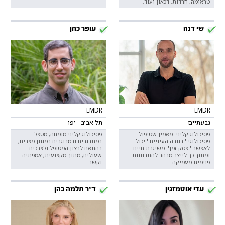
טראומה, חרדות, דכאון ועוד.
שי דנה
עופר כהן
EMDR
EMDR
גבעתיים
תל אביב - יפו
פסיכולוג קליני. מאמין שטיפול
פסיכולוג קליני מומחה, מטפל
פסיכולוגי ''בגובה העיניים'' יכול
במתבגרים ובמבוגרים במגוון מצבים,
לאפשר ''פסק זמן'' משיגרת חיינו
בהתאם לרצון המטופל ולצרכים
ומתוך כך לייצר מרחב להתבוננות
שעולים, מתוך מקצועית, אמפתיה
פנימית מעמיקה
וקשר.
עדי אוטמזגין
ד"ר תלמה כהן