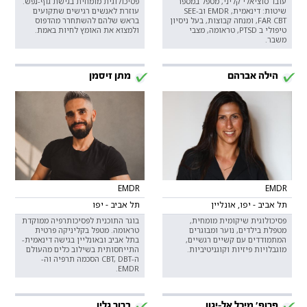
עובד סוציאלי קליני, מטפל במספר
פסיכולוגית מומחית בגישת גוף-נפש.
שיטות: דינאמית, EMDR וב-SEE
עוזרת לאנשים רגישים שתקועים
FAR CBT, ומנחה קבוצות, בעל ניסיון
בראש שלהם להשתחרר מהדפוס
טיפולי ב PTSD, טראומה, מצבי
ולמצוא את האומץ לחיות באמת.
משבר.
הילה אברהם
מתן זיסמן
EMDR
EMDR
תל אביב - יפו, אונליין
תל אביב - יפו
פסיכולוגית שיקומית מומחית,
בוגר התוכנית לפסיכותרפיה ממוקדת
מטפלת בילדים, נוער ומבוגרים
טראומה. מטפל בקליניקה פרטית
המתמודדים עם קשיים רגשיים,
בתל אביב ובאונליין בגישה דינאמית-
מוגבלויות פיזיות וקוגניטיביות.
התייחסותית בשילוב כלים מהעולם
ה-CBT, DBT הסכמה תרפיה וה-
EMDR.
פרופ' מיכל אל-יגון
ברוך גלין