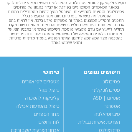
מקצוע ולקסיקון למונחי פסיכולוגיה. פסיכולוגים ואנשי מקצוע יכולים לבקר
במאגר המאמרים המקצועיים בפורטל או לבקר במגוון של פורומים
פסיכולוגים הזמינים להתייעצות. הפורטל הופך להיות מהמובילים בתחום
הפסיכולוגיה בישראל בפרט ובתחום אנשי המקצוע בכלל.
התכנים והמידע המוצגים באתר זה מספקים מידע בלבד. אין לראות בהם
אבחנה ו/או חוות דעת ו/או המלצה רפואית והם אינם מהווים בשום מקרה
תחליף לייעוץ עם גורם מקצועי מוסמך. השימוש באתר או בתכניו הוא על
אחריותו הבלעדית והמלאה של המשתמש. שימוש באתר ובתכניו ייחשב
כהסכמה מצד המשתמש לתקנון האתר המופיע בעמוד מדיניות פרטיות
ותנאי שימוש באתר.
חיפושים נפוצים
שימושי
פסיכולוג
מטפלים לפי אזורים
פסיכולוג קליני
טיפול מוזל
אוטיזם | ASD
קליניקות להשכרה
אספרגר
טיפול בהפרעות אכילה
פיברומיאלגיה
מדור הספרים
הפרעת אישיות גבולית
לוח דרושים
מיינדפולנס
אבחון הפרעות קשב וריכוז