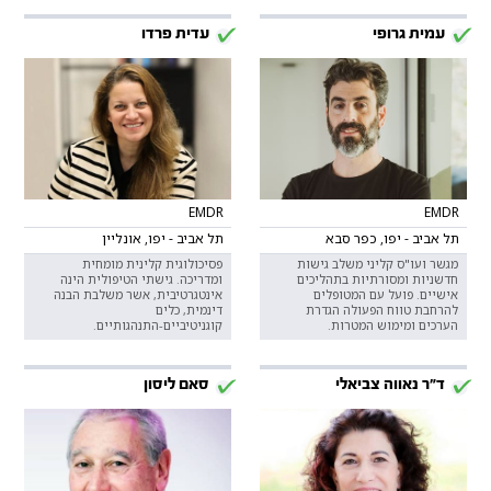
עמית גרופי
עדית פרדו
EMDR
EMDR
תל אביב - יפו, כפר סבא
תל אביב - יפו, אונליין
מגשר ועו"ס קליני משלב גישות
פסיכולוגית קלינית מומחית
חדשניות ומסורתיות בתהליכים
ומדריכה. גישתי הטיפולית הינה
אישיים. פועל עם המטופלים
אינטגרטיבית, אשר משלבת הבנה
להרחבת טווח הפעולה הגדרת
דינמית, כלים
הערכים ומימוש המטרות.
קוגניטיביים-התנהגותיים.
ד"ר נאווה צביאלי
סאם ליסון