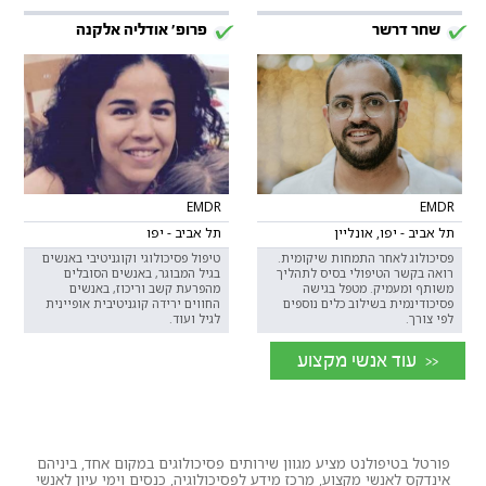
שחר דרשר
פרופ' אודליה אלקנה
EMDR
EMDR
תל אביב - יפו, אונליין
תל אביב - יפו
פסיכולוג לאחר התמחות שיקומית.
טיפול פסיכולוגי וקוגניטיבי באנשים
רואה בקשר הטיפולי בסיס לתהליך
בגיל המבוגר, באנשים הסובלים
משותף ומעמיק. מטפל בגישה
מהפרעת קשב וריכוז, באנשים
פסיכודינמית בשילוב כלים נוספים
החווים ירידה קוגניטיבית אופיינית
לפי צורך.
לגיל ועוד.
<< עוד אנשי מקצוע
פורטל בטיפולנט מציע מגוון שירותים פסיכולוגים במקום אחד, ביניהם
אינדקס לאנשי מקצוע, מרכז מידע לפסיכולוגיה, כנסים וימי עיון לאנשי