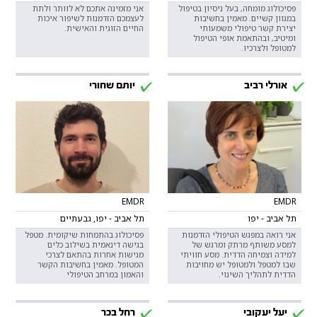
פסיכולוג מומחה, בעל ניסיון בטיפול
אני מזמינה אתכם לא לוותר ולתת
במגוון קשיים. מאמין בחשיבות
לעצמכם הזדמנות לשיפור איכות
יצירת קשר טיפולי משמעותי
החיים הזוגית והאישית.
ומיטיב, ובהתאמת אופי הטיפול
למטופל ולצרכיו.
אורלי רביב
יותם שחורי
EMDR
EMDR
תל אביב - יפו
תל אביב - יפו, גבעתיים
אני רואה במפגש הטיפולי הזדמנות
פסיכולוג בהתמחות שיקומית. מטפל
למסע משותף מרתק ומרגש של
בגישה דינאמית בשילוב כלים
למידה וצמיחה הדדית. מסע חוויתי
מגישות אחרות בהתאם לצרכי
שבו למטפל ולמטופל יש מחויבות
המטופל. מאמין בחשיבות הקשר
הדדית לתהליך השינוי.
והאמון במרחב הטיפולי
יעל יעקובי
רחל בכר