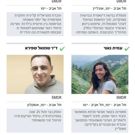
EMDR
EMDR
תל אביב - יפו, אונליין
תל אביב - יפו
מטפלת בגישה דינאמית ובגישות
עובדת סוציאלית קלינית וחוקרת
ממוקדות, תוך התאמת הטיפול
אקדמאית של יחסי משפחה
לצרכי המטופל\ת, שימוש ב״כאן
וטראומה בין-אישית בילדות. מציעה
ועכשיו״ ובקשר הטיפולי כחלק
טיפול רגשי שמותאם למטופל.ת
מתהליך התבוננות, העמקה וצמיחה.
ומבוסס תקשורת כנה והדדית.
עמית נאור
ד"ר שמואל שפירא
EMDR
EMDR
תל אביב - יפו, תל אביב - יפו
תל אביב - יפו, אשקלון
מאמינה בקשר אנושי מרפא המאפשר
עוסק כבר מעל 25 שנה
עיבוד רגשי עמוק, חיבור לעצמי
בפסיכותרפיה, טיפול ושיקום מיני,
ולאחרים, ושינוי משמעותי ומתמשך.
וטיפול זוגי ומשפחתי.
עובדת עם מבוגרים בקליניקה
ואונליין.