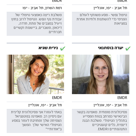
EMDR
EMDR
תל אביב - יפו, אונליין
רמת השרון, תל אביב - יפו
טיפול נפשי - מסע משותף לעולם
משלבת ריצה כאמצעי טיפולי של
הפנימי כדי להשתנות ולחיות אחרת
עבודת גוף ונפש. הטיפול לרוב בחוץ
במציאות
ויעיל במצבים של מתח, חרדה,
דיכאון, משברים, ביישנות וקשיים
חברתיים.
יערה בוסתנאי
נירית שגיא
EMDR
EMDR
תל אביב - יפו, אונליין
תל אביב - יפו, אונליין
פסיכולוגית מומחית. מאמינה בקשר
באתי לעזור! אני פסיכולוגית קלינית
הבינאישי כמרחב בטוח המסייע
עם ניסיון רב. מאמינה בפוטנציאל
בתהליך הטיפולי. משלבת הבנה
הצמיחה שלך ומחויבת לעזור במסע
דינמית, כלים קוגנטיביים
הטיפולי האישי שלך. המשך
התנהגותיים וEMDR.
ב"אודותיי"