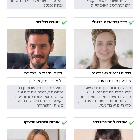
רגשיים, משבר טראומה וקשיי
מהידע הרב שלי שצברתי ב 12 שנות
התנהגות לכלל האוכלוסיות
עבודה כמטפל.
ד"ר גבריאלה בנטלי
יהודה שליסר
שיקום וטיפול בעבריינים
שיקום וטיפול בעבריינים
מודיעין-מכבים-רעות
תל אביב - יפו, אונליין
מטפלת במבוגרים (+18) בגישה
מטפל בפסיכודרמה עם נסיון רב
קוגניטיבית-התנהגותית (CBT).
במתבגרים, הורים, מבוגרים וגיל
מטפלת במשברי חיים, התמודדויות
שלישי, מזמין אתכם למרחב נעים
נפשיות שונות, התמודדות עם חולי,
מקצועי ובטוח, המאפשר רווחה
סוף חיים ועיבוד אבל.
נפשית והתפתחות.
אפרת להב גרינברג
אירית יפתח-שרצקי