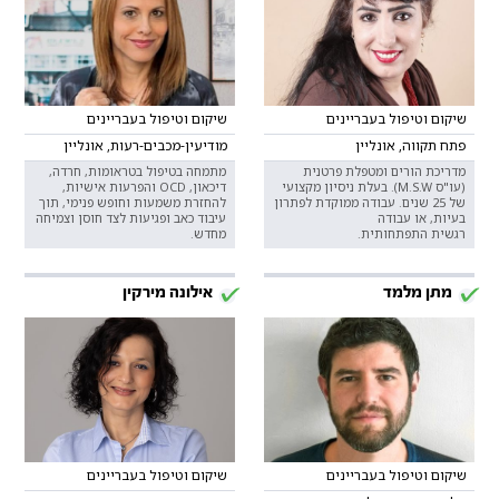
שיקום וטיפול בעבריינים
שיקום וטיפול בעבריינים
פתח תקווה, אונליין
מודיעין-מכבים-רעות, אונליין
מדריכת הורים ומטפלת פרטנית
מתמחה בטיפול בטראומות, חרדה,
(עו"ס M.S.W). בעלת ניסיון מקצועי
דיכאון, OCD והפרעות אישיות,
של 25 שנים. עבודה ממוקדת לפתרון
להחזרת משמעות וחופש פנימי, תוך
בעיות, או עבודה
עיבוד כאב ופגיעות לצד חוסן וצמיחה
רגשית התפתחותית.
מחדש.
מתן מלמד
אילונה מירקין
שיקום וטיפול בעבריינים
שיקום וטיפול בעבריינים