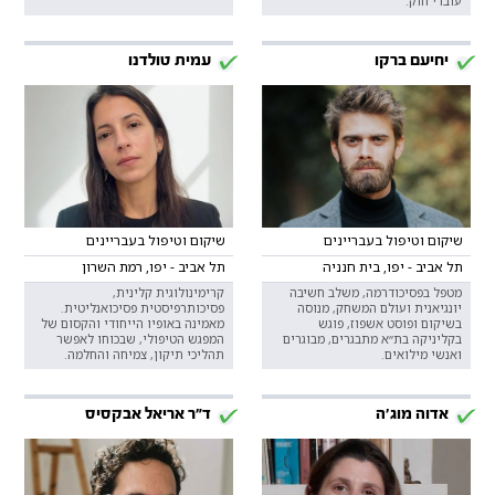
עוברי חוק.
יחיעם ברקו
עמית טולדנו
שיקום וטיפול בעבריינים
שיקום וטיפול בעבריינים
תל אביב - יפו, בית חנניה
תל אביב - יפו, רמת השרון
מטפל בפסיכודרמה, משלב חשיבה
קרימינולוגית קלינית,
יונגיאנית ועולם המשחק, מנוסה
פסיכותרפיסטית פסיכואנליטית.
בשיקום ופוסט אשפוז, פוגש
מאמינה באופיו הייחודי והקסום של
בקליניקה בת״א מתבגרים, מבוגרים
המפגש הטיפולי, שבכוחו לאפשר
ואנשי מילואים.
תהליכי תיקון, צמיחה והחלמה.
אדוה מוג'ה
ד"ר אריאל אבקסיס