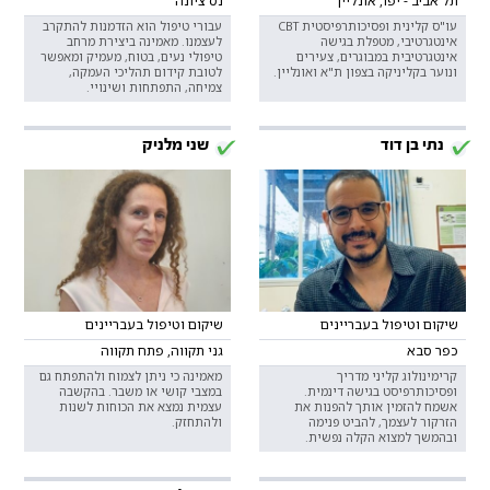
תל אביב - יפו, אונליין
נס ציונה
עו"ס קלינית ופסיכותרפיסטית CBT
עבורי טיפול הוא הזדמנות להתקרב
אינטגרטיבי, מטפלת בגישה
לעצמנו. מאמינה ביצירת מרחב
אינטגרטיבית במבוגרים, צעירים
טיפולי נעים, בטוח, מעמיק ומאפשר
ונוער בקליניקה בצפון ת"א ואונליין.
לטובת קידום תהליכי העמקה,
צמיחה, התפתחות ושינויי.
נתי בן דוד
שני מלניק
שיקום וטיפול בעבריינים
שיקום וטיפול בעבריינים
כפר סבא
גני תקווה, פתח תקווה
קרימינולוג קליני מדריך
מאמינה כי ניתן לצמוח ולהתפתח גם
ופסיכותרפיסט בגישה דינמית.
במצבי קושי או משבר. בהקשבה
אשמח להזמין אותך להפנות את
עצמית נמצא את הכוחות לשנות
הזרקור לעצמך, להביט פנימה
ולהתחזק.
ובהמשך למצוא הקלה נפשית.