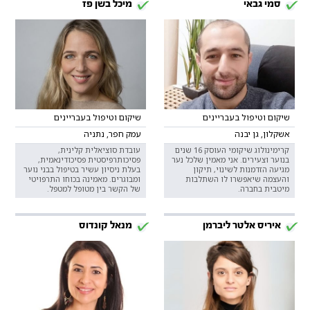
סמי גבאי
מיכל בשן פז
שיקום וטיפול בעבריינים
שיקום וטיפול בעבריינים
אשקלון, גן יבנה
עמק חפר, נתניה
קרימינולוג שיקומי העוסק 16 שנים
עובדת סוציאלית קלינית,
בנוער וצעירים. אני מאמין שלכל נער
פסיכותרפיסטית פסיכודינאמית,
מגיעה הזדמנות לשינוי, תיקון
בעלת ניסיון עשיר בטיפול בבני נוער
והעצמה שיאפשרו לו השתלבות
ומבוגרים. מאמינה בכוחו התרפויטי
מיטבית בחברה.
של הקשר בין מטופל למטפל.
איריס אלטר ליברמן
מנאל קונדוס