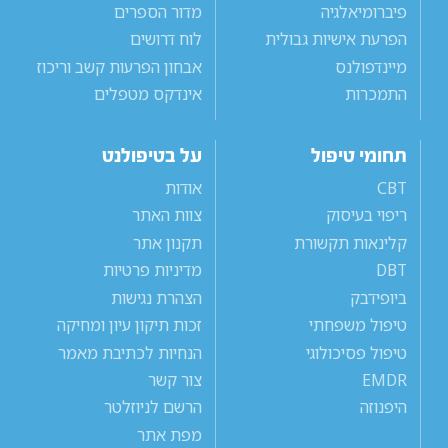
פיברומיאלגיה
מדור הספרים
הפרעת אישיות גבולית
לוח דרושים
מיינדפולנס
אבחון הפרעות קשב וריכוז
התמכרות
אינדקס מטפלים
תחומי טיפול
על בטיפולנט
CBT
אודות
ריפוי בעיסוק
צוות האתר
קלינאות תקשורת
תקנון אתר
DBT
מדיניות פרטיות
ביופידבק
הצהרת נגישות
טיפול משפחתי
זכות תיקון עיון ומחיקה
טיפול פסיכולוגי
הנחיות לכתיבת מאמר
EMDR
צור קשר
היפנוזה
הרשם לניוזלטר
מפת אתר