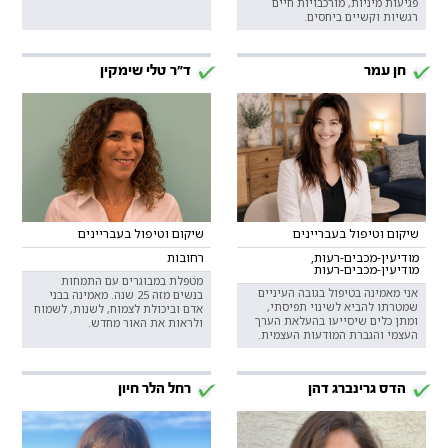
פגיעות מיניות, מורכבויות חיים
רגשיות וקשיים ביחסים.
חן עמר
ד"ר טלי שימקין
שיקום וטיפול בעבריינים
שיקום וטיפול בעבריינים
מודיעין-מכבים-רעות,
רחובות
מודיעין-מכבים-רעות
מטפלת במבוגרים עם התמחות
אני מאמינה בטיפול בגובה העיניים
בנשים מזה 25 שנה. מאמינה בבני
שמטרתו להביא לשינוי תפיסתי,
אדם וביכולת לצמוח, לשנות, לשמוח
ומתן כלים שיסייעו בהעלאת הערך
ולראות את האור מחדש.
העצמי והגברת המודעות העצמית.
הדס גרינברג דהן
רחל הלר חיון