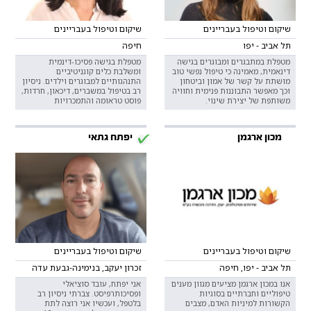
שיקום וטיפול בעבריינים
שיקום וטיפול בעבריינים
תל אביב - יפו
חיפה
מטפלת במתבגרים ומבוגרים בגישה
מטפלת בגישה פסיכו-דינמית
דינאמית, מאמינה כי טיפול נפשי טוב
ומשלבת כלים קוגניטיביים
מושתת על קשר של אמון וביטחון
התנהגותיים למבוגרים וילדים. ניסיון
וכך מאפשר התבוננות פנימית וחוויה
רב בטיפול במשברים, דיכאון, חרדות,
משותפת של יצירת שינוי.
פוסט טראומה והתמכרויות
מכון ארגמן
יפתח גתאי
שיקום וטיפול בעבריינים
שיקום וטיפול בעבריינים
תל אביב - יפו, חיפה
זכרון יעקב, בנימינה-גבעת עדה
אנו במכון ארגמן מציעים מגוון מענים
אני יפתח, עובד סוציאלי
טיפוליים וחברתיים בסוגיות
ופסיכותרפיסט. צברתי ניסיון רב
הקשורות למיניות האדם, מצבים
בלטפל, ועכשיו אני רוצה לתת