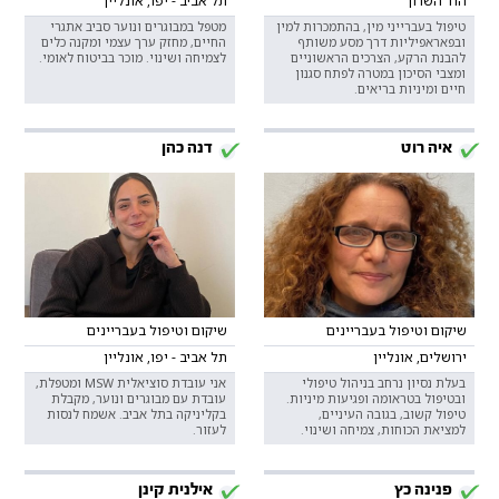
הוד השרון
תל אביב - יפו, אונליין
טיפול בעברייני מין, בהתמכרות למין
מטפל במבוגרים ונוער סביב אתגרי
ובפאראפיליות דרך מסע משותף
החיים, מחזק ערך עצמי ומקנה כלים
להבנת הרקע, הצרכים הראשוניים
לצמיחה ושינוי. מוכר בביטוח לאומי.
ומצבי הסיכון במטרה לפתח סגנון
חיים ומיניות בריאים.
איה רוט
דנה כהן
שיקום וטיפול בעבריינים
שיקום וטיפול בעבריינים
ירושלים, אונליין
תל אביב - יפו, אונליין
בעלת נסיון נרחב בניהול טיפולי
אני עובדת סוציאלית MSW ומטפלת,
ובטיפול בטראומה ופגיעות מיניות.
עובדת עם מבוגרים ונוער, מקבלת
טיפול קשוב, בגובה העיניים,
בקליניקה בתל אביב. אשמח לנסות
למציאת הכוחות, צמיחה ושינוי.
לעזור.
פנינה כץ
אילנית קינן