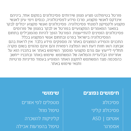
פורטל בטיפולנט מציע מגוון שירותים פסיכולוגים במקום אחד, ביניהם
אינדקס לאנשי מקצוע, מרכז מידע לפסיכולוגיה, כנסים וימי עיון לאנשי
מקצוע ולקסיקון למונחי פסיכולוגיה. פסיכולוגים ואנשי מקצוע יכולים לבקר
במאגר המאמרים המקצועיים בפורטל או לבקר במגוון של פורומים
פסיכולוגים הזמינים להתייעצות. הפורטל הופך להיות מהמובילים בתחום
הפסיכולוגיה בישראל בפרט ובתחום אנשי המקצוע בכלל.
התכנים והמידע המוצגים באתר זה מספקים מידע בלבד. אין לראות בהם
אבחנה ו/או חוות דעת ו/או המלצה רפואית והם אינם מהווים בשום מקרה
תחליף לייעוץ עם גורם מקצועי מוסמך. השימוש באתר או בתכניו הוא על
אחריותו הבלעדית והמלאה של המשתמש. שימוש באתר ובתכניו ייחשב
כהסכמה מצד המשתמש לתקנון האתר המופיע בעמוד מדיניות פרטיות
ותנאי שימוש באתר.
חיפושים נפוצים
שימושי
פסיכולוג
מטפלים לפי אזורים
פסיכולוג קליני
טיפול מוזל
אוטיזם | ASD
קליניקות להשכרה
אספרגר
טיפול בהפרעות אכילה