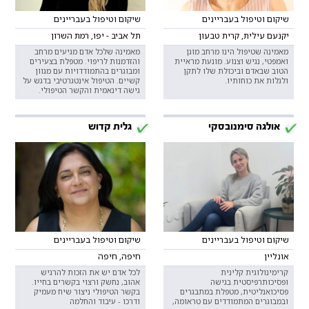
שיקום וטיפול בעבריינים
שיקום וטיפול בעבריינים
יקנעם עילית, קרית טבעון
תל אביב - יפו, רמת השרון
מאמינה שטיפול הינו מרחב מוגן
מאמינה שלכל אדם מגיעים מרחב
ואמפטי, נגיש וצנוע. מונעת מראיית
והזדמנות לריפוי. מטפלת בצעירים
הטוב שבאדם וביכולת שלו לתקן
ומבוגרים בהתמודדויות עם מגוון
ולגלות את כוחותיו.
קשיים. הטיפול אינטגרטיבי בדגש על
גישה דינאמית והקשר הטיפולי.
אולגה סימנובסקי
גלית קדוש
שיקום וטיפול בעבריינים
שיקום וטיפול בעבריינים
אונליין
חיפה, חיפה
קרימינולוגית קלינית
לכל אדם יש את הזכות להרגיש
ופסיכותרפיסטית בגישה
אהוב, נחשק ורצוי בקשרים בחייו.
פסיכואנליטית, מטפלת במתבגרים
בקשר הטיפולי ניצור שיח מעמיק
ובמבוגרים המתמודדים עם טראומה,
ודרכו - עיבוד והחלמה