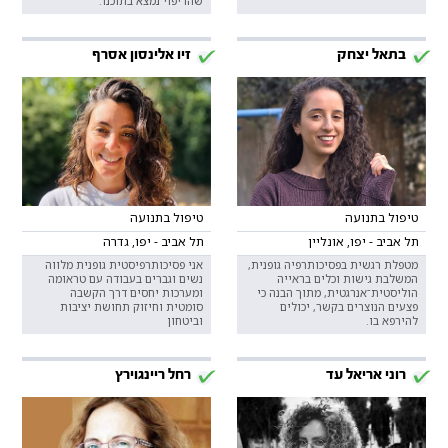
שהריפוי נמצא בתוכנו.
בתאל יצחק
זיו אלינסון אסרף
טיפול בתנועה
טיפול בתנועה
תל אביב - יפו, אונליין
תל אביב - יפו, גדרה
מטפלת רגשית בפסיכותרפיה גופנית,
אני פסיכותרפיסטית גופנית מלווה
המשלבת גישות וכלים בראייה
נשים וגברים בעבודה עם טראומה
הוליסטית־אנרגטית, מתוך הבנה כי
ומערכות יחסים דרך הקשבה
פצעים הנוצרים בקשר, יכולים
סומטית וחיזוק תחושת יציבות
להירפא בו.
וביטחון
רוני אריאל עד
רחל ריינגוירץ