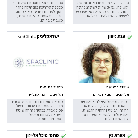
טיפול רגשי למבוגרים בגישה גמישה
פסיכותרפיסטית גופנית בשילוב SE.
וקשובה, עם אפשרות לשילוב כתיבה
מטפלת ומדריכה בקליניקה בהדר
ותנועה. מחכה לפגוש את מי שמחפש
יוסף למתמודדים עם מצבי מתח,
לאפשר לעצמו להיות במלואו.
חרדה וטראומה, קשיים רגשיים,
משברים בחיים.
ענת גיחון
ישראקליניק IsraClinic
טיפול בתנועה
טיפול בתנועה
תל אביב - יפו, ירושלים
תל אביב - יפו, אונליין
המטרה בטיפול היא להבין את אופן
מרפאת מומחים בתחום פסיכיאטריה,
התארגנותנו בעולם, להעצים את
מוכרת להתמחות באבחון וטיפול
החיות, הביטוי והחוויה הרגשית,
פסיכיאטרי. במוסד פותחה שיטת
ואת יכולתנו לקשר אינטימי ומכבד
ייעודית לאבחון וטיפול
עם עצמנו וזולתנו.
בפסיכוארגונומיה.
אפרת כץ
פרופ' מיכל אל-יגון