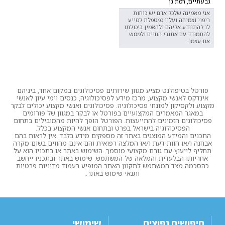
גבעתיים, רמת גן
אני מאמינה שלכל אדם יש כוחות
ריפוי וצמיחה ועליי כמטפלת לסייע
לו להתוודע אליהם ולהאמין ביכולתו
להתמודד עם אתגרי החיים ולממש
את עצמו.
פורטל בטיפולנט מציע מגוון שירותים פסיכולוגים במקום אחד, ביניהם
אינדקס לאנשי מקצוע, מרכז מידע לפסיכולוגיה, כנסים וימי עיון לאנשי
מקצוע ולקסיקון למונחי פסיכולוגיה. פסיכולוגים ואנשי מקצוע יכולים לבקר
במאגר המאמרים המקצועיים בפורטל או לבקר במגוון של פורומים
פסיכולוגים הזמינים להתייעצות. הפורטל הופך להיות מהמובילים בתחום
הפסיכולוגיה בישראל בפרט ובתחום אנשי המקצוע בכלל.
התכנים והמידע המוצגים באתר זה מספקים מידע בלבד. אין לראות בהם
אבחנה ו/או חוות דעת ו/או המלצה רפואית והם אינם מהווים בשום מקרה
תחליף לייעוץ עם גורם מקצועי מוסמך. השימוש באתר או בתכניו הוא על
אחריותו הבלעדית והמלאה של המשתמש. שימוש באתר ובתכניו ייחשב
כהסכמה מצד המשתמש לתקנון האתר המופיע בעמוד מדיניות פרטיות
ותנאי שימוש באתר.
חיפושים נפוצים
שימושי