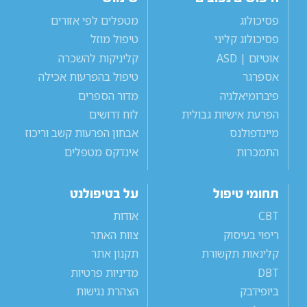
פסיכולוג
מטפלים לפי אזורים
פסיכולוג קליני
טיפול מוזל
אוטיזם | ASD
קליניקות להשכרה
אספרגר
טיפול בהפרעות אכילה
פיברומיאלגיה
מדור הספרים
הפרעת אישיות גבולית
לוח דרושים
מיינדפולנס
אבחון הפרעות קשב וריכוז
התמכרות
אינדקס מטפלים
תחומי טיפול
על בטיפולנט
CBT
אודות
ריפוי בעיסוק
צוות האתר
קלינאות תקשורת
תקנון אתר
DBT
מדיניות פרטיות
ביופידבק
הצהרת נגישות