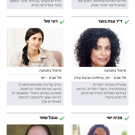
מילים לחוויות פנימיות, לארגן את
הילדים והנוער בביה״ח "גהה" ובאופן
הנפש וליצור שינוי עמוק.
פרטי בקליניקה בת״א
ד"ר ענת בוצר
רוני סול
טיפול בתנועה
טיפול בתנועה
תל אביב - יפו, בנימינה-גבעת עדה
תל אביב - יפו
מפעילה תכנית ייחודית
עו"ס קלינית ופסיכותרפיסטית
בפוטותרפיה, גישה ייחודית, הרואה
בגישה מודעת מגדר וטראומה.
בצילום הסטילס והווידיאו מרחב
מאמינה במרחב טיפולי המאפשר לך
לדיאלוג טיפולי.
להיות עצמך ולהתחבר לכוחות
הפנימיים שלך.
צביה ישי
ענבל שחר