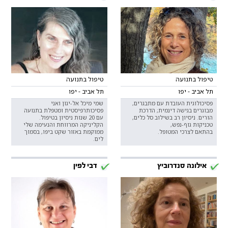
טיפול בתנועה
טיפול בתנועה
תל אביב - יפו
תל אביב - יפו
פסיכולוגית העובדת עם מתבגרים,
שמי מיכל אל-יגון ואני
מבוגרים בגישה דינמית; הדרכת
פסיכותרפיסטית ומטפלת בתנועה
הורים. ניסיון רב בשילוב סל כלים,
עם 20 שנות ניסיון בטיפול.
טכניקות גוף-נפש,
הקליניקה המרווחת והנעימה שלי
בהתאם לצרכי המטופל.
ממוקמת באזור שקט ביפו, בסמוך
לים.
אילונה סנדרוביץ
דבי לפין