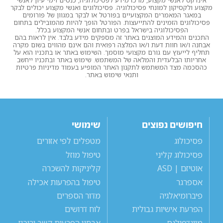
אינדקס לאנשי מקצוע, מרכז מידע לפסיכולוגיה, כנסים וימי עיון לאנשי
מקצוע ולקסיקון למונחי פסיכולוגיה. פסיכולוגים ואנשי מקצוע יכולים לבקר
במאגר המאמרים המקצועיים בפורטל או לבקר במגוון של פורומים
פסיכולוגים הזמינים להתייעצות. הפורטל הופך להיות מהמובילים בתחום
הפסיכולוגיה בישראל בפרט ובתחום אנשי המקצוע בכלל.
התכנים והמידע המוצגים באתר זה מספקים מידע בלבד. אין לראות בהם
אבחנה ו/או חוות דעת ו/או המלצה רפואית והם אינם מהווים בשום מקרה
תחליף לייעוץ עם גורם מקצועי מוסמך. השימוש באתר או בתכניו הוא על
אחריותו הבלעדית והמלאה של המשתמש. שימוש באתר ובתכניו ייחשב
כהסכמה מצד המשתמש לתקנון האתר המופיע בעמוד מדיניות פרטיות
ותנאי שימוש באתר.
חיפושים נפוצים
שימושי
פסיכולוג
מטפלים לפי אזורים
פסיכולוג קליני
טיפול מוזל
אוטיזם | ASD
קליניקות להשכרה
אספרגר
טיפול בהפרעות אכילה
פיברומיאלגיה
מדור הספרים
הפרעת אישיות גבולית
לוח דרושים
מיינדפולנס
אבחון הפרעות קשב וריכוז