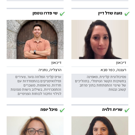
נועה שדל דיין
שי פדרו גוטמן
דיכאון
דיכאון
רעננה, כפר סבא
הרצליה, נתניה
פסיכולוגית קלינית, מאמינה
עו״ס קליני המלווה נוער, צעירים
בחשיבות הקשר הטיפולי, בתהליכים
ומילואימניקים בהתמודדות עם
של שינוי והתפתחות בתוך מרחב
חרדות, טראומות, משברים
קשוב ובטוח.
והתמכרויות, בשילוב גישות מגוונות
לגילוי וחיבור לכוחות הפנימיים.
שרית דלויה
מיכל יופה