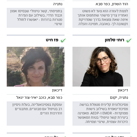
הוד השרון, כפר סבא
נתניה
לפנות לעזרה הוא צעד לא פשוט
בתפיסתי, קשר טיפולי שבסיסו אמון
ואחריו צריך מישהי שתתפוס אותך
וכבוד הדדי, בשילוב עם הגדרת
איפה שאת נמצאת בדרך שמדויקת
מטרות ברורות - יאפשרו לחולל
וקשובה לך- באהבה, תמיכה והכלה.
שינוי.
רותי סלמון
פז חיט
דיכאון
דיכאון
נתניה, יקום
כפר סבא, כוכב יאיר-צור יגאל
פסיכולוגית קלינית מטפלת בגישה
עוסקת בפסיכואנליזה, בעלת ניסיון
פסיכודינאמית בשילוב גישות
רב בטיפול עם מבוגרים, מתבגרים
ממוקדות– EMDR ו-AEDP. מאמינה
והדרכות הורים.
ביצירת קשר טיפולי בטוח המאפשר
היכרות עצמית, שינוי וצמיחה.