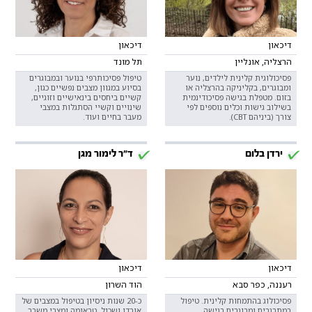
דיכאון
דיכאון
הרצליה, אונליין
תל מונד
פסיכולוגית קלינית לילדים, נוער
טיפול פסיכותרפי בנוער ובמבוגרים
ומבוגרים, בקליניקה בהרצליה או
בסיוע במגוון מצבים נפשיים כגון,
בזום. מטפלת בגישה פסיכודינמית
קשיים ביחסים בינאישיים וזוגיים,
בשילוב גישות וכלים נוספים לפי
שינויים וקשיי הסתגלות במצבי
צורך (ביניהם CBT).
מעבר בחיים ועוד.
ירדן בלום
ד"ר לימור מגן
דיכאון
דיכאון
רעננה, כפר סבא
הוד השרון
פסיכולוג בהתמחות קלינית. טיפול
כ-20 שנות ניסיון בטיפול במצבים של
במתבגרים ומבוגרים בגישה
אובדן ושכול, טראומה ומצבי משבר