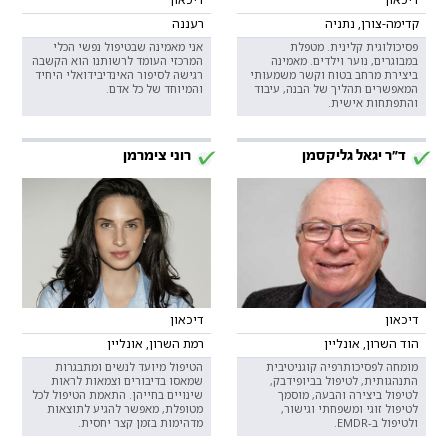
קדימה-צורן, נתניה
רעננה
פסיכולוגית קלינית. מטפלת
אני מאמינה שבטיפול נפשי הכלי
במבוגרים, נוער וילדים. מאמינה
המרכזי העומד לרשותנו הוא הקשבה
ביצירת מרחב בטוח וקשר משמעותי
רגישה לסיפור האינדיבידואלי היחיד
המאפשרים תהליך של הבנה, עיבוד
והמיוחד של כל אדם.
והתפתחות אישית.
ד"ר יגאל גליקסמן
רוני צימרמן
דיכאון
דיכאון
הוד השרון, אונליין
רמת השרון, אונליין
מומחה לפסיכותרפיה קוגניטיבית
הטיפול מיועד לנשים ומתבגרות
התנהגותית, לטיפול בביופידבק,
שמאסו בדיבורים וצמאות לראות
לטיפול ביצירה והבעה, מוסמך
שינויים בחייהן. התאמת הטיפול לכל
לטיפול זוגי ומשפחתי וגישור,
מטופלת, מאפשר להגיע לתוצאות
ולטיפול ב-EMDR.
מדהימות בזמן קצר יחסית.