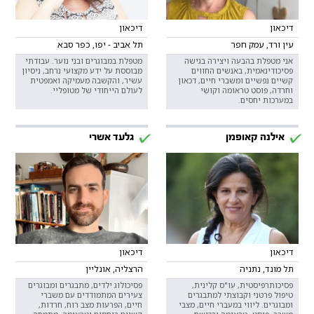
דיכאון
דיכאון
עין ורד, עמק חפר
תל אביב - יפו, כפר סבא
אני מטפלת בהבעה ויצירה בגישה
מטפלת במבוגרים ובני נוער. עבודתי
פסיכודינאמית, באנשים החווים
מבוססת על ידע מקצועי נרחב, ניסיון
קשיים נפשיים ומשברי חיים, דכאון
עשיר, והקשבה מעמיקה ואמפטית
וחרדה, פוסט טראומה וקושי
לעולם הייחודי של מטופליי.
במערכות יחסים.
אילנה קאופמן
גלעד אשרי
דיכאון
דיכאון
תל מונד, נתניה
הרצליה, אונליין
פסיכותרפיסטית, עו"ס קלינית,
פסיכולוג ילדים, מתבגרים ומבוגרים
טיפול פרטני וקבוצתי למתבגרים
צעירים המתמודדים עם משברי
ומבוגרים. ליווי במעברי חיים, מצבי
חיים, הפרעות מצב רוח, חרדות,