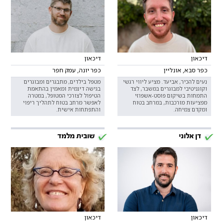
דיכאון
דיכאון
כפר סבא, אונליין
כפר יונה, עמק חפר
נעים להכיר, אביעד. מציע ליווי רגשי
מטפל בילדים, מתבגרים ומבוגרים
וקוגניטיבי למבוגרים במשבר, לצד
בגישה דינמית ומאמין בהתאמת
התמחות בשיקום פוסט-אשפוזי
הטיפול לצורכי המטופל, במטרה
מפציעות מורכבות, במרחב בטוח
לאפשר מרחב בטוח לתהליך ריפוי
ומקדם צמיחה.
והתפתחות אישית.
דן אלוני
שובית מלמד
דיכאון
דיכאון