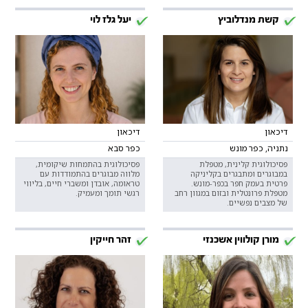
קשת מנדלוביץ
יעל גלז לוי
דיכאון
דיכאון
נתניה, כפר מונש
כפר סבא
פסיכולוגית קלינית, מטפלת
פסיכולוגית בהתמחות שיקומית,
במבוגרים ומתבגרים בקליניקה
מלווה מבוגרים בהתמודדות עם
פרטית בעמק חפר בכפר-מונש.
טראומה, אובדן ומשברי חיים, בליווי
מטפלת פרונטלית ובזום במגוון רחב
רגשי תומך ומעמיק.
של מצבים נפשיים.
מורן קולווין אשכנזי
זהר חייקין