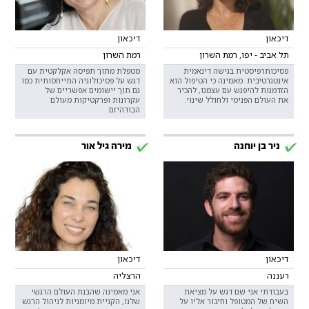
דיכאון
דיכאון
תל אביב - יפו, רמת השרון
רמת השרון
פסיכותרפיסטית בגישה דינאמית
מטפלת מתוך תפיסה אקלקטית עם
אינטגרטיבית. מאמינה כי הטיפול הוא
דגש על פסיכולוגיה התייחסותית כמו
הזדמנות להיפגש עם עצמנו, להכיר
גם תוך יישומים אפשריים של
את העולם הפנימי ולחולל שינוי.
עקרונות ופרקטיקות מעולם
הבודהיזם.
ניר בן יוחנה
מירה גיל אור
דיכאון
דיכאון
רעננה
הרצליה
בעבודתי אני שם דגש על מציאת
אני מאמינה שהבנת העולם הרגשי
השיח של המטופל וחיבור אליו על
שלנו, הקניית מיומניות לניהול הרגש