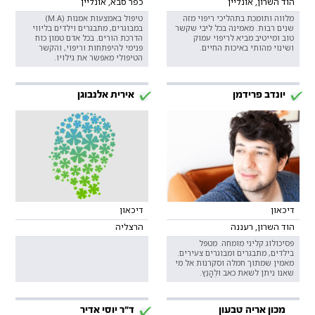
הוד השרון, אונליין
כפר סבא, אונליין
מלווה ותומכת בתהליכי ריפוי מזה
טיפול באמצעות אמנות (M.A)
שנים רבות. מאמינה בכל ליבי שקשר
במבוגרים, מתבגרים וילדים בליווי
טוב ומייטיב מביא לריפוי עמוק
הדרכת הורים. בכל אדם טמון כוח
ושינוי מהותי באיכות החיים.
פנימי להיפתחות וריפוי, והקשר
הטיפולי מאפשר את גילויו.
יונדב פרידמן
אירית אלנבוגן
דיכאון
דיכאון
הוד השרון, רעננה
הרצליה
פסיכולוג קליני מומחה. מטפל
בילדים, מתבגרים ומבוגרים צעירים.
מאמין שמתוך חמלה וסקרנות אל מי
שאנו ניתן לשאת כאב וּלְהָנֵץ.
מכון אריה טבעון
ד"ר יוסי אדיר