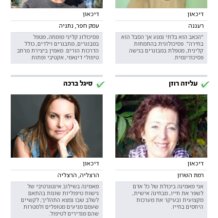
דיכאון
דיכאון
רעננה
עמק חפר, נתניה
"הכאב הוא בלתי נמנע אך הסבל הוא
פסיכולוג קליני מומחה, מטפל
בחירה". פסיכולוגית בהתמחות
במבוגרים, מתבגרים וילדים, כולל
קלינית, מטפלת במבוגרים בגישה
הדרכות הורים. מאמין ביצירת מרחב
פסיכודינמית.
טיפולי דינאמי, אקטיבי ופתוח.
עליזה רוזן
סיגל ברכה
דיכאון
דיכאון
רמת השרון
הרצליה, הרצליה
אני מאמינה ביכולת של כל אדם
מאמינה בשילוב אינטגרטיבי של
לשפר את חייו, מבחינה אישית,
גישות טיפוליות שונות בהתאם
מקצועית ובעיקר את מערכות
לשלב שבו נמצא התהליך; לקשיים
היחסים בחייו.
שעמם מגיעים מטופלים ולמטרות
שהם מגדירים לטיפול.