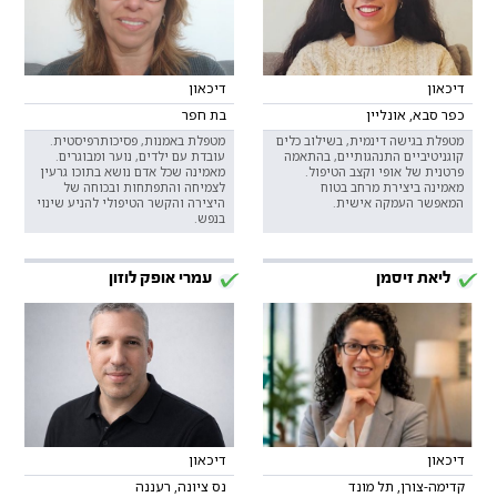
דיכאון
דיכאון
כפר סבא, אונליין
בת חפר
מטפלת בגישה דינמית, בשילוב כלים
מטפלת באמנות, פסיכותרפיסטית.
קוגניטיביים התנהגותיים, בהתאמה
עובדת עם ילדים, נוער ומבוגרים.
פרטנית של אופי וקצב הטיפול.
מאמינה שכל אדם נושא בתוכו גרעין
מאמינה ביצירת מרחב בטוח
לצמיחה והתפתחות ובכוחה של
המאפשר העמקה אישית.
היצירה והקשר הטיפולי להניע שינוי
בנפש.
ליאת זיסמן
עמרי אופק לוזון
דיכאון
דיכאון
קדימה-צורן, תל מונד
נס ציונה, רעננה