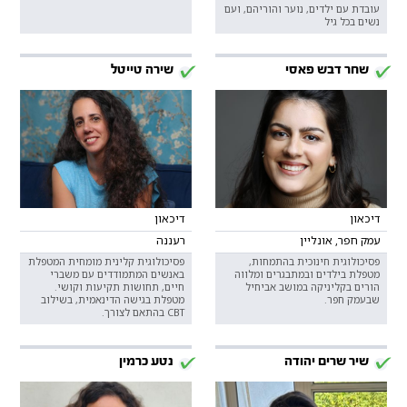
עובדת עם ילדים, נוער והוריהם, ועם
נשים בכל גיל
שחר דבש פאסי
שירה טייטל
דיכאון
דיכאון
עמק חפר, אונליין
רעננה
פסיכולוגית חינוכית בהתמחות,
פסיכולוגית קלינית מומחית המטפלת
מטפלת בילדים ובמתבגרים ומלווה
באנשים המתמודדים עם משברי
הורים בקליניקה במושב אביחיל
חיים, תחושות תקיעות וקושי.
שבעמק חפר.
מטפלת בגישה הדינאמית, בשילוב
CBT בהתאם לצורך.
שיר שרים יהודה
נטע כרמין