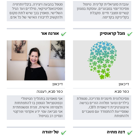
עובדת סוציאלית קלינית. טיפול
מטפל בהבעה ויצירה, ביבליותרפיה
פסיכודינמי במבוגרים, עוסקת במגוון
ופסיכואנליטיקאי, מילדים ועד הגיל
קשיים ומצבי חיים. מקבלת
השלישי, מאמין בכך שיש לתת מקום
בקליניקה בקדימה.
ולהקשיב לדיבורו האישי של כל אדם.
מבל קראוסיק
אורנה אור
דיכאון
דיכאון
כפר סבא
כפר סבא, רעננה
פסיכולוגית חינוכית מדריכה, מטפלת
אני מאמינה בתהליך הטיפולי
בילדים ונוער ומלווה הורים בגישה
ובפוטנציאל הטמון בו להתפתחות
אינטגרטיבית דינאמית וCBT,
ולצמיחה אישית, זוגית ומשפחתית
שמסייעת להתמודד עם משברים
אני מביאה עמי ידע אקדמי ופרקטי
ולהתפתח.
ונסיון רב בטיפול.
דנה מתיה
טל יהודה