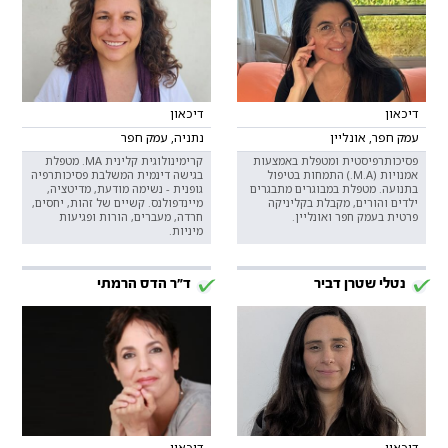
דיכאון
דיכאון
עמק חפר, אונליין
נתניה, עמק חפר
פסיכותרפיסטית ומטפלת באמצעות
קרימינולוגית קלינית MA. מטפלת
אמנויות (M.A.) התמחות בטיפול
בגישה דינמית המשלבת פסיכותרפיה
בתנועה. מטפלת במבוגרים מתבגרים
גופנית - נשימה מודעת, מדיטציה,
ילדים והורים, מקבלת בקליניקה
מיינדפולנס. קשיים של זהות, יחסים,
פרטית בעמק חפר ואונליין.
חרדה, מעברים, הורות ופגיעות
מיניות.
נטלי שטרן דביר
ד"ר הדס הרמתי
דיכאון
דיכאון