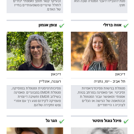
מנת להובילו לעבר המטרה שבה הוא
ובעיקר קשר תומך ואמפתי יכולים
חפץ.
לחולל שינויים משמעותיים בחייו
של האדם.
אווה ברזלי
צופן אגמון
דיכאון
דיכאון
תל אביב - יפו, נתניה
רעננה, אונליין
מטפלת בגישות פסיכודניאמיות
פסיכותרפיסטית ומטפלת במוסיקה,
וסיביטי. אני מאמינה במרחב בטוח,
מטפלת EMDR במבוגרים. מאמינה
אמפתי ומאפשר עבור המטופל.ת
בשילוב EMDR וחשיבה דינמית
ובהתאמה של הגישה או הכלים
מעמיקה לקידום מגע רך עם אזורי
לצרכיה.ו הייחודיים.
נפש וחקירה שלהם.
מיכל גוגול מסטר
הגר גל