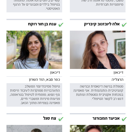
משבר, פוסט- טראומה ורכישת
קשיים ביחסים וטראומה. מתמחה
מיומנויות חברתיות.
בטיפול בילדים ומבוגרים על הרצף
האוטיסטי.
אלה ליובזנוב קיבריק
ענת בן חור רוקח
דיכאון
דיכאון
הרצליה
כפר סבא, הוד השרון
מטפלת בגישה דינאמית ובגישה
טיפול פסיכודינמי המשלב
קוגניטיבית-התנהגותית. אני מאמינה
התערבויות ממוקדות לעיבוד וויסות
בנוכחות אקטיבית כמטפלת ונותנת
גוף ונפש, מומחית לטיפול בטראומה,
דגש רב לקשר הטיפולי.
פגיעות מיניות ומשברי חיים,
מאמינה בצמיחה מתוך הכאב.
אביעד המבורגר
צח סגל