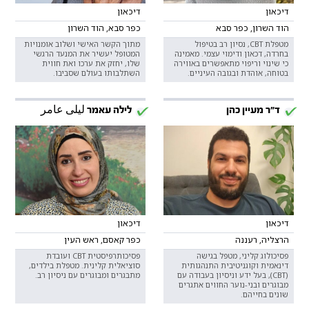
דיכאון
דיכאון
הוד השרון, כפר סבא
כפר סבא, הוד השרון
מטפלת CBT, נסיון רב בטיפול
מתוך הקשר האישי ושלוב אומנויות
בחרדה, דכאון ודימוי עצמי. מאמינה
המטופל יעשיר את המנעד הרגשי
כי שינוי וריפוי מתאפשרים באווירה
שלו, יחזק את ערכו ואת חווית
בטוחה, אוהדת ובגובה העיניים.
השתלבותו בעולם שסביבו.
ד"ר מעיין כהן
לילה עאמר ليلى عامر
דיכאון
דיכאון
הרצליה, רעננה
כפר קאסם, ראש העין
פסיכולוג קליני, מטפל בגישה
פסיכותרפיסטית CBT ועובדת
דינאמית וקוגניטיבית התנהגותית
סוציאלית קלינית. מטפלת בילדים,
(CBT), בעל ידע וניסיון בעבודה עם
מתבגרים ומבוגרים עם ניסיון רב.
מבוגרים ובני-נוער החווים אתגרים
שונים בחייהם.