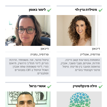
מטילדה גרין-לוי
לימור באומן
דיכאון
דיכאון
פרדסיה, אונליין
פרדסיה, נתניה
התמחות בהפרעות קשב וריכוז,
טיפול פרטני, זוגי, משפחתי, הדרכת
חרדות, אוטיזם, מצבי משבר, אובדן,
הורים, ליווי תהליך גירושין, תיאום
טראומה ומעבר בין מדינות. טיפול
הורי, ליווי משפחות שחוו אובדן
פרטני וקבוצתי בוגרים.
ושכול וטיפול ב-CBT במבוגרים
ומתבגרים.
הילה פינקלשטיין
אושרי בראל