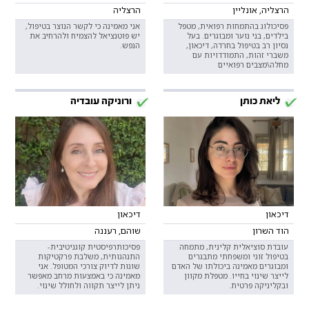
הרצליה, אונליין
הרצליה
פסיכולוג בהתמחות רפואית, מטפל
אני מאמינה כי לקשר הנוצר בטיפול,
בילדים, בני נוער ומבוגרים. בעל
יש פוטנציאל להצמיח ולהרחיב את
נסיון רב בטיפול בחרדה, דיכאון,
הנפש.
משברי זהות, התמודדויות עם
מחלה\מצבים רפואיים
ליאת כותן
ורוניקה עובדיה
דיכאון
דיכאון
הוד השרון
שוהם, רעננה
עובדת סוציאלית קלינית, מתמחה
פסיכותרפיסטית קוגניטיבית-
בטיפול זוגי ומשפחתי מתבגרים
התנהגותית, משלבת פרקטיקות
ומבוגרים מאמינה ביכולתו של האדם
שונות לדיוק צורכי המטופל. אני
לייצר שינוי בחייו. מטפלת מקוון
מאמינה כי באמצעות מרחב מאפשר
ובקליניקה פרטית.
ניתן לייצר תקווה ולחולל שינוי.