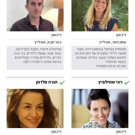
דיכאון
דיכאון
עמק חפר, אונליין
כפר סבא, אונליין
מומחית בטיפול בהתמכרויות, מצבי
פסיכולוג חינוכי, מקבל בקליניקה
משבר וליווי במצבים של תקיעות או
בכפר סבא. מטפל בילדים, בני נוער,
חיפוש בשלבי מעבר בחיים. מאמינה
הורים, וחיילים בסדיר ובמילואים
בקשר הטיפולי
בגישה פסיכו-דינמית ו-CBT.
כמרחב מרפא ומצמיח.
רוני שמילוביץ
הגרה פלדמן
דיכאון
דיכאון