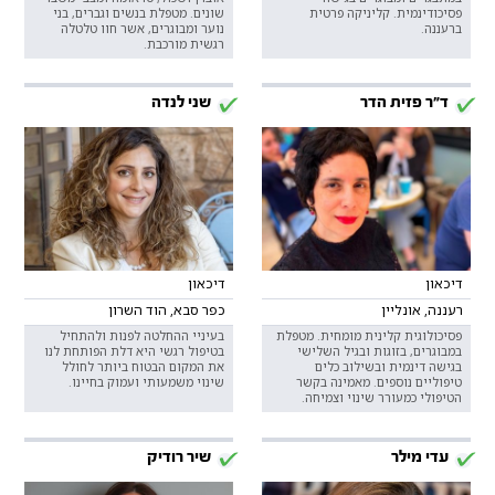
פסיכודינמית. קליניקה פרטית
שונים. מטפלת בנשים וגברים, בני
ברעננה.
נוער ומבוגרים, אשר חוו טלטלה
רגשית מורכבת.
ד"ר פזית הדר
שני לנדה
דיכאון
דיכאון
רעננה, אונליין
כפר סבא, הוד השרון
פסיכולוגית קלינית מומחית. מטפלת
בעיניי ההחלטה לפנות ולהתחיל
במבוגרים, בזוגות ובגיל השלישי
בטיפול רגשי היא דלת הפותחת לנו
בגישה דינמית ובשילוב כלים
את המקום הבטוח ביותר לחולל
טיפוליים נוספים. מאמינה בקשר
שינוי משמעותי ועמוק בחיינו.
הטיפולי כמעורר שינוי וצמיחה.
עדי מילר
שיר רודיק