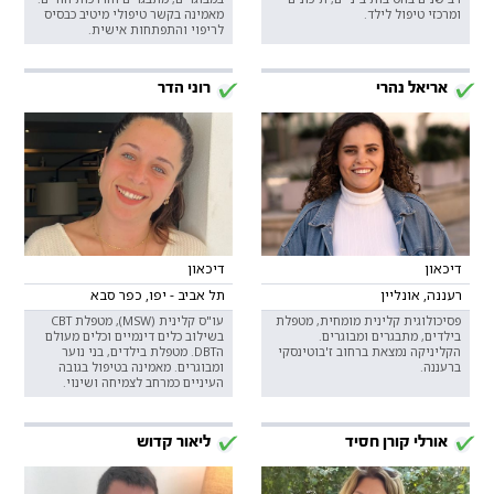
ומרכזי טיפול לילד.
מאמינה בקשר טיפולי מיטיב כבסיס
לריפוי והתפתחות אישית.
אריאל נהרי
רוני הדר
דיכאון
דיכאון
רעננה, אונליין
תל אביב - יפו, כפר סבא
פסיכולוגית קלינית מומחית, מטפלת
עו"ס קלינית (MSW), מטפלת CBT
בילדים, מתבגרים ומבוגרים.
בשילוב כלים דינמיים וכלים מעולם
הקליניקה נמצאת ברחוב ז'בוטינסקי
הDBT. מטפלת בילדים, בני נוער
ברעננה.
ומבוגרים. מאמינה בטיפול בגובה
העיניים כמרחב לצמיחה ושינוי.
אורלי קורן חסיד
ליאור קדוש