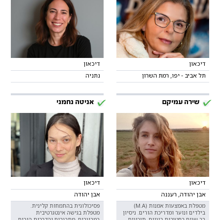
דיכאון
דיכאון
תל אביב - יפו, רמת השרון
נתניה
שירה עמיקם
אניטה נחמני
דיכאון
דיכאון
אבן יהודה, רעננה
אבן יהודה
מטפלת באמצעות אמנות (M.A)
פסיכולוגית בהתמחות קלינית.
בילדים ונוער ומדריכת הורים. ניסיון
מטפלת בגישה אינטגרטיבית
רב שנים בחטיבות ביניים, תיכונים
במבוגרים, מתבגרים והדרכות הורים.