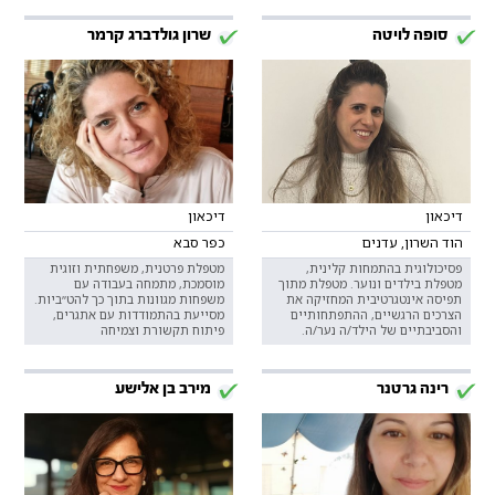
סופה לויטה
שרון גולדברג קרמר
דיכאון
דיכאון
הוד השרון, עדנים
כפר סבא
פסיכולוגית בהתמחות קלינית,
מטפלת פרטנית, משפחתית וזוגית
מטפלת בילדים ונוער. מטפלת מתוך
מוסמכת, מתמחה בעבודה עם
תפיסה אינטגרטיבית המחזיקה את
משפחות מגוונות בתוך כך להט״ביות.
הצרכים הרגשיים, ההתפתחותיים
מסייעת בהתמודדות עם אתגרים,
והסביבתיים של הילד/ה נער/ה.
פיתוח תקשורת וצמיחה
רינה גרטנר
מירב בן אלישע