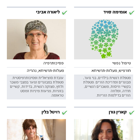
אומימה סויד
ליאורה אביבי
טיפול נפשי
פסיכותרפיה
חורפיש, מעלות-תרשיחא
מעלות-תרשיחא, נהריה
מטפלת רגשית בילדים, בני נוער,
עובדת סוציאלית ופסיכותרפיסטית.
מבוגרים ומדריכת הורים. מטפלת
מטפלת במבוגרים ונוער במצבי משבר
בקשיי וויסות, משברים רגשיים,
ולחץ, מצוקה רגשית, בדידות, קשיים
חרדה, ומלווה
בזוגיות, פגיעות מיניות ופוסט
הורים בדילמות הוריות.
טראומה.
קארין גורן
רויטל בלין