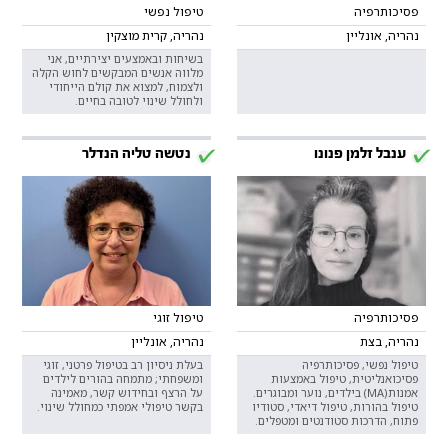
פסיכותרפיה
טיפול נפשי
נהריה, אונליין
נהריה, קרית מוצקין
בשיחות ובאמצעים יצירתיים, אני
מלווה אנשים המבקשים לחוש הקלה
ולצמוח, למצוא את קולם הייחודי
ולחולל שינוי לטובה בחיים.
ענבל זלמן פנונו
נטשה טליה הנדלר
פסיכותרפיה
טיפול זוגי
נהריה, בצת
נהריה, אונליין
טיפול נפשי, פסיכותרפיה
בעלת ניסיון רב בטיפול פרטני, זוגי
פסיכואנליטית, טיפול באמצעות
ומשפחתי; מתמחה בהורים לילדים
אמנות(MA) בילדים, נוער ומבוגרים.
על הרצף ובחידוש קשר, מאמינה
טיפול בהורות, טיפול דיאדי, סטודיו
בקשר טיפולי אמפתי כמחולל שינוי.
פתוח, הדרכות סטודנטים ומטפלים.