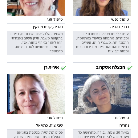
טיפול נפשי
טיפול זוגי
כברי, נהריה
נהריה, קרית מוצקין
עו"ס קלינית מטפלת במתבגרים
מאמינה שלכל אחד יש כוחות, בייחוד
ומבוגרים. מתמחה בטיפול בטראומה,
בתקופת משבר. חלק חשוב בעבודתי
התמכרויות, משברי חיים, קשיים
הוא לעזור בזיהוי כוחות אלו,
רגשיים והתנהגותיים. מדריכת הורים
בחיזוקם ובמימושם לטובת יציאה
ומנחת קבוצות
מהמשבר.
חבצלת אסקרוב
אירית רן
טיפול זוגי
טיפול זוגי
נהריה
שבי ציון, כרמיאל
במעל 20 שנות עבודה, מתרגשת כל
פסיכותרפיטית ,מטפלת בתנועה
פעם מחדש להיות חלק מפריצות דרך
ומטפלת זוגית ומשפחתית. עבודה