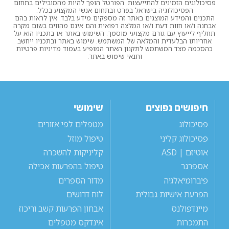
פסיכולוגים הזמינים להתייעצות. הפורטל הופך להיות מהמובילים בתחום
הפסיכולוגיה בישראל בפרט ובתחום אנשי המקצוע בכלל.
התכנים והמידע המוצגים באתר זה מספקים מידע בלבד. אין לראות בהם
אבחנה ו/או חוות דעת ו/או המלצה רפואית והם אינם מהווים בשום מקרה
תחליף לייעוץ עם גורם מקצועי מוסמך. השימוש באתר או בתכניו הוא על
אחריותו הבלעדית והמלאה של המשתמש. שימוש באתר ובתכניו ייחשב
כהסכמה מצד המשתמש לתקנון האתר המופיע בעמוד מדיניות פרטיות
ותנאי שימוש באתר.
חיפושים נפוצים
שימושי
פסיכולוג
מטפלים לפי אזורים
פסיכולוג קליני
טיפול מוזל
אוטיזם | ASD
קליניקות להשכרה
אספרגר
טיפול בהפרעות אכילה
פיברומיאלגיה
מדור הספרים
הפרעת אישיות גבולית
לוח דרושים
מיינדפולנס
אבחון הפרעות קשב וריכוז
התמכרות
אינדקס מטפלים