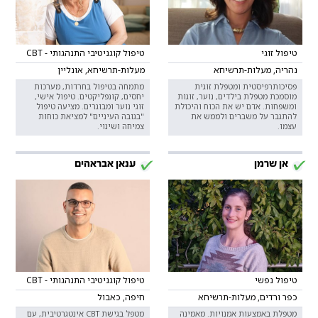
טיפול זוגי
טיפול קוגניטיבי התנהגותי - CBT
נהריה, מעלות-תרשיחא
מעלות-תרשיחא, אונליין
פסיכותרפיסטית ומטפלת זוגית
מתמחה בטיפול בחרדות, מערכות
מוסמכת מטפלת בילדים, נוער, זוגות
יחסים, קונפליקטים. טיפול אישי,
ומשפחות. אדם יש את הכוח והיכולת
זוגי נוער ומבוגרים. מציעה טיפול
להתגבר על משברים ולממש את
"בגובה העיניים" למציאת כוחות
עצמו.
צמיחה ושינוי.
אן שרמן
ענאן אבראהים
טיפול נפשי
טיפול קוגניטיבי התנהגותי - CBT
כפר ורדים, מעלות-תרשיחא
חיפה, כאבול
מטפלת באמצעות אמנויות. מאמינה
מטפל בגישת CBT אינטגרטיבית, עם