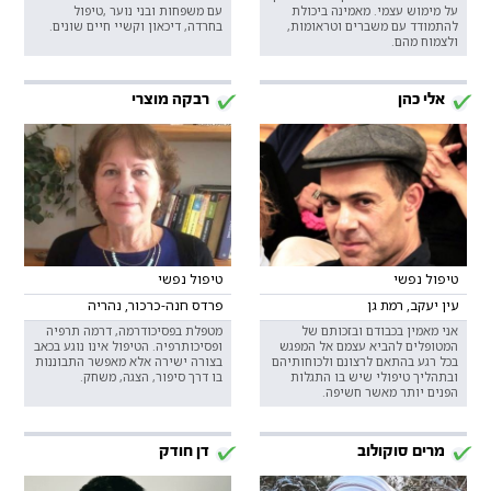
על מימוש עצמי. מאמינה ביכולת
עם משפחות ובני נוער ,טיפול
להתמודד עם משברים וטראומות,
בחרדה, דיכאון וקשיי חיים שונים.
ולצמוח מהם.
אלי כהן
רבקה מוצרי
טיפול נפשי
טיפול נפשי
עין יעקב, רמת גן
פרדס חנה-כרכור, נהריה
אני מאמין בכבודם ובזכותם של
מטפלת בפסיכודרמה, דרמה תרפיה
המטופלים להביא עצמם אל המפגש
ופסיכותרפיה. הטיפול אינו נוגע בכאב
בכל רגע בהתאם לרצונם ולכוחותיהם
בצורה ישירה אלא מאפשר התבוננות
ובתהליך טיפולי שיש בו התגלות
בו דרך סיפור, הצגה, משחק.
הפנים יותר מאשר חשיפה.
מרים סוקולוב
דן חודק