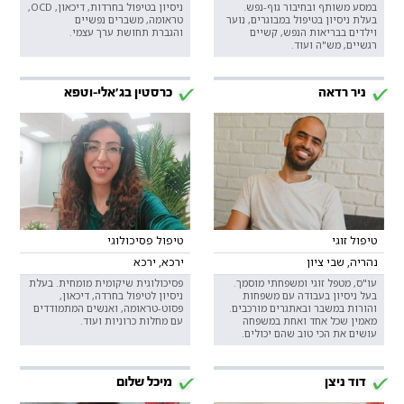
במסע משותף ובחיבור גוף-נפש.
ניסיון בטיפול בחרדות, דיכאון, OCD,
בעלת ניסיון בטיפול במבוגרים, נוער
טראומה, משברים נפשיים
וילדים בבריאות הנפש, קשיים
והגברת תחושת ערך עצמי.
רגשיים, מש"ה ועוד.
ניר רדאה
כרסטין בג'אלי-וטפא
טיפול זוגי
טיפול פסיכולוגי
נהריה, שבי ציון
ירכא, ירכא
עו"ס, מטפל זוגי ומשפחתי מוסמך.
פסיכולוגית שיקומית מומחית. בעלת
בעל ניסיון בעבודה עם משפחות
ניסיון לטיפול בחרדה, דיכאון,
והורות במשבר ובאתגרים מורכבים.
פסוט-טראומה, ואנשים המתמודדים
מאמין שכל אחד ואחת במשפחה
עם מחלות כרוניות ועוד.
עושים את הכי טוב שהם יכולים.
דוד ניצן
מיכל שלום