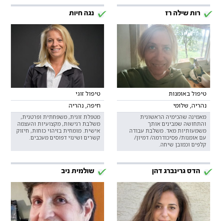
רות שילה רז
נגה חיות
טיפול באומנות
טיפול זוגי
נהריה, שלומי
חיפה, נהריה
מאמינה שהכימיה הראשונית
מטפלת זוגית, משפחתית ופרטנית,
והתחושה שמבינים אותך
משלבת רגישות, מקצועיות והעצמה
משמעותיות מאד. משלבת עבודה
אישית. מומחית בזיהוי כוחות, חיזוק
עם אומנות/ פסיכודרמה/ דמיון/
קשרים ושינוי דפוסים מעכבים.
קלפים וכמובן שיחה.
הדס גרינברג דהן
שולמית ניב