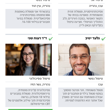
עכו, נהריה
נהריה, עין הוד
פסיכותרפיסטית, מטפלת זוגית
בהכשרתי אני מטפלת באומנות
ומשפחתית. מאמינה בכוחו של
MA מתמחה בפסיכותרפיה
הקשר האנושי, בגובה העיניים, כלב
פסיכואנליטית. מטפלת בנוער
התהליך הטיפולי. מציעה טיפול
ומבוגרים בגילאי 16-100.
בקליניקה ובאון-ליין.
גלעד יטיב
ד"ר רעות שני
טיפול נפשי
טיפול פסיכולוגי
עכו
נהריה, גשר הזיו
מטפל משפחתי, זוגי ופרטני מוסמך.
פסיכולוגית קלינית מומחית,
בנוסף מטפל בילדים ומתבגרים תוך
נוירופסיכולוגית. מטפלת במבוגרים
עבודה משותפת עם ההורים. מאמין
(גילאי 18 ומעלה), בגישה
שכל אתגר הוא הזדמנות לצמיחה.
פסיכודנמית תוך שילוב אלמנטים של
CBT ומיינדפולנס.