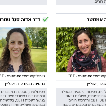
 הורים.
ה אמסטר
ד"ר אדוה סגל טטרו
גניטיבי התנהגותי - CBT
טיפול קוגניטיבי התנהגותי - CBT
עון, אונליין
בנימינה-גבעת עדה, אונליין
לינית, פסיכותרפיסטית, מטפלת
פסיכולוגית, מטפלת במבוגרים
פסיכודינמית, משלבת גישות
ובמתבגרים במשברי חיים. טיפו
CBT ,DBT,emdr והדרכות הורים.
בגישה דינמית וCBT, בקליניקה
במתבגרים ובמבוגרים במגון
בבנימינה ואונליין. חוקרת פוסט