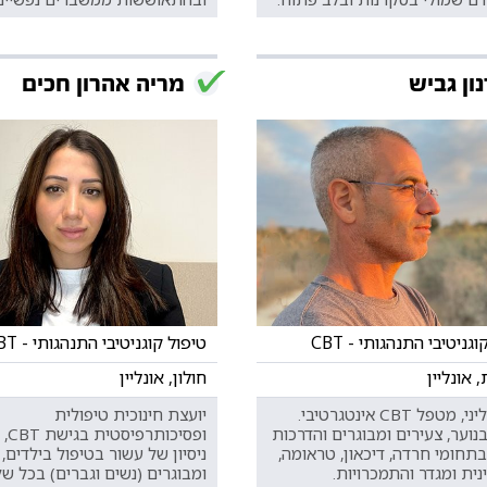
ון גביש
מריה אהרון חכים
גניטיבי התנהגותי - CBT
טיפול קוגניטיבי התנהגותי - CBT
אונליין
חולון, אונליין
עו"ס קליני, מטפל CBT אינטגרטיבי.
יועצת חינוכית טיפולית
וער, צעירים ומבוגרים והדרכות
ופסיכ
בתחומי חרדה, דיכאון, טראומה,
ניסיון של עשור בטיפול בילדים, ב
נית ומגדר והתמכרויות.
ומבוגרים (נשים וגברים) בכל של