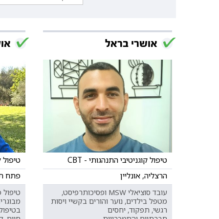
אושרי בראל
אול
טיפול קוגניטיבי התנהגותי - CBT
טיפול קו
הרצליה, אונליין
פתח תקו
עובד סוציאלי MSW ופסיכותרפיסט,
מטפל בילדים, נוער והורים בקשיי ויסות
מבוגרים
רגשי, תפקוד, יחסים
בטיפול
חברתיים והתמכרויות.
חיים, ק