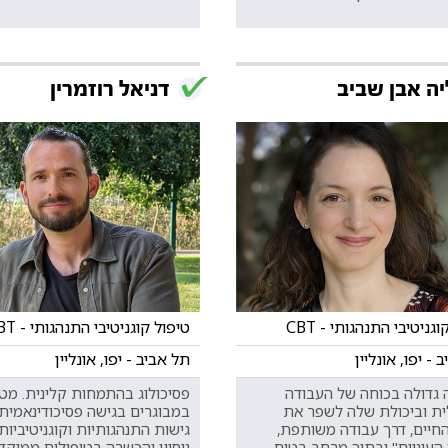
ה אבן שביב
דניאל רוזמרין
גניטיבי התנהגותי - CBT
טיפול קוגניטיבי התנהגותי - CBT
 - יפו, אונליין
תל אביב - יפו, אונליין
 גדולה בכוחה של העבודה
פסיכולוג בהתמחות קלינית. מט
ית וביכולת שלה לשפר את
במבוגרים בגישה פסיכודינאמית
החיים, דרך עבודה משותפת,
גישות התנהגותיות וקוגניטיביות
העיניים" ובתוך מרחב בטוח.
ניסיון והכשרה בטיפולים ממוקדי