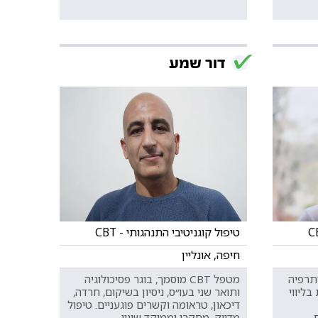
דור שמע
טיפול קוגניטיבי התנהגותי - CBT
חיפה, אונליין
תרפיה
מטפל CBT מוסמך, בוגר פסיכולוגיה
 מומחית בליווי
ותואר שני בעו״ס, ניסיון בשיקום, חרדה,
דיכאון, טראומה וקשרים פוגעניים. טיפול
.
מדויק, מחקרי וממוקד שינוי.