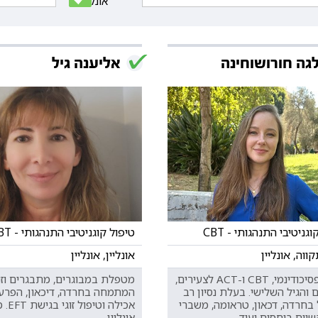
אונליין
גה חורושוחינה
אליענה גיל
גניטיבי התנהגותי - CBT
טיפול קוגניטיבי התנהגותי - CBT
וה, אונליין
אונליין, אונליין
טיפול פסיכודינמי, CBT ו-ACT לצעירים,
מטפלת במבוגרים, מתבגרים וזוג
 והגיל השלישי. בעלת נסיון רב
המתמחה בחרדה, דיכאון, הפרע
 בחרדה, דכאון, טראומה, משברי
אכילה ו
שיים ביחסים ועוד
אונליין.