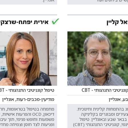
ל קליין
אירית יפתח-שרצקי
גניטיבי התנהגותי - CBT
טיפול קוגניטיבי התנהגותי - CBT
, אונליין
מודיעין-מכבים-רעות, אונליין
ג בהתמחות קלינית וחינוכית.
מתמחה בטיפול בטראומות, חרד
עירים ומבוגרים בקליניקה
דיכאון, OCD והפרעות אישי
באר שבע ובאונליין. טיפול
משמעות וחופש פנימי, תוך עיבו
פסיכודינמי, קוגניטיבי התנהגותי (CBT)
ופגיעות לצד חוסן וצמיחה מחדש