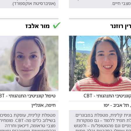
צבי חיים.
(אוניברסיטת אוקספורד).
ין רוזנר
מור אלבז
גניטיבי התנהגותי - CBT
טיפול קוגניטיבי התנהגותי - CBT
, תל אביב - יפו
חיפה, אונליין
גית קלינית, מטפלת במבוגרים.
מטפלת קלינית, עוסקת בפסיכו
 תמיד ללמוד – גם ממקורות
בשילוב כלים מה-CBT.
וניים וגם מהמטופל/ת – ולפגוש
מצבי טראומה, דיכאון וחרדה
ם שמולי בסקרנות ובלב פתוח.
ובהתאוששות ממשברים נפשיים