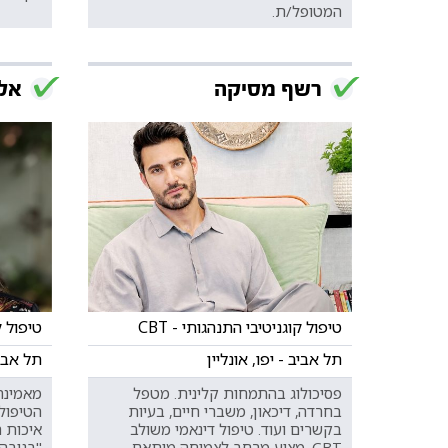
המטופל/ת.
רשף מסיקה
אלי
טיפול קוגניטיבי התנהגותי - CBT
טיפול קו
תל אביב - יפו, אונליין
תל אביב
פסיכולוג בהתמחות קלינית. מטפל
מאמינה
בחרדה, דיכאון, משברי חיים, בעיות
הטיפול
בקשרים ועוד. טיפול דינאמי משולב
איכות 
CBT. מציע מרחב לצמיחה מותאם
"בגובה 