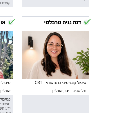
קשים ומ
דנה גניה טרבלסי
אור
טיפול קוגניטיבי התנהגותי - CBT
טיפול קו
תל אביב - יפו, אונליין
אונליין
פסיכולו
משתדלת
ידע חיצ
את האד