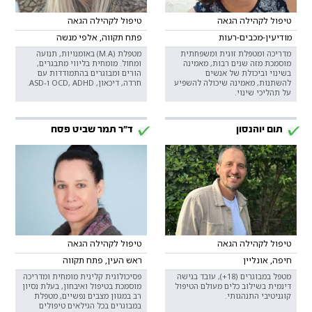
טיפול לקהילה הגאה
טיפול לקהילה הגאה
מודיעין-מכבים-רעות
פתח תקווה, אלפי מנשה
מדריכה ומטפלת זוגית ומשפחתית
מטפלת (M.A) באומנויות, תנועה
מוסמכת מזה שנים רבות, מאמינה
ומחול. מומחית בליווי מתבגרים,
בשינוי וביכולת של אנשים
הורים ומבוגרים בהתמודדות עם
להשתנות, מאמינה שיכולה להשפיע
חרדה, דיכאון, OCD, ADHD ו-ASD.
על תהליכי שינוי.
תום יוהנסון
ד"ר תמר שביט פסח
טיפול לקהילה הגאה
טיפול לקהילה הגאה
חיפה, אונליין
ראש העין, פתח תקווה
מטפל במבוגרים (18+), עובד בגישה
פסיכולוגית קלינית מומחית ומדריכה
דינמית בשילוב כלים מעולם הטיפול
מוסמכת בטיפול ואיבחון, בעלת נסיון
קוגניטיבי התנהגותי.
רב במגוון מצבים נפשיים, מטפלת
במבוגרים בכל הגילאים טיפולים