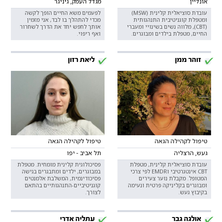
אונליין
מגדל העמק, גיניגר
עובדת סוציאלית קלינית (MSW)
לפעמים משא החיים הופך לקשה
ומטפלת קוגניטיבית התנהגותית
מכדי להתהלך בו לבד, אני מזמין
(CBT), מלווה נשים בשינויי ומעברי
אותך לחפש יחד את הדרך לשחרור
החיים, מטפלת בילדים ומבוגרים.
ואף ריפוי.
זוהר ממן
ליאת רזון
טיפול לקהילה הגאה
טיפול לקהילה הגאה
געש, הרצליה
תל אביב - יפו
עובדת סוציאלית קלינית, מטפלת
פסיכולוגית קלינית מומחית. מטפלת
CBT אינטגרטיבי וEMDR לפי צרכי
במבוגרים, ילדים ומתבגרים בגישה
המטופל. מקבלת נוער צעירים
פסיכודינמית, המשלבת אלמנטים
ומבוגרים בקליניקה פרטית ונעימה
קוגניטיביים-התנהגותיים בהתאם
בקיבוץ געש.
לצורך.
אולגה גבר
עתליה אדרי