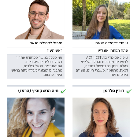
טיפול לקהילה הגאה
טיפול לקהילה הגאה
פתח תקווה, אונליין
ראש העין
טיפול פסיכודינמי, CBT ו-ACT
אני מטפל בגישה ממוקדת פתרון
לצעירים, מבוגרים והגיל השלישי.
בשילוב כלים קוגניטיביים-
בעלת נסיון רב בטיפול בחרדה,
התנהגותיים. מטפל בילדים,
דכאון, טראומה, משברי חיים, קשיים
מתבגרים ומבוגרים בקליניקה בראש
ביחסים ועוד
העין או בזום.
דורין פלדמן
חיה הרשקוביץ (הרפז)