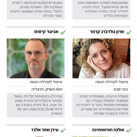
שהתבוננות וחשיבה משותפת בתוך
במבוגרים ומתבגרים בגישה דינמית,
מרחב בטוח ומקבל, יכולה להניע
משולבת CBT. מאמינה במרחב
תהליכי שינוי בחוויה הפנימית
טיפולי בטוח ועמוק המאפשר מימוש
ובמציאות החיים.
עצמי וצמיחה.
שרון גולדברג קרמר
אביעד קיסוס
טיפול לקהילה הגאה
טיפול לקהילה הגאה
כפר סבא
רמת השרון, הרצליה
מטפלת פרטנית, משפחתית וזוגית
פסיכולוג בהתמחות קלינית, מטפל
מוסמכת, מתמחה בעבודה עם
במבוגרים בקליניקה פרטית בצפון
משפחות מגוונות בתוך כך להט״ביות.
תל-אביב. בעל ניסיון בעבודה עם
מסייעת בהתמודדות עם אתגרים,
גילאי 25-40 סביב מגוון רחב של
פיתוח תקשורת וצמיחה
נושאים.
אולגה חורושוחינה
עידן שחר אלבז