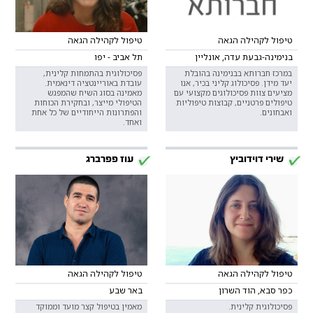
טיפול לקהילה הגאה
טיפול לקהילה הגאה
בנימינה-גבעת עדה, אונליין
תל אביב - יפו
במרכז חברותא בבנימינה בהובלת
פסיכולוגית בהתמחות קלינית,
יעד מידן. פסיכולוג קליני בכיר, אנו
עובדת באוריינטציה דינאמית.
מציעים צוות פסיכולוגים מקצועי עם
מאמינה בסוג השיח שהמפגש
טיפולים פרטניים, קבוצות טיפוליות
הטיפולי מייצר, ובחקירת הכוחות
ואבחונים.
והפתרונות הייחודיים של כל אחת
ואחד.
שירי דוידוביץ
עוז פפרברג
טיפול לקהילה הגאה
טיפול לקהילה הגאה
כפר סבא, הוד השרון
באר שבע
פסיכולוגית קלינית.
מאמין בטיפול קצר מועד וממוקד