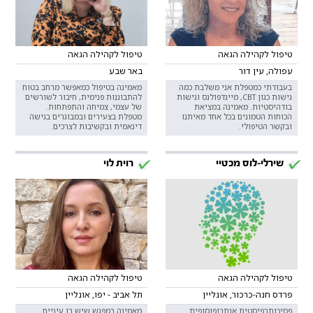
טיפול לקהילה הגאה
טיפול לקהילה הגאה
עפולה, עין דור
באר שבע
בעבודתי כמטפלת אני משלבת כמה
מאמינה בטיפול כמאפשר מרחב בטוח
גישות כגון CBT, מיינדפולנס וגישות
להתבוננות פנימית, חיבור לשורשים
בודהיסטיות. מאמינה במציאת
של עצמי, צמיחה והתפתחות.
הכוחות הטמונים בכל אחד מאיתנו
מטפלת בצעירים ובמבוגרים בגישה
ובקשר הטיפולי.
דינאמית ובקשיבות לצרכים.
שירלי-לוס מכטיי
רוית לוי
טיפול לקהילה הגאה
טיפול לקהילה הגאה
פרדס חנה-כרכור, אונליין
תל אביב - יפו, אונליין
פסיכותרפיסטית אנתרופוסופית
מאמינה במפגש שיש בו עיניים