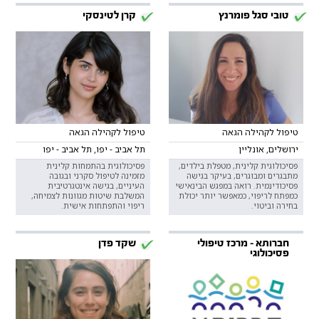
טובי סגל פומרנץ
קרן לטינסקי
טיפול לקהילה הגאה
טיפול לקהילה הגאה
ירושלים, אונליין
תל אביב - יפו, תל אביב - יפו
פסיכולוגית קלינית, מטפלת בילדים,
פסיכולוגית בהתמחות קלינית
מתבגרים ומבוגרים, בעיקר בגישה
מזמינה לטיפול סקרני ובגובה
פסיכודינמית. רואה במפגש הבינאישי
העיניים, בגישה אינטגרטיבית
כמפתח לריפוי, כמאפשר יותר יכולת
המשלבת שיטות מגוונות לצמיחה,
בחירה וביטוי.
ריפוי והתפתחות אישית.
חברותא - מרכז טיפולי
שקד פדן
פסיכולוגי