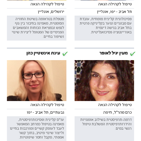
טיפול לקהילה הגאה
טיפול לקהילה הגאה
תל אביב - יפו, אונליין
ירושלים, אונליין
פסיכולוגית קלינית מומחית, עובדת
מטפלת בטראומה בשיטת החוויה
עם מבוגרים ונוער בקליניקה פרטית
הסומטית, מאמינה בחיבור בין גוף
בתל אביב בגישה דינמית
לנפש ובמציאת הכוחות והמשאבים
באוריינטציה פסיכואנליטית.
הפנימיים של המטופל ליצירת שינוי
ושיפור בחיים.
מעין יגיל לאופר
עינת אינשטיין כהן
טיפול לקהילה הגאה
טיפול לקהילה הגאה
כרם מהר"ל, חיפה
גבעתיים, תל אביב - יפו
דרמה-תרפיסטית בשילוב אומנויות
עו"ס קלינית ופסיכותרפיסטית,
והידרותרפיסטית המשלבת טיפול
מאמינה בטיפול כמרחב המאפשר
רגשי במים.
לעבד לעומק קשיים ומורכבות בחיינו
וליצור שינוי מיטיב, בתוך קשר
אמפתי, מקבל וחסר שיפוטיות.