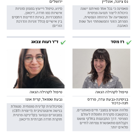
נס ציונה, אונליין
ירושלים
מאמינה כי בכל אחד מאיתנו ישנה
סיוע, טיפול וייעוץ במגוון סוגיות
היכולת ליצור תנועה פנימית
אישיות כמו חרדה, דיכאון,
המשפיעה על הרווחה הנפשית,
התמכרויות, בעיות דחיינות ויחסים
המרחב הזוגי והמשפחתי ועל שפת
בין אישיים (כולל זוגיות והדרכת
האהבה.
הורים)
רז מסד
ד"ר רעות צבאג
טיפול לקהילה הגאה
טיפול לקהילה הגאה
בנימינה-גבעת עדה, פרדס
גבעת שמואל, קרית אונו
חנה-כרכור
פסיכולוגית קלינית מומחית. מטפלת
מלווה אנשים במצבי חיים מאתגרים,
בגישה אינטגרטיבית (דינמית וCBT)
בהקשבה סקרנית וחומלת לעולם
במבוגרים ובנוער בקליניקה פרטית.
הפנימי. דרך התבוננות בחלקי נפשנו
חוקרת חרדה חברתית ודיכאון.
וקבלתם מתאפשרת צמיחה לחיים
מלאים יותר.