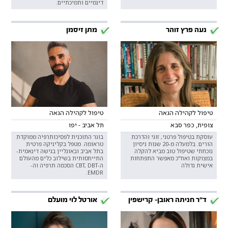
דינמיים ותמיכתיים.
נעה פרץ זוהר
מתן זיסמן
טיפול לקהילה הגאה
טיפול לקהילה הגאה
צופית, כפר סבא
תל אביב - יפו
עוסקת בטיפול פרטני, זוגי והדרכת
בוגר התוכנית לפסיכותרפיה ממוקדת
הורים. בלמעלה מ-20 שנות ניסיון
טראומה. מטפל בקליניקה פרטית
נוכחתי שטיפול טוב מביא להקלה
בתל אביב ובאונליין בגישה דינאמית-
במצוקות ואח"כ מאפשר התפתחות
התייחסותית בשילוב כלים מהעולם
אישית גדולה
ה-CBT, DBT הסכמה תרפיה וה-
EMDR.
ד"ר חניתה ראובן- קרישפין
אורטל לוי מועלם