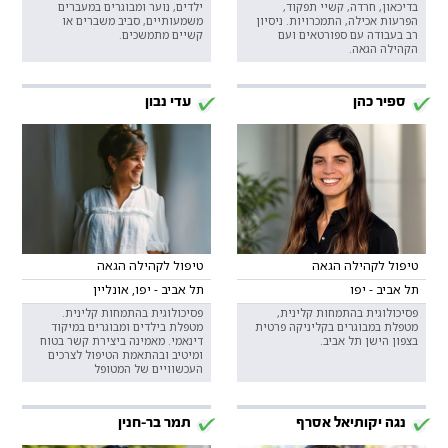
בדיכאון, חרדה, קשיי תפקוד,
ילדים, נוער ומבוגרים במעברים
הפרעות אכילה, התמכרויות. ניסיון
משמעותיים, סביב משברים או
רב בעבודה עם ספורטאים ועם
קשיים מתמשכים.
הקהילה הגאה.
ספיר כהן
עדי נבון
טיפול לקהילה הגאה
טיפול לקהילה הגאה
תל אביב - יפו
תל אביב - יפו, אונליין
פסיכולוגית בהתמחות קלינית,
פסיכולוגית בהתמחות קלינית.
מטפלת במבוגרים בקליניקה פרטית
מטפלת בילדים ומבוגרים במיקוד
בצפון הישן תל אביב.
דינאמי. מאמינה ביצירת קשר בטוח
ומיטיב ובהתאמת הטיפול לצרכים
העכשוויים של המטופל
נגה יקותיאל אסרף
תמר בר-חנין