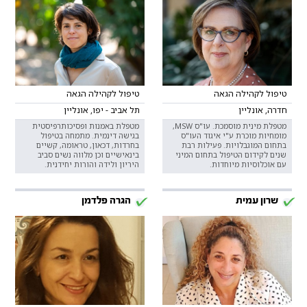
טיפול לקהילה הגאה
טיפול לקהילה הגאה
חדרה, אונליין
תל אביב - יפו, אונליין
מטפלת מינית מוסמכת. עו"ס MSW,
מטפלת באמנות ופסיכותרפיסטית
מומחיות מוכרת ע"י איגוד העו"ס
בגישה דינמית. מתמחה בטיפול
בתחום המוגבלויות. פעילות רבת
בחרדות, דכאון, טראומה, קשיים
שנים לקידום הטיפול בתחום המיני
בינאישיים וכן מלווה נשים סביב
עם אוכלוסיות מיוחדות.
היריון ולידה והורות יחידנית.
שרון עמית
הגרה פלדמן