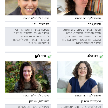
טיפול לקהילה הגאה
טיפול לקהילה הגאה
חיפה, נשר
תל אביב - יפו
מטפלת בקשיים ביחסים ובזוגיות,
מטפלת בגישה דינאמית ו-CBT
חרדה חברתית, טראומה, חרדה
במידת הצורך. בעבודתי שואפת
ודיכאון, בעיות בזהות האישית,
לייצר מרחב בטוח ומאפשר תוך
התלבטויות ומשברי חיים, הפרעות
התמקדות בקשר הטיפולי כמקור
אכילה ופגיעות מיניות.
לנחמה ושינוי רגשי.
דני פלג
שיר לקן
טיפול לקהילה הגאה
טיפול לקהילה הגאה
גבעתיים, רמת גן
ירושלים, אונליין
פסיכולוגית קלינית מומחית. מאמינה
פסיכולוגית קלינית. מטפלת