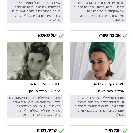
מלווה אנשים בתהליכי התפתחות
אני נוטה להקנות למטופלי כלים
ואירועי חיים, בזיהוי, הקנייה ותרגול
להתמודד עם מצבי חיים משתנים,
של פרקטיקות פסיכולוגיות
יכולת להכיר בכוחותיהם, ומסוגלות
יומיומיות, לשיפור חווית החיים
ליצור שינויים בחייהם אליהם הם
שלכם.
שואפים.
אביבה שוורץ
יעל שאשא
טיפול לקהילה הגאה
טיפול לקהילה הגאה
אריאל, רמת השרון
רמת ישי, מגדל העמק
עובדת סוציאלית, מטפלת אישית,
עובדת סוציאלית קלינית (MSW), עם
זוגית ומשפחתית. מסייעת במצבי
ניסיון של מעל עשור בטיפול נפשי
חוסר שביעות רצון ממערכות יחסים,
במצבי קושי ומשבר. מעניקה גם
אובדן, מחלה כרונית, משברי חיים,
טיפולי און ליין. בעלת קליניקה
שכול.
פרטית בקיבוץ כפר החורש.
יובל תייר
שרית דלויה