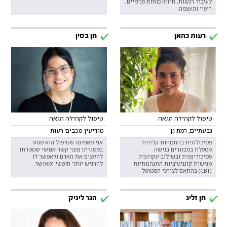
לעיבוד רגשות, חיזוק כוחות פנימיים,
ריפוי והעצמה.
רעות כהאן
חן בסין
טיפול לקהילה הגאה
טיפול לקהילה הגאה
גבעתיים, רמת גן
מודיעין-מכבים-רעות
פסיכולוגית בהתמחות קלינית.
אני מאמינה שטיפול הוא מסע
מטפלת במבוגרים בגישה
במסגרתו נוצר קשר אנושי שמטרתו
פסיכודינמית ובשילוב עקרונות
להעצים את האדם ולאפשר לו
מגישות קוגניטיביות התנהגותיות
להרגיש יותר חופשי ומאושר.
(CBT) בהתאם לצורכי המטופל.
חן זליג
הגר ליניק