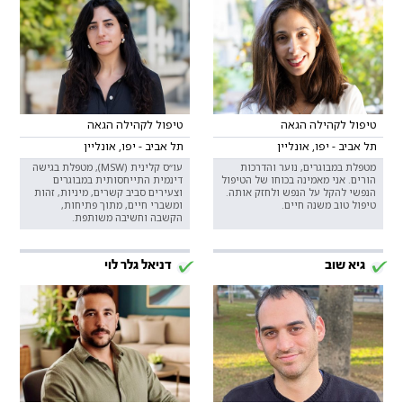
טיפול לקהילה הגאה
טיפול לקהילה הגאה
תל אביב - יפו, אונליין
תל אביב - יפו, אונליין
מטפלת במבוגרים, נוער והדרכות
עו״ס קלינית (MSW), מטפלת בגישה
הורים. אני מאמינה בכוחו של הטיפול
דינמית התייחסותית במבוגרים
הנפשי להקל על הנפש ולחזק אותה.
וצעירים סביב קשרים, מיניות, זהות
טיפול טוב משנה חיים.
ומשברי חיים, מתוך פתיחות,
הקשבה וחשיבה משותפת.
גיא שוב
דניאל גלר לוי