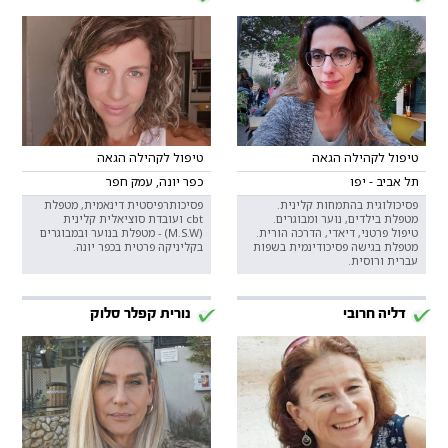
טיפול לקהילה הגאה
טיפול לקהילה הגאה
תל אביב - יפו
כפר יונה, עמק חפר
פסיכולוגית בהתמחות קלינית.
פסיכותרפיסטית דינאמית, מטפלת
מטפלת בילדים, נוער ומבוגרים.
cbt ועובדת סוציאלית קלינית
טיפול פרטני, דיאדי, הדרכה הורית.
(M.S.W) - מטפלת בנוער ובמבוגרים
מטפלת בגישה פסיכודינמית בשפות
בקליניקה פרטית בכפר יונה.
עברית ורוסית.
דליה חרובי
נורית קפלר סלוק