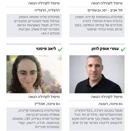
טיפול לקהילה הגאה
טיפול לקהילה הגאה
תל אביב - יפו, גבעתיים
הרצליה, הרצליה
פסיכולוג בהתמחות קלינית. מאמין
פסיכולוג קליני מומחה העוסק
ביכולת השיח הטיפולי להניע
בטיפול נפשי למבוגרים, מתבגרים
תהליכים של צמיחה והחלמה, בתוך
וילדים. מטפל באמצעות הגישה
מרחב בטוח ובלתי-שיפוטי.
הפסיכודינמית משלב עקרונות
מעולם ה-cbt.
עמרי אופק לוזון
ליאב פיסנוי
טיפול לקהילה הגאה
טיפול לקהילה הגאה
נס ציונה, רעננה
נס ציונה, אונליין
מטפל בהבעה ויצירה, ביבליותרפיה
פסיכולוגית בהתמחות קלינית,
ופסיכואנליטיקאי, מילדים ועד הגיל
מטפלת במבוגרים בגישה
השלישי, מאמין בכך שיש לתת מקום
פסיכודינמית בשילוב CBT, מתמחה
ולהקשיב לדיבורו האישי של כל אדם.
בטראומה, חרדה, דיכאון, קשיי
הסתגלות ופוריות.