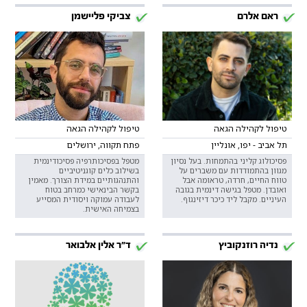
ראם אלרם
צביקי פליישמן
טיפול לקהילה הגאה
טיפול לקהילה הגאה
תל אביב - יפו, אונליין
פתח תקווה, ירושלים
פסיכולוג קליני בהתמחות. בעל נסיון
מטפל בפסיכותרפיה פסיכודינמית
מגוון בהתמודדות עם משברים על
בשילוב כלים קוגניטיביים
טווח החיים, חרדה, טראומה אבל
והתנהגותיים במידת הצורך. מאמין
ואובדן. מטפל בגישה דינמית בגובה
בקשר הבינאישי כמרחב בטוח
העיניים. מקבל ליד כיכר דיזינגוף.
לעבודה עמוקה ויסודית המסייע
בצמיחה האישית.
נדיה רוזנקוביץ
ד"ר אלין אלבואר