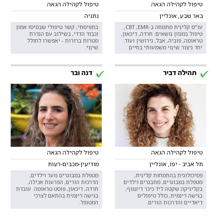
טיפול לקהילה הגאה
טיפול לקהילה הגאה
באר שבע, אונליין
נתניה
עו"ס קלינית מתמחה ב-CBT ,EMR,
בתפיסתי, קשר טיפולי שבסיסו אמון
טיפול במגוון נושאים: חרדה, דיכאון,
וכבוד הדדי, בשילוב עם הגדרת
טראומה, פוביה, אבל, גירושין ועוד.
מטרות ברורות - יאפשרו לחולל
יחד ניצור שינוי משמעותי בחיים.
שינוי.
תהילה דביר
דנה ובר
טיפול לקהילה הגאה
טיפול לקהילה הגאה
תל אביב - יפו, אונליין
מודיעין-מכבים-רעות
פסיכולוגית בהתמחות קלינית,
מטפלת במבוגרים נוער וילדים,
מטפלת במבוגרים, מתבגרים וילדים
הדרכות הורים, הפרעות אכילה,
בקליניקה שקטה ליד כיכר דיזנגוף;
חרדה, דיכאון, פוסט טראומה. עובדת
בגישה דינמית, כולל טיפולים
בגישה דינמית בהתאם לצרכי
דיאדיים והדרכות הורים.
המטופל.