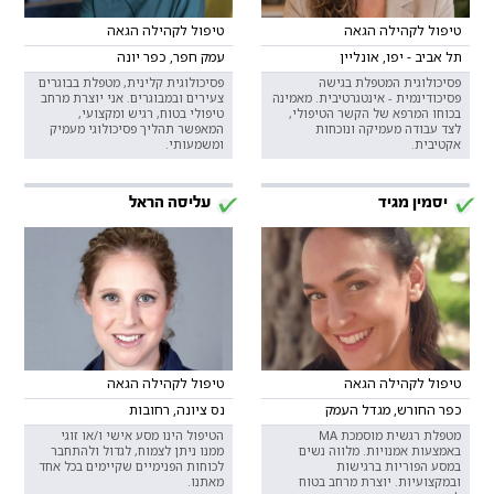
טיפול לקהילה הגאה
טיפול לקהילה הגאה
תל אביב - יפו, אונליין
עמק חפר, כפר יונה
פסיכולוגית המטפלת בגישה
פסיכולוגית קלינית, מטפלת בבוגרים
פסיכודינמית - אינטגרטיבית. מאמינה
צעירים ובמבוגרים. אני יוצרת מרחב
בכוחו המרפא של הקשר הטיפולי,
טיפולי בטוח, רגיש ומקצועי,
לצד עבודה מעמיקה ונוכחות
המאפשר תהליך פסיכולוגי מעמיק
אקטיבית.
ומשמעותי.
יסמין מגיד
עליסה הראל
טיפול לקהילה הגאה
טיפול לקהילה הגאה
כפר החורש, מגדל העמק
נס ציונה, רחובות
מטפלת רגשית מוסמכת MA
הטיפול הינו מסע אישי ו/או זוגי
באמצעות אמנויות. מלווה נשים
ממנו ניתן לצמוח, לגדול ולהתחבר
במסע הפוריות ברגישות
לכוחות הפנימיים שקיימים בכל אחד
ובמקצועיות. יוצרת מרחב בטוח
מאתנו.