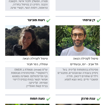
מטרה, המשלב חיבור אישי, הקשבה
והבנה. ניסיון רב בטיפול בחרדה,
טראומה, ויסות רגשי, וקשיי שינה.
דן צרפתי
רעות פוביצר
טיפול לקהילה הגאה
טיפול לקהילה הגאה
תל אביב - יפו, גבעתיים
עפולה, כפר תבור
פסיכולוג בהתמחות קלינית. בעל
עו"ס (msw)- מטפלת ב EMDR
ניסיון בעבודה עם מבוגרים, מתבגרים
ו"האקומי"- פסיכותרפיה מבוססת
וילדים שחווים דיכאון, חרדה
גוף ומיינדפולנס. מאמינה במפגש
ומשברי חיים. בואו ונצא למסע.
אנושי וקשר בטוח כבסיס לריפוי
וצמיחה. קליניקה
בבית קשת ואונליין.
ענת פרנק
נועה תפוח